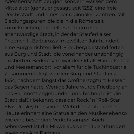
Adelsherrschaft beugen, sondern war seit dem
Mittelalter (genauer gesagt: seit 1252) eine freie
Reichsstadt und eines der regionalen Zentren. Mit
Siedlungsspuren, die bis in die Römerzeit
zurückreichen, handelt es sich um eine
altehrwürdige Stadt, in der der Stauferkaiser
Friedrich II. Barbarossa im zwölften Jahrhundert
eine Burg errichten ließ. Friedberg bestand fortan
aus Burg und Stadt, die voneinander unabhängig
existierten. Bedeutsam war der Ort als Handelsplatz
und Messestandort, vor allem für die Tuchindustrie.
Zusammengelegt wurden Burg und Stadt erst
1834, nachdem längst das Großherzogtum Hessen
das Sagen hatte. Wenige Jahre wurde Friedberg an
das Bahnnetz angebunden und bis heute ist die
Stadt dafür bekannt, dass der Rock´n´Roll- Star
Elvis Presley hier seinen Wehrdienst ableistete.
Heute erinnert eine Statue an den Musiker ebenso
wie eine besondere Verkehrsampel. Auch
sehenswert ist die Mikwe aus dem 13. Jahrhundert
sowie das Alte Rathaus.