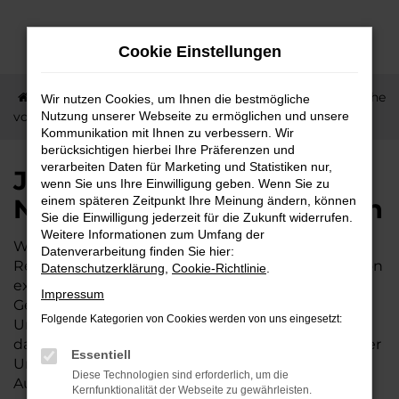
Zum
Hauptinhalt
Cookie Einstellungen
springen
Startseite
Friedberg
Jetzt Ihren Nissan in der Nähe
Wir nutzen Cookies, um Ihnen die bestmögliche
von Friedberg kaufen
Nutzung unserer Webseite zu ermöglichen und unsere
Kommunikation mit Ihnen zu verbessern. Wir
berücksichtigen hierbei Ihre Präferenzen und
verarbeiten Daten für Marketing und Statistiken nur,
Jetzt Ihren Nissan in der
wenn Sie uns Ihre Einwilligung geben. Wenn Sie zu
Nähe von Friedberg kaufen
einem späteren Zeitpunkt Ihre Meinung ändern, können
Sie die Einwilligung jederzeit für die Zukunft widerrufen.
Weitere Informationen zum Umfang der
Wer sich für einen Nissan interessiert, hat in der
Datenverarbeitung finden Sie hier:
Region Friedberg gute Karten. Das Autohaus Lisson
Datenschutzerklärung
,
Cookie-Richtlinie
.
existiert bereits seit 1974 und wird in der zweiten
Impressum
Generation familiengeführt. Wir sind tief in der
Folgende Kategorien von Cookies werden von uns eingesetzt:
Umgebung von Friedberg verwurzelt und sorgen
dafür, dass die schöne Wetterau mobil bleibt. Unser
Essentiell
Unternehmen liegt verkehrsgünstig unweit der
Diese Technologien sind erforderlich, um die
Autobahnen A45 und A5 und ist zudem nicht weit
Kernfunktionalität der Webseite zu gewährleisten.