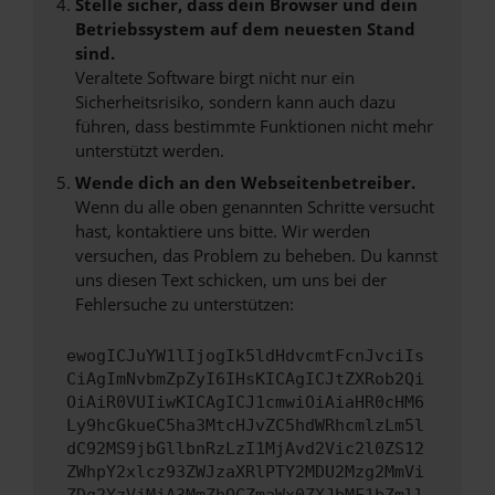
Stelle sicher, dass dein Browser und dein
Betriebssystem auf dem neuesten Stand
sind.
Veraltete Software birgt nicht nur ein
Sicherheitsrisiko, sondern kann auch dazu
führen, dass bestimmte Funktionen nicht mehr
unterstützt werden.
Wende dich an den Webseitenbetreiber.
Wenn du alle oben genannten Schritte versucht
hast, kontaktiere uns bitte. Wir werden
versuchen, das Problem zu beheben. Du kannst
uns diesen Text schicken, um uns bei der
Fehlersuche zu unterstützen:
ewogICJuYW1lIjogIk5ldHdvcmtFcnJvciIs
CiAgImNvbmZpZyI6IHsKICAgICJtZXRob2Qi
OiAiR0VUIiwKICAgICJ1cmwiOiAiaHR0cHM6
Ly9hcGkueC5ha3MtcHJvZC5hdWRhcmlzLm5l
dC92MS9jbGllbnRzLzI1MjAvd2Vic2l0ZS12
ZWhpY2xlcz93ZWJzaXRlPTY2MDU2Mzg2MmVi