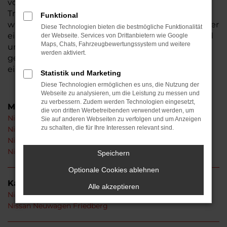
von Frankfurt am Main entfernt. Wenn wir über
Tradition und regionale Bindung sprechen, füllen
Funktional
wir diese Aspekte mit Leben. Wer einen Nissan oder
Diese Technologien bieten die bestmögliche Funktionalität
ein Fahrzeug eines anderen Herstellers sucht, wird
der Webseite. Services von Drittanbietern wie Google
Maps, Chats, Fahrzeugbewertungssystem und weitere
umfangreich und kompetent beraten. Wir hören
werden aktiviert.
genau zu und sorgen dafür, dass Sie zufrieden mit
einem Nissan in Friedberg unterwegs sind.
Statistik und Marketing
Diese Technologien ermöglichen es uns, die Nutzung der
Webseite zu analysieren, um die Leistung zu messen und
zu verbessern. Zudem werden Technologien eingesetzt,
Modelle
die von dritten Werbetreibenden verwendet werden, um
Nissan Juke Friedberg
Sie auf anderen Webseiten zu verfolgen und um Anzeigen
zu schalten, die für Ihre Interessen relevant sind.
Nissan Micra Friedberg
Nissan Qashqai Friedberg
Nissan X-Trail Friedberg
Speichern
Optionale Cookies ablehnen
Kategorie
Alle akzeptieren
Nissan Gebrauchtwagen Friedberg
Nissan Neuwagen Friedberg