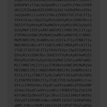
ZDg2YzVjMjA3MmZhOCZmaWx0ZXJbMF1bZmll
bGRdPWlzT3duJmZpbHRlclswXVt2YWx1ZV09
dHJ1ZSZmaWx0ZXJbMV1bZmllbGRdPW1vZGVs
JmZpbHRlclsxXVt2YWx1ZV09JTVCJTdCJTIy
YXVkYXJpc19pZCUyMiUzQSUyMjViODNlMzc3
OGE5YTUyMzAyNTAwMWZhYyUyMiU3RCUyQyU3
QiUyMmF1ZGFyaXNfaWQlMjIlM0ElMjI1Yjgz
ZTM3NzhhOWE1MjMwMjUwMDIwOWUlMjIlN0Ql
MkMlN0IlMjJhdWRhcmlzX2lkJTIyJTNBJTIy
NWI4M2UzNzc4YTlhNTIzMDI1MDAyMTc0JTIy
JTdEJTJDJTdCJTIyYXVkYXJpc19pZCUyMiUz
QSUyMjViODNlMzc3OGE5YTUyMzAyNTAwMjE5
MSUyMiU3RCUyQyU3QiUyMmF1ZGFyaXNfaWQl
MjIlM0ElMjI1YjgzZTM3NzhhOWE1MjMwMjUw
MDI0NDIlMjIlN0QlMkMlN0IlMjJhdWRhcmlz
X2lkJTIyJTNBJTIyNjIwM2FlOGIwOTdhZGM3
ZjZhNTM2ZGRhJTIyJTdEJTVEJmZpbHRlclsx
XVtvcF09SU4mc29ydFswXVtmaWVsZF09aXNP
d24mc29ydFswXVtvcmRlcl09REVTQyZzb3J0
WzFdW2ZpZWxkXT1pc1RvcCZzb3J0WzFdW29y
ZGVyXT1ERVNDJnNvcnRbMl1bZmllbGRdPXBy
aWNlJnNvcnRbMl1bb3JkZXJdPUFTQyZsaW1p