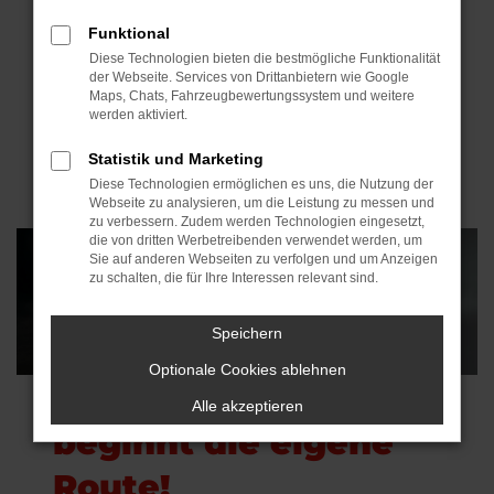
16“ und bieten Ihnen passende Fahrzeuge,
maßgeschneiderte Angebote und höchste
Funktional
Sicherheit beim Einstieg in die mobile
Diese Technologien bieten die bestmögliche Funktionalität
der Webseite. Services von Drittanbietern wie Google
Unabhängigkeit.
Maps, Chats, Fahrzeugbewertungssystem und weitere
werden aktiviert.
Statistik und Marketing
Jetzt Anfrage stellen
Diese Technologien ermöglichen es uns, die Nutzung der
Webseite zu analysieren, um die Leistung zu messen und
zu verbessern. Zudem werden Technologien eingesetzt,
die von dritten Werbetreibenden verwendet werden, um
Sie auf anderen Webseiten zu verfolgen und um Anzeigen
zu schalten, die für Ihre Interessen relevant sind.
Speichern
Fahrtautomat statt
Optionale Cookies ablehnen
Busfahrplan – mit 16
Alle akzeptieren
beginnt die eigene
Route!