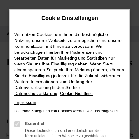
Zum
Hauptinhalt
Cookie Einstellungen
springen
Startseite
Neuwagen
Fahren ab 16
Wir nutzen Cookies, um Ihnen die bestmögliche
Nutzung unserer Webseite zu ermöglichen und unsere
Kommunikation mit Ihnen zu verbessern. Wir
berücksichtigen hierbei Ihre Präferenzen und
verarbeiten Daten für Marketing und Statistiken nur,
Fahren ab 16: Ihr Autohaus
wenn Sie uns Ihre Einwilligung geben. Wenn Sie zu
für Nissan & Mitsubishi
einem späteren Zeitpunkt Ihre Meinung ändern, können
Sie die Einwilligung jederzeit für die Zukunft widerrufen.
Weitere Informationen zum Umfang der
Jetzt mobil sein – mit 16 Jahren
Datenverarbeitung finden Sie hier:
Datenschutzerklärung
,
Cookie-Richtlinie
.
hinterm Steuer!
Impressum
Folgende Kategorien von Cookies werden von uns eingesetzt:
Träumen Sie vom eigenen Auto schon mit 16?
Unser Autohaus macht es möglich! Entdecken Sie
Essentiell
innovative Mobilitätslösungen von Nissan und
Diese Technologien sind erforderlich, um die
Mitsubishi. Wir beraten Sie rund um das „Fahren ab
Kernfunktionalität der Webseite zu gewährleisten.