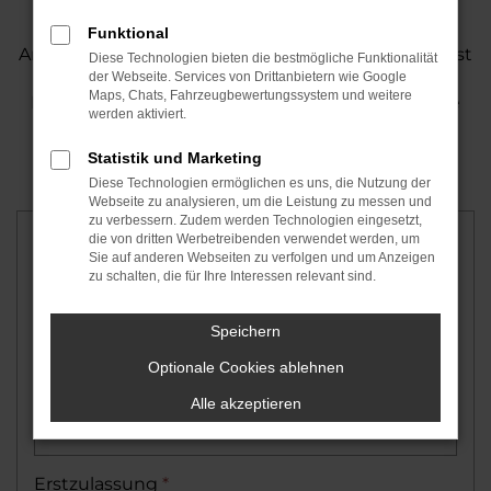
Bitte haben Sie Verständnis dafür, dass das
Funktional
Angebot für beide Seiten unverbindlich ist und erst
Diese Technologien bieten die bestmögliche Funktionalität
nach einer persönlichen Begutachtung Ihres
der Webseite. Services von Drittanbietern wie Google
Maps, Chats, Fahrzeugbewertungssystem und weitere
Fahrzeugs verbindlich bestätigt werden kann. Je
werden aktiviert.
detaillierter Sie das Formular ausfüllen, desto
präziser können wir Ihr Angebot gestalten.
Statistik und Marketing
Diese Technologien ermöglichen es uns, die Nutzung der
Webseite zu analysieren, um die Leistung zu messen und
zu verbessern. Zudem werden Technologien eingesetzt,
Fahrzeugdaten
die von dritten Werbetreibenden verwendet werden, um
Sie auf anderen Webseiten zu verfolgen und um Anzeigen
zu schalten, die für Ihre Interessen relevant sind.
Hersteller
*
Speichern
Optionale Cookies ablehnen
Modell
*
Alle akzeptieren
Erstzulassung
*