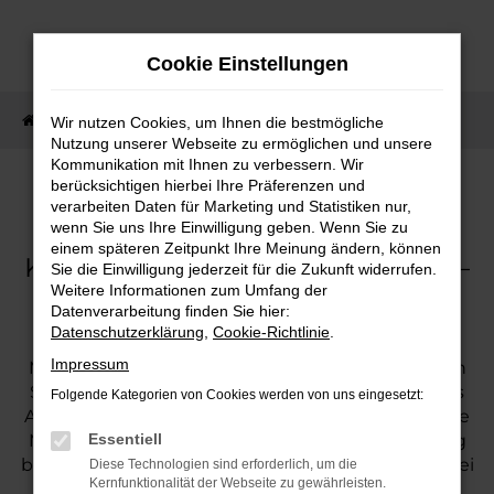
Zum
Hauptinhalt
Cookie Einstellungen
springen
Startseite
Fahrzeugankauf
Wir nutzen Cookies, um Ihnen die bestmögliche
Nutzung unserer Webseite zu ermöglichen und unsere
Kommunikation mit Ihnen zu verbessern. Wir
berücksichtigen hierbei Ihre Präferenzen und
verarbeiten Daten für Marketing und Statistiken nur,
Fahrzeugankauf
wenn Sie uns Ihre Einwilligung geben. Wenn Sie zu
einem späteren Zeitpunkt Ihre Meinung ändern, können
Kostenlose Fahrzeugbewertung –
Sie die Einwilligung jederzeit für die Zukunft widerrufen.
Weitere Informationen zum Umfang der
einfach und unverbindlich.
Datenverarbeitung finden Sie hier:
Datenschutzerklärung
,
Cookie-Richtlinie
.
Impressum
Mit unserem Inzahlungnahme-Formular erhalten
Sie unkompliziert und kostenlos ein individuelles
Folgende Kategorien von Cookies werden von uns eingesetzt:
Angebot für Ihren Gebrauchtwagen. Sie haben die
Möglichkeit, Ihr aktuelles Fahrzeug als Anzahlung
Essentiell
bei einer Finanzierung oder beim Fahrzeugkauf bei
Diese Technologien sind erforderlich, um die
Kernfunktionalität der Webseite zu gewährleisten.
uns einzubringen.