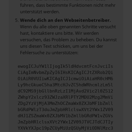
führen, dass bestimmte Funktionen nicht mehr
unterstützt werden.
Wende dich an den Webseitenbetreiber.
Wenn du alle oben genannten Schritte versucht
hast, kontaktiere uns bitte. Wir werden
versuchen, das Problem zu beheben. Du kannst
uns diesen Text schicken, um uns bei der
Fehlersuche zu unterstützen:
ewogICJuYW1lIjogIk5ldHdvcmtFcnJvciIs
CiAgImNvbmZpZyI6IHsKICAgICJtZXRob2Qi
OiAiR0VUIiwKICAgICJ1cmwiOiAiaHR0cHM6
Ly9hcGkueC5ha3MtcHJvZC5hdWRhcmlzLm5l
dC92MS9jbGllbnRzLzI1MjAvd2Vic2l0ZS12
ZWhpY2xlcz93ZWJzaXRlPTY2MDU2Mzg2MmVi
ZDg2YzVjMjA3MmZhOCZmaWx0ZXJbMF1bZmll
bGRdPWlzT3duJmZpbHRlclswXVt2YWx1ZV09
dHJ1ZSZmaWx0ZXJbMV1bZmllbGRdPW1vZGVs
JmZpbHRlclsxXVt2YWx1ZV09JTVCJTdCJTIy
YXVkYXJpc19pZCUyMiUzQSUyMjViODNlMzc3