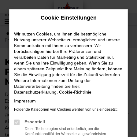
Zum
Hauptinhalt
MENÜ
Cookie Einstellungen
0
springen
Startseite
Friedberg
Nissan
Kurze Wege nach
Wir nutzen Cookies, um Ihnen die bestmögliche
Friedberg – jetzt Nissan Micra günstig kaufen
Nutzung unserer Webseite zu ermöglichen und unsere
Kommunikation mit Ihnen zu verbessern. Wir
berücksichtigen hierbei Ihre Präferenzen und
verarbeiten Daten für Marketing und Statistiken nur,
Kurze Wege nach
wenn Sie uns Ihre Einwilligung geben. Wenn Sie zu
Friedberg – jetzt Nissan
einem späteren Zeitpunkt Ihre Meinung ändern, können
Sie die Einwilligung jederzeit für die Zukunft widerrufen.
Micra günstig kaufen
Weitere Informationen zum Umfang der
Datenverarbeitung finden Sie hier:
Datenschutzerklärung
,
Cookie-Richtlinie
.
Der Nissan Micra wird gleichermaßen von
Expertinnen und Experten wie von unserer
Impressum
Kundschaft aus Friedberg und Umgebung
Folgende Kategorien von Cookies werden von uns eingesetzt:
geschätzt. Dieses Fahrzeug ist vielseitig und bietet
ein exzellentes Preis-Leistungs-Verhältnis. Wer im
Essentiell
Autohaus Lisson kauft, darf sich zudem auf einige
Diese Technologien sind erforderlich, um die
besondere Vorteile freuen. Unser Familienbetrieb
Kernfunktionalität der Webseite zu gewährleisten.