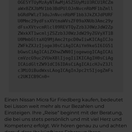
OGE5YTUyMzAyNTAwMjA5ZSUyMiU3RCU1RCZm
aWx0ZXJbMV1bb3BdPUlOJnNvcnRbMF1bZmll
bGRdPWlzT3duJnNvcnRbMF1bb3JkZXJdPURF
U0Mmc29ydFsxXVtmaWVsZF09aXNUb3Amc29y
dFsxXVtvcmRlcl09REVTQyZzb3J0WzJdW2Zp
ZWxkXT1wcmljZSZzb3J0WzJdW29yZGVyXT1B
U0MmbGltaXQ9MjAmc2tpcD0wIiwKICAgICJo
ZWFkZXJzIjoge30sCiAgICAiYm9keSI6IG51
bGwsCiAgICAiZXhwZWN0IjogewogICAgICAi
cmVzcG9uc2VUeXBlIjogIiIKICAgIH0sCiAg
ICAidGltZW91dCI6IDAsCiAgICAicHJvZ3Jl
c3MiOiBudWxsLAogICAgInJpc2t5IjogZmFs
c2UKICB9Cn0=
Einen Nissan Micra für Friedberg kaufen, bedeutet
bei Lisson weit mehr als nur Bezahlen und
Einsteigen. Ihre „Reise“ beginnt mit der Beratung,
die bei uns stets persönlich und mit viel Herz und
Kompetenz erfolgt. Wir hören genau zu und achten