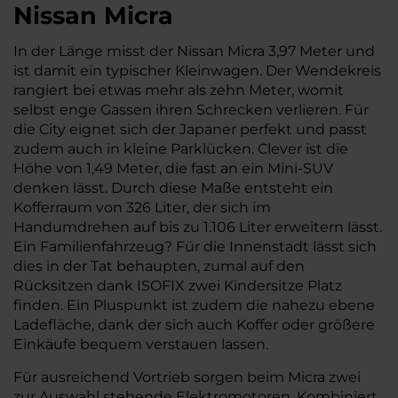
Nissan Micra
In der Länge misst der Nissan Micra 3,97 Meter und
ist damit ein typischer Kleinwagen. Der Wendekreis
rangiert bei etwas mehr als zehn Meter, womit
selbst enge Gassen ihren Schrecken verlieren. Für
die City eignet sich der Japaner perfekt und passt
zudem auch in kleine Parklücken. Clever ist die
Höhe von 1,49 Meter, die fast an ein Mini-SUV
denken lässt. Durch diese Maße entsteht ein
Kofferraum von 326 Liter, der sich im
Handumdrehen auf bis zu 1.106 Liter erweitern lässt.
Ein Familienfahrzeug? Für die Innenstadt lässt sich
dies in der Tat behaupten, zumal auf den
Rücksitzen dank ISOFIX zwei Kindersitze Platz
finden. Ein Pluspunkt ist zudem die nahezu ebene
Ladefläche, dank der sich auch Koffer oder größere
Einkäufe bequem verstauen lassen.
Für ausreichend Vortrieb sorgen beim Micra zwei
zur Auswahl stehende Elektromotoren. Kombiniert