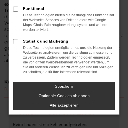
existiert seit 1974, somit sind wir ein
Funktional
Traditionsunternehmen und seit der Gründung in
Diese Technologien bieten die bestmögliche Funktionalität
der Wetterau beheimatet. Aus Friedberg ist der
der Webseite. Services von Drittanbietern wie Google
Weg zu uns nicht weit. Bestimmt haben auch Sie
Maps, Chats, Fahrzeugbewertungssystem und weitere
schon von uns gehört – wir laden Sie herzlich ein,
werden aktiviert.
uns persönlich kennen zu lernen. Ihren Nissan Micra
Statistik und Marketing
erhalten Sie auf Wunsch als Neuwagen oder auch
gebraucht. Hinzu kommen Tageszulassungen und
Diese Technologien ermöglichen es uns, die Nutzung der
Webseite zu analysieren, um die Leistung zu messen und
Jahreswagen, die unser breites Sortiment
zu verbessern. Zudem werden Technologien eingesetzt,
abrunden.
die von dritten Werbetreibenden verwendet werden, um
Sie auf anderen Webseiten zu verfolgen und um Anzeigen
zu schalten, die für Ihre Interessen relevant sind.
Kategorie
Speichern
Nissan Micra Neuwagen Friedberg
Optionale Cookies ablehnen
Alle akzeptieren
Fehler: Network Error
Beim Laden ist ein Fehler aufgetreten.