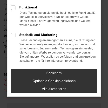
zuverlässig Nissan Gebrauchtwagen sind. Ob lokal
Funktional
und regional in Friedberg oder auf sprichwörtlich
Diese Technologien bieten die bestmögliche Funktionalität
„großer Fahrt“ – mit einem Fahrzeug von uns
der Webseite. Services von Drittanbietern wie Google
setzen Sie auf Zuverlässigkeit und Langlebigkeit.
Maps, Chats, Fahrzeugbewertungssystem und weitere
Unser Familienbetrieb existiert seit 1974. Seit dieser
werden aktiviert.
Zeit dreht sich bei alles alles ums Auto, was auch
Statistik und Marketing
einen Meisterwerkstatt einschließt. Wir checken
jeden Nissan Gebrauchtwagen vor dem Verkauf
Diese Technologien ermöglichen es uns, die Nutzung der
Webseite zu analysieren, um die Leistung zu messen und
genau durch und stellen so sicher, dass keinerlei
zu verbessern. Zudem werden Technologien eingesetzt,
sichtbare oder versteckte Mängel existieren. Dafür
die von dritten Werbetreibenden verwendet werden, um
stehen wir mit unserem guten Namen.
Sie auf anderen Webseiten zu verfolgen und um Anzeigen
zu schalten, die für Ihre Interessen relevant sind.
Speichern
Modelle
Nissan Juke Gebrauchtwagen Friedberg
Optionale Cookies ablehnen
Nissan Qashqai Gebrauchtwagen Friedberg
Alle akzeptieren
Nissan X-Trail Gebrauchtwagen Friedberg