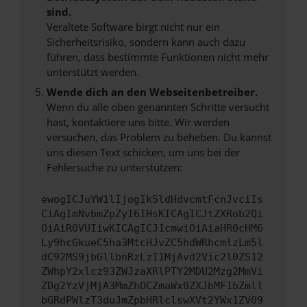
sind.
Veraltete Software birgt nicht nur ein
Sicherheitsrisiko, sondern kann auch dazu
führen, dass bestimmte Funktionen nicht mehr
unterstützt werden.
Wende dich an den Webseitenbetreiber.
Wenn du alle oben genannten Schritte versucht
hast, kontaktiere uns bitte. Wir werden
versuchen, das Problem zu beheben. Du kannst
uns diesen Text schicken, um uns bei der
Fehlersuche zu unterstützen:
ewogICJuYW1lIjogIk5ldHdvcmtFcnJvciIs
CiAgImNvbmZpZyI6IHsKICAgICJtZXRob2Qi
OiAiR0VUIiwKICAgICJ1cmwiOiAiaHR0cHM6
Ly9hcGkueC5ha3MtcHJvZC5hdWRhcmlzLm5l
dC92MS9jbGllbnRzLzI1MjAvd2Vic2l0ZS12
ZWhpY2xlcz93ZWJzaXRlPTY2MDU2Mzg2MmVi
ZDg2YzVjMjA3MmZhOCZmaWx0ZXJbMF1bZmll
bGRdPWlzT3duJmZpbHRlclswXVt2YWx1ZV09