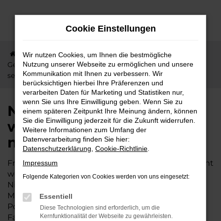
Zum
Hauptinhalt
Cookie Einstellungen
springen
Startseite
Friedberg
Nissan
Nissan
Wir nutzen Cookies, um Ihnen die bestmögliche
Gebrauchtwagen – weil Mobilität in Friedberg nicht teuer
Nutzung unserer Webseite zu ermöglichen und unsere
Kommunikation mit Ihnen zu verbessern. Wir
sein muss
berücksichtigen hierbei Ihre Präferenzen und
verarbeiten Daten für Marketing und Statistiken nur,
wenn Sie uns Ihre Einwilligung geben. Wenn Sie zu
Nissan Gebrauchtwagen –
einem späteren Zeitpunkt Ihre Meinung ändern, können
Sie die Einwilligung jederzeit für die Zukunft widerrufen.
weil Mobilität in Friedberg
Weitere Informationen zum Umfang der
nicht teuer sein muss
Datenverarbeitung finden Sie hier:
Datenschutzerklärung
,
Cookie-Richtlinie
.
Friedberg ist ein perfekter Ort zum Leben und nicht
Impressum
weit vom Autohaus Lisson entfernt. Mit einem
Folgende Kategorien von Cookies werden von uns eingesetzt:
Nissan Gebrauchtwagen gestalten Sie zudem Ihre
Mobilität und müssen nicht allzu tief ins
Essentiell
Portemonnaie greifen. Wir raten ausdrücklich zu
Diese Technologien sind erforderlich, um die
Fahrzeugen dieses Hersteller, weil wir wissen, wie
Kernfunktionalität der Webseite zu gewährleisten.