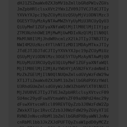
dHJ1ZSZmaWx0ZXJbMV1bZmllbGRdPW1vZGVs
JmZpbHRlclsxXVt2YWx1ZV09JTVCJTdCJTIy
YXVkYXJpc19pZCUyMiUzQSUyMjViODNlMzc3
OGE5YTUyMzAyNTAwMWZhYyUyMiU3RCUyQyU3
QiUyMmF1ZGFyaXNfaWQlMjIlM0ElMjI1Yjgz
ZTM3NzhhOWE1MjMwMjUwMDIxNzQlMjIlN0Ql
MkMlN0IlMjJhdWRhcmlzX2lkJTIyJTNBJTIy
NWI4M2UzNzc4YTlhNTIzMDI1MDAyMTkxJTIy
JTdEJTJDJTdCJTIyYXVkYXJpc19pZCUyMiUz
QSUyMjViODNlMzc3OGE5YTUyMzAyNTAwMjQ0
MiUyMiU3RCUyQyU3QiUyMmF1ZGFyaXNfaWQl
MjIlM0ElMjI2MjAzYWU4YjA5N2FkYzdmNmE1
MzZkZGElMjIlN0QlNUQmZmlsdGVyWzFdW29w
XT1JTiZmaWx0ZXJbMl1bZmllbGRdPXVzYWdl
U3RhdGUmZmlsdGVyWzJdW3ZhbHVlXT0lNUIl
MjJVU0VEJTIyJTVEJmZpbHRlclsyXVtvcF09
SU4mc29ydFswXVtmaWVsZF09aXNPd24mc29y
dFswXVtvcmRlcl09REVTQyZzb3J0WzFdW2Zp
ZWxkXT1pc1RvcCZzb3J0WzFdW29yZGVyXT1E
RVNDJnNvcnRbMl1bZmllbGRdPXByaWNlJnNv
cnRbMl1bb3JkZXJdPUFTQyZsaW1pdD0yMCZz