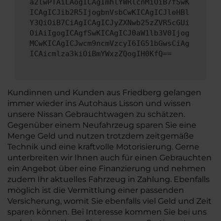
a2lwPTAiLAogICAgImhlYWRlcnMiOiB7fSwK
ICAgICJib2R5IjogbnVsbCwKICAgICJleHBl
Y3QiOiB7CiAgICAgICJyZXNwb25zZVR5cGUi
OiAiIgogICAgfSwKICAgICJ0aW1lb3V0Ijog
MCwKICAgICJwcm9ncmVzcyI6IG51bGwsCiAg
ICAicmlza3kiOiBmYWxzZQogIH0KfQ==
Kundinnen und Kunden aus Friedberg gelangen
immer wieder ins Autohaus Lisson und wissen
unsere Nissan Gebrauchtwagen zu schätzen.
Gegenüber einem Neufahrzeug sparen Sie eine
Menge Geld und nutzen trotzdem zeitgemäße
Technik und eine kraftvolle Motorisierung. Gerne
unterbreiten wir Ihnen auch für einen Gebrauchten
ein Angebot über eine Finanzierung und nehmen
zudem Ihr aktuelles Fahrzeug in Zahlung. Ebenfalls
möglich ist die Vermittlung einer passenden
Versicherung, womit Sie ebenfalls viel Geld und Zeit
sparen können. Bei Interesse kommen Sie bei uns