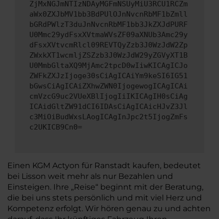
ZjMxNGJmNTIzNDAyMGFmNSUyMiU3RCU1RCZm
aWx0ZXJbMV1bb3BdPUlOJnNvcnRbMF1bZmll
bGRdPWlzT3duJnNvcnRbMF1bb3JkZXJdPURF
U0Mmc29ydFsxXVtmaWVsZF09aXNUb3Amc29y
dFsxXVtvcmRlcl09REVTQyZzb3J0WzJdW2Zp
ZWxkXT1wcmljZSZzb3J0WzJdW29yZGVyXT1B
U0MmbGltaXQ9MjAmc2tpcD0wIiwKICAgICJo
ZWFkZXJzIjoge30sCiAgICAiYm9keSI6IG51
bGwsCiAgICAiZXhwZWN0IjogewogICAgICAi
cmVzcG9uc2VUeXBlIjogIiIKICAgIH0sCiAg
ICAidGltZW91dCI6IDAsCiAgICAicHJvZ3Jl
c3MiOiBudWxsLAogICAgInJpc2t5IjogZmFs
c2UKICB9Cn0=
Einen KGM Actyon für Ranstadt kaufen, bedeutet
bei Lisson weit mehr als nur Bezahlen und
Einsteigen. Ihre „Reise“ beginnt mit der Beratung,
die bei uns stets persönlich und mit viel Herz und
Kompetenz erfolgt. Wir hören genau zu und achten