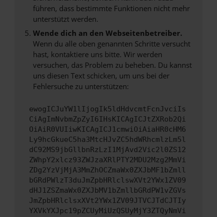
führen, dass bestimmte Funktionen nicht mehr
unterstützt werden.
Wende dich an den Webseitenbetreiber.
Wenn du alle oben genannten Schritte versucht
hast, kontaktiere uns bitte. Wir werden
versuchen, das Problem zu beheben. Du kannst
uns diesen Text schicken, um uns bei der
Fehlersuche zu unterstützen:
ewogICJuYW1lIjogIk5ldHdvcmtFcnJvciIs
CiAgImNvbmZpZyI6IHsKICAgICJtZXRob2Qi
OiAiR0VUIiwKICAgICJ1cmwiOiAiaHR0cHM6
Ly9hcGkueC5ha3MtcHJvZC5hdWRhcmlzLm5l
dC92MS9jbGllbnRzLzI1MjAvd2Vic2l0ZS12
ZWhpY2xlcz93ZWJzaXRlPTY2MDU2Mzg2MmVi
ZDg2YzVjMjA3MmZhOCZmaWx0ZXJbMF1bZmll
bGRdPWlzT3duJmZpbHRlclswXVt2YWx1ZV09
dHJ1ZSZmaWx0ZXJbMV1bZmllbGRdPW1vZGVs
JmZpbHRlclsxXVt2YWx1ZV09JTVCJTdCJTIy
YXVkYXJpc19pZCUyMiUzQSUyMjY3ZTQyNmVi