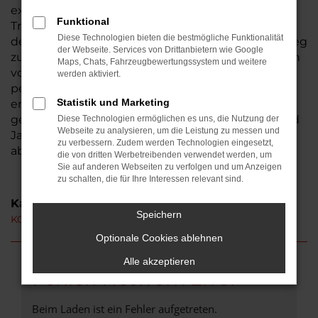
existiert seit 1974, somit sind wir ein
Funktional
Traditionsunternehmen und seit der Gründung in
Diese Technologien bieten die bestmögliche Funktionalität
der Wetterau beheimatet. Aus Ranstadt ist der Weg
der Webseite. Services von Drittanbietern wie Google
zu uns nicht weit. Bestimmt haben auch Sie schon
Maps, Chats, Fahrzeugbewertungssystem und weitere
von uns gehört – wir laden Sie herzlich ein, uns
werden aktiviert.
persönlich kennen zu lernen. Ihren KGM Actyon
Statistik und Marketing
erhalten Sie auf Wunsch als Neuwagen oder auch
gebraucht. Hinzu kommen Tageszulassungen und
Diese Technologien ermöglichen es uns, die Nutzung der
Webseite zu analysieren, um die Leistung zu messen und
Jahreswagen, die unser breites Sortiment
zu verbessern. Zudem werden Technologien eingesetzt,
abrunden.
die von dritten Werbetreibenden verwendet werden, um
Sie auf anderen Webseiten zu verfolgen und um Anzeigen
zu schalten, die für Ihre Interessen relevant sind.
Kategorie
Speichern
KGM Actyon Neuwagen Ranstadt
Optionale Cookies ablehnen
Alle akzeptieren
Fehler: Network Error
Beim Laden ist ein Fehler aufgetreten.