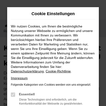
Zum
Hauptinhalt
Cookie Einstellungen
springen
Startseite
Ranstadt
KGM
Kurze Wege nach
Wir nutzen Cookies, um Ihnen die bestmögliche
Ranstadt – jetzt KGM Actyon günstig kaufen
Nutzung unserer Webseite zu ermöglichen und unsere
Kommunikation mit Ihnen zu verbessern. Wir
berücksichtigen hierbei Ihre Präferenzen und
verarbeiten Daten für Marketing und Statistiken nur,
Kurze Wege nach Ranstadt
wenn Sie uns Ihre Einwilligung geben. Wenn Sie zu
– jetzt KGM Actyon günstig
einem späteren Zeitpunkt Ihre Meinung ändern, können
Sie die Einwilligung jederzeit für die Zukunft widerrufen.
kaufen
Weitere Informationen zum Umfang der
Datenverarbeitung finden Sie hier:
Datenschutzerklärung
,
Cookie-Richtlinie
.
Der KGM Actyon wird gleichermaßen von
Expertinnen und Experten wie von unserer
Impressum
Kundschaft aus Ranstadt und Umgebung
Folgende Kategorien von Cookies werden von uns eingesetzt:
geschätzt. Dieses Fahrzeug ist vielseitig und bietet
ein exzellentes Preis-Leistungs-Verhältnis. Wer im
Essentiell
Autohaus Lisson kauft, darf sich zudem auf einige
Diese Technologien sind erforderlich, um die
besondere Vorteile freuen. Unser Familienbetrieb
Kernfunktionalität der Webseite zu gewährleisten.