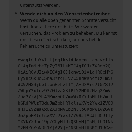
unterstützt werden.
Wende dich an den Webseitenbetreiber.
Wenn du alle oben genannten Schritte versucht
hast, kontaktiere uns bitte. Wir werden
versuchen, das Problem zu beheben. Du kannst
uns diesen Text schicken, um uns bei der
Fehlersuche zu unterstützen:
ewogICJuYW1lIjogIk5ldHdvcmtFcnJvciIs
CiAgImNvbmZpZyI6IHsKICAgICJtZXRob2Qi
OiAiR0VUIiwKICAgICJ1cmwiOiAiaHR0cHM6
Ly9hcGkueC5ha3MtcHJvZC5hdWRhcmlzLm5l
dC92MS9jbGllbnRzLzI1MjAvd2Vic2l0ZS12
ZWhpY2xlcz93ZWJzaXRlPTY2MDU2Mzg2MmVi
ZDg2YzVjMjA3MmZhOCZmaWx0ZXJbMF1bZmll
bGRdPWlzT3duJmZpbHRlclswXVt2YWx1ZV09
dHJ1ZSZmaWx0ZXJbMV1bZmllbGRdPW1vZGVs
JmZpbHRlclsxXVt2YWx1ZV09JTVCJTdCJTIy
YXVkYXJpc19pZCUyMiUzQSUyMjY5MjlhOTNk
Y2M4ZGYwNDk1YjA2Yjc4NSUyMiU3RCU1RCZm