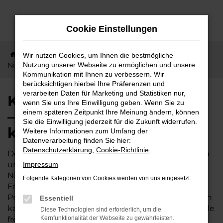
Zum
Hauptinhalt
Cookie Einstellungen
springen
Startseite
Niddatal
BAW
Kurze Wege nach
Wir nutzen Cookies, um Ihnen die bestmögliche
Niddatal – jetzt BAW 212 günstig kaufen
Nutzung unserer Webseite zu ermöglichen und unsere
Kommunikation mit Ihnen zu verbessern. Wir
berücksichtigen hierbei Ihre Präferenzen und
verarbeiten Daten für Marketing und Statistiken nur,
Kurze Wege nach Niddatal
wenn Sie uns Ihre Einwilligung geben. Wenn Sie zu
– jetzt BAW 212 günstig
einem späteren Zeitpunkt Ihre Meinung ändern, können
Sie die Einwilligung jederzeit für die Zukunft widerrufen.
kaufen
Weitere Informationen zum Umfang der
Datenverarbeitung finden Sie hier:
Datenschutzerklärung
,
Cookie-Richtlinie
.
Der BAW 212 wird gleichermaßen von Expertinnen
und Experten wie von unserer Kundschaft aus
Impressum
Niddatal und Umgebung geschätzt. Dieses
Folgende Kategorien von Cookies werden von uns eingesetzt:
Fahrzeug ist vielseitig und bietet ein exzellentes
Preis-Leistungs-Verhältnis. Wer im Autohaus Lisson
Essentiell
kauft, darf sich zudem auf einige besondere Vorteile
Diese Technologien sind erforderlich, um die
freuen. Unser Familienbetrieb existiert seit 1974,
Kernfunktionalität der Webseite zu gewährleisten.