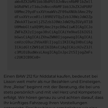
aWx0ZXJbMV1bb3BdPUlOJnNvcnRbMF1bZmll
bGRdPWlzT3duJnNvcnRbMF1bb3JkZXJdPURF
U0Mmc29ydFsxXVtmaWVsZF09aXNUb3Amc29y
dFsxXVtvcmRlcl09REVTQyZzb3J0WzJdW2Zp
ZWxkXT1wcmljZSZzb3J0WzJdW29yZGVyXT1B
U0MmbGltaXQ9MjAmc2tpcD0wIiwKICAgICJo
ZWFkZXJzIjoge30sCiAgICAiYm9keSI6IG51
bGwsCiAgICAiZXhwZWN0IjogewogICAgICAi
cmVzcG9uc2VUeXBlIjogIiIKICAgIH0sCiAg
ICAidGltZW91dCI6IDAsCiAgICAicHJvZ3Jl
c3MiOiBudWxsLAogICAgInJpc2t5IjogZmFs
c2UKICB9Cn0=
Einen BAW 212 für Niddatal kaufen, bedeutet bei
Lisson weit mehr als nur Bezahlen und Einsteigen.
Ihre „Reise“ beginnt mit der Beratung, die bei uns
stets persönlich und mit viel Herz und Kompetenz
erfolgt. Wir hören genau zu und achten darauf, dass
Ihr künftiges Fahrzeug Ihren Vorstellungen