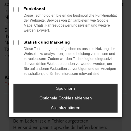
somit sind wir ein Traditionsunternehmen und seit
Funktional
der Gründung in der Wetterau beheimatet. Aus
Diese Technologien bieten die bestmögliche Funktionalität
Niddatal ist der Weg zu uns nicht weit. Bestimmt
der Webseite. Services von Drittanbietern wie Google
haben auch Sie schon von uns gehört – wir laden
Maps, Chats, Fahrzeugbewertungssystem und weitere
Sie herzlich ein, uns persönlich kennen zu lernen.
werden aktiviert.
Ihren BAW 212 erhalten Sie auf Wunsch als
Statistik und Marketing
Neuwagen oder auch gebraucht. Hinzu kommen
Tageszulassungen und Jahreswagen, die unser
Diese Technologien ermöglichen es uns, die Nutzung der
Webseite zu analysieren, um die Leistung zu messen und
breites Sortiment abrunden.
zu verbessern. Zudem werden Technologien eingesetzt,
die von dritten Werbetreibenden verwendet werden, um
Sie auf anderen Webseiten zu verfolgen und um Anzeigen
zu schalten, die für Ihre Interessen relevant sind.
Kategorie
BAW 212 Neuwagen Niddatal
Speichern
Optionale Cookies ablehnen
Fehler: Network Error
Alle akzeptieren
Beim Laden ist ein Fehler aufgetreten.
Hier sind ein paar Tipps, die dir helfen können: