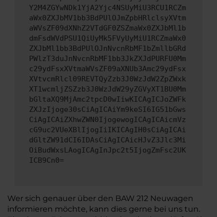
Y2M4ZGYwNDk1YjA2Yjc4NSUyMiU3RCU1RCZm
aWx0ZXJbMV1bb3BdPUlOJmZpbHRlclsyXVtm
aWVsZF09dXNhZ2VTdGF0ZSZmaWx0ZXJbMl1b
dmFsdWVdPSU1QiUyMk5FVyUyMiU1RCZmaWx0
ZXJbMl1bb3BdPUlOJnNvcnRbMF1bZmllbGRd
PWlzT3duJnNvcnRbMF1bb3JkZXJdPURFU0Mm
c29ydFsxXVtmaWVsZF09aXNUb3Amc29ydFsx
XVtvcmRlcl09REVTQyZzb3J0WzJdW2ZpZWxk
XT1wcmljZSZzb3J0WzJdW29yZGVyXT1BU0Mm
bGltaXQ9MjAmc2tpcD0wIiwKICAgICJoZWFk
ZXJzIjoge30sCiAgICAiYm9keSI6IG51bGws
CiAgICAiZXhwZWN0IjogewogICAgICAicmVz
cG9uc2VUeXBlIjogIiIKICAgIH0sCiAgICAi
dGltZW91dCI6IDAsCiAgICAicHJvZ3Jlc3Mi
OiBudWxsLAogICAgInJpc2t5IjogZmFsc2UK
ICB9Cn0=
Wer sich genauer über den BAW 212 Neuwagen
informieren möchte, kann dies gerne bei uns tun.