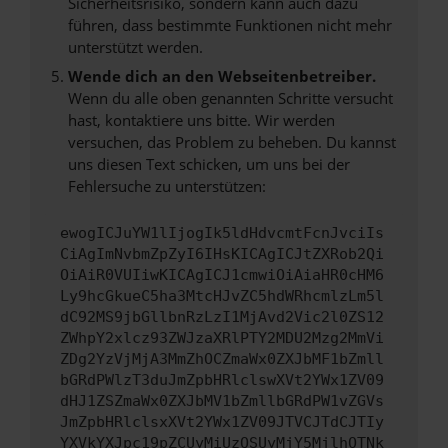
Sicherheitsrisiko, sondern kann auch dazu
führen, dass bestimmte Funktionen nicht mehr
unterstützt werden.
Wende dich an den Webseitenbetreiber.
Wenn du alle oben genannten Schritte versucht
hast, kontaktiere uns bitte. Wir werden
versuchen, das Problem zu beheben. Du kannst
uns diesen Text schicken, um uns bei der
Fehlersuche zu unterstützen:
ewogICJuYW1lIjogIk5ldHdvcmtFcnJvciIs
CiAgImNvbmZpZyI6IHsKICAgICJtZXRob2Qi
OiAiR0VUIiwKICAgICJ1cmwiOiAiaHR0cHM6
Ly9hcGkueC5ha3MtcHJvZC5hdWRhcmlzLm5l
dC92MS9jbGllbnRzLzI1MjAvd2Vic2l0ZS12
ZWhpY2xlcz93ZWJzaXRlPTY2MDU2Mzg2MmVi
ZDg2YzVjMjA3MmZhOCZmaWx0ZXJbMF1bZmll
bGRdPWlzT3duJmZpbHRlclswXVt2YWx1ZV09
dHJ1ZSZmaWx0ZXJbMV1bZmllbGRdPW1vZGVs
JmZpbHRlclsxXVt2YWx1ZV09JTVCJTdCJTIy
YXVkYXJpc19pZCUyMiUzQSUyMjY5MjlhOTNk