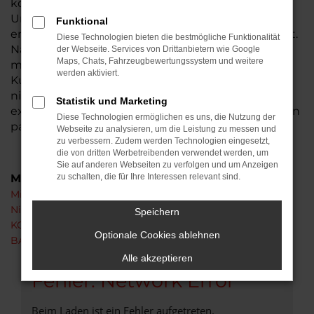
kompetent rund um einen BAW 212 Neuwagen.
Unser Unternehmen ist nicht weit von Niddatal
Funktional
entfernt und seit 1974 tief in der Region verwurzelt.
Diese Technologien bieten die bestmögliche Funktionalität
Natürlich sind wir ein Familienbetrieb – und
der Webseite. Services von Drittanbietern wie Google
Maps, Chats, Fahrzeugbewertungssystem und weitere
mittlerweile in der zweiten Generation für unsere
werden aktiviert.
Kundinnen und Kunden da. Bei uns kaufen Sie
nicht irgendein Auto irgendwo, sondern erhalten
Statistik und Marketing
exakt das Modell und die Ausstattung, die zu Ihnen
Diese Technologien ermöglichen es uns, die Nutzung der
passt.
Webseite zu analysieren, um die Leistung zu messen und
zu verbessern. Zudem werden Technologien eingesetzt,
die von dritten Werbetreibenden verwendet werden, um
Sie auf anderen Webseiten zu verfolgen und um Anzeigen
Marken
zu schalten, die für Ihre Interessen relevant sind.
Mitsubishi
Nissan
Speichern
KGM
Optionale Cookies ablehnen
BAW
Alle akzeptieren
Fehler: Network Error
Beim Laden ist ein Fehler aufgetreten.