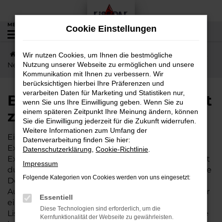
Zum
Hauptinhalt
MENÜ
Cookie Einstellungen
0
springen
Startseite
Niddatal
BAW
BAW 212
BAW 212
Wir nutzen Cookies, um Ihnen die bestmögliche
Neuwagen – passt zu Ihnen und zu Niddatal
Nutzung unserer Webseite zu ermöglichen und unsere
Kommunikation mit Ihnen zu verbessern. Wir
berücksichtigen hierbei Ihre Präferenzen und
verarbeiten Daten für Marketing und Statistiken nur,
BAW 212 Neuwagen – passt
wenn Sie uns Ihre Einwilligung geben. Wenn Sie zu
zu Ihnen und zu Niddatal
einem späteren Zeitpunkt Ihre Meinung ändern, können
Sie die Einwilligung jederzeit für die Zukunft widerrufen.
Weitere Informationen zum Umfang der
Ein BAW 212 Neuwagen ist ein Fahrzeug der
Datenverarbeitung finden Sie hier:
Extraklasse. Wer neu kauft, darf sich auf zahlreiche
Datenschutzerklärung
,
Cookie-Richtlinie
.
Extras und Assistenten freuen. Vor der ersten Fahrt
Impressum
durch Niddatal und Umgebung werden zudem die
Folgende Kategorien von Cookies werden von uns eingesetzt:
Details wie Lackierung, Motorisierung und
Ausstattung festgelegt, was beim Autokauf immer
Essentiell
ein besonderes Moment ist. Wir vom Autohaus
Diese Technologien sind erforderlich, um die
Lisson stehen gerne an Ihrer Seite und beraten Sie
Kernfunktionalität der Webseite zu gewährleisten.