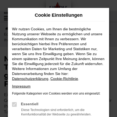
Zum
Hauptinhalt
MENÜ
Cookie Einstellungen
0
springen
Startseite
Florstadt
Mitsubishi
Mitsubishi
Wir nutzen Cookies, um Ihnen die bestmögliche
Eclipse Cross
Nutzung unserer Webseite zu ermöglichen und unsere
Mitsubishi Eclipse Cross Tageszulassung –
Kommunikation mit Ihnen zu verbessern. Wir
Ihr günstiger Autokauf für Florstadt
berücksichtigen hierbei Ihre Präferenzen und
verarbeiten Daten für Marketing und Statistiken nur,
wenn Sie uns Ihre Einwilligung geben. Wenn Sie zu
Mitsubishi Eclipse Cross
einem späteren Zeitpunkt Ihre Meinung ändern, können
Sie die Einwilligung jederzeit für die Zukunft widerrufen.
Tageszulassung – Ihr
Weitere Informationen zum Umfang der
günstiger Autokauf für
Datenverarbeitung finden Sie hier:
Datenschutzerklärung
,
Cookie-Richtlinie
.
Florstadt
Impressum
Folgende Kategorien von Cookies werden von uns eingesetzt:
Ein Neuwagen für Florstadt zum
Gebrauchtwagenpreis? Genau das ermöglichen wir
Essentiell
Ihnen mit einer Mitsubishi Eclipse Cross
Diese Technologien sind erforderlich, um die
Tageszulassung. Das klingt sensationell, kommt
Kernfunktionalität der Webseite zu gewährleisten.