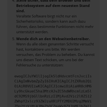
Stelle sicher, dass dein Browser und dein
Betriebssystem auf dem neuesten Stand
sind.
Veraltete Software birgt nicht nur ein
Sicherheitsrisiko, sondern kann auch dazu
führen, dass bestimmte Funktionen nicht mehr
unterstützt werden.
Wende dich an den Webseitenbetreiber.
Wenn du alle oben genannten Schritte versucht
hast, kontaktiere uns bitte. Wir werden
versuchen, das Problem zu beheben. Du kannst
uns diesen Text schicken, um uns bei der
Fehlersuche zu unterstützen:
ewogICJuYW1lIjogIk5ldHdvcmtFcnJvciIs
CiAgImNvbmZpZyI6IHsKICAgICJtZXRob2Qi
OiAiR0VUIiwKICAgICJ1cmwiOiAiaHR0cHM6
Ly9hcGkueC5ha3MtcHJvZC5hdWRhcmlzLm5l
dC92MS9jbGllbnRzLzI1MjAvd2Vic2l0ZS12
ZWhpY2xlcz93ZWJzaXRlPTY2MDU2Mzg2MmVi
ZDg2YzVjMjA3MmZhOCZmaWx0ZXJbMF1bZmll