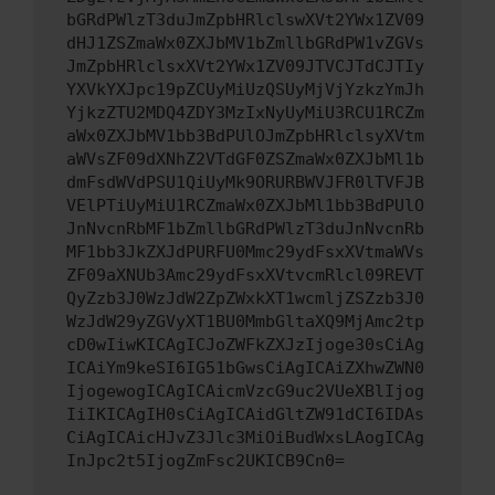
bGRdPWlzT3duJmZpbHRlclswXVt2YWx1ZV09
dHJ1ZSZmaWx0ZXJbMV1bZmllbGRdPW1vZGVs
JmZpbHRlclsxXVt2YWx1ZV09JTVCJTdCJTIy
YXVkYXJpc19pZCUyMiUzQSUyMjVjYzkzYmJh
YjkzZTU2MDQ4ZDY3MzIxNyUyMiU3RCU1RCZm
aWx0ZXJbMV1bb3BdPUlOJmZpbHRlclsyXVtm
aWVsZF09dXNhZ2VTdGF0ZSZmaWx0ZXJbMl1b
dmFsdWVdPSU1QiUyMk9ORURBWVJFR0lTVFJB
VElPTiUyMiU1RCZmaWx0ZXJbMl1bb3BdPUlO
JnNvcnRbMF1bZmllbGRdPWlzT3duJnNvcnRb
MF1bb3JkZXJdPURFU0Mmc29ydFsxXVtmaWVs
ZF09aXNUb3Amc29ydFsxXVtvcmRlcl09REVT
QyZzb3J0WzJdW2ZpZWxkXT1wcmljZSZzb3J0
WzJdW29yZGVyXT1BU0MmbGltaXQ9MjAmc2tp
cD0wIiwKICAgICJoZWFkZXJzIjoge30sCiAg
ICAiYm9keSI6IG51bGwsCiAgICAiZXhwZWN0
IjogewogICAgICAicmVzcG9uc2VUeXBlIjog
IiIKICAgIH0sCiAgICAidGltZW91dCI6IDAs
CiAgICAicHJvZ3Jlc3MiOiBudWxsLAogICAg
InJpc2t5IjogZmFsc2UKICB9Cn0=