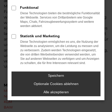
aber in der Automobilbranche häufig vor. Eine
Mitsubishi Eclipse Cross Tageszulassung ist ein
Funktional
Fahrzeug, das für exakt einen Tag zugelassen
Diese Technologien bieten die bestmögliche Funktionalität
wurde, meist auf den Händler. Durch die Zulassung
der Webseite. Services von Drittanbietern wie Google
Maps, Chats, Fahrzeugbewertungssystem und weitere
wird aus einem Neuwagen ohne gefahrene
werden aktiviert.
Kilometer formal ein Gebrauchtwagen. Die Folge: es
lassen sich Rabatte einräumen, die bei einem nicht
Statistik und Marketing
angemeldeten Neuwagen nicht möglich wären. Für
Diese Technologien ermöglichen es uns, die Nutzung der
unsere Kundinnen und Kunden aus Florstadt und
Webseite zu analysieren, um die Leistung zu messen und
anderswo, nutzen wir diese Vorgehensweise häufig,
zu verbessern. Zudem werden Technologien eingesetzt,
die von dritten Werbetreibenden verwendet werden, um
um bereits vorhandene Fahrzeuge günstiger zu
Sie auf anderen Webseiten zu verfolgen und um Anzeigen
veräußern. Das lohnt sich und bietet zudem den
zu schalten, die für Ihre Interessen relevant sind.
Vorteil deutlich kürzerer Lieferzeiten.
Speichern
Optionale Cookies ablehnen
Marken
Mitsubishi
Alle akzeptieren
Nissan
KGM
BAW