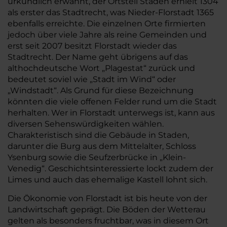
urkundlich erwähnt, der Ortsteil Staden erhielt 1304
als erster das Stadtrecht, was Nieder-Florstadt 1365
ebenfalls erreichte. Die einzelnen Orte firmierten
jedoch über viele Jahre als reine Gemeinden und
erst seit 2007 besitzt Florstadt wieder das
Stadtrecht. Der Name geht übrigens auf das
althochdeutsche Wort „Plagestat“ zurück und
bedeutet soviel wie „Stadt im Wind“ oder
„Windstadt“. Als Grund für diese Bezeichnung
könnten die viele offenen Felder rund um die Stadt
herhalten. Wer in Florstadt unterwegs ist, kann aus
diversen Sehenswürdigkeiten wählen.
Charakteristisch sind die Gebäude in Staden,
darunter die Burg aus dem Mittelalter, Schloss
Ysenburg sowie die Seufzerbrücke in „Klein-
Venedig“. Geschichtsinteressierte lockt zudem der
Limes und auch das ehemalige Kastell lohnt sich.
Die Ökonomie von Florstadt ist bis heute von der
Landwirtschaft geprägt. Die Böden der Wetterau
gelten als besonders fruchtbar, was in diesem Ort