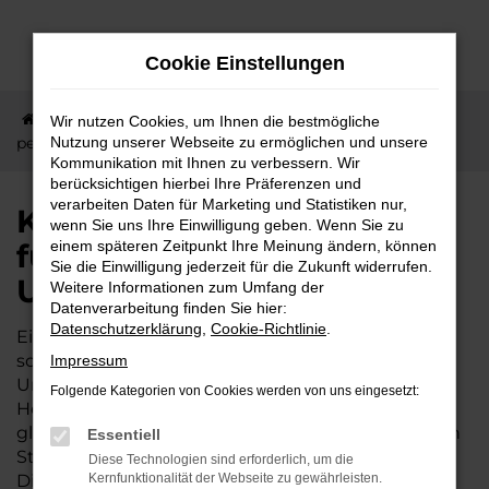
Zum
Hauptinhalt
Cookie Einstellungen
springen
Startseite
Florstadt
KGM
KGM Neuwagen –
Wir nutzen Cookies, um Ihnen die bestmögliche
perfekt für Florstadt und Umgebung geeignet
Nutzung unserer Webseite zu ermöglichen und unsere
Kommunikation mit Ihnen zu verbessern. Wir
berücksichtigen hierbei Ihre Präferenzen und
verarbeiten Daten für Marketing und Statistiken nur,
KGM Neuwagen – perfekt
wenn Sie uns Ihre Einwilligung geben. Wenn Sie zu
für Florstadt und
einem späteren Zeitpunkt Ihre Meinung ändern, können
Sie die Einwilligung jederzeit für die Zukunft widerrufen.
Umgebung geeignet
Weitere Informationen zum Umfang der
Datenverarbeitung finden Sie hier:
Datenschutzerklärung
,
Cookie-Richtlinie
.
Ein KGM Neuwagen ist nicht irgendein Auto,
sondern ein echtes Topmodell. Für Florstadt und
Impressum
Umgebung eignen sich die Fahrzeuge dieses
Folgende Kategorien von Cookies werden von uns eingesetzt:
Herstellers geradezu optimal und sind
gleichermaßen für den ländlichen Bereich wie den
Essentiell
Stadtverkehr, für die Langstrecke wie kurze
Diese Technologien sind erforderlich, um die
Distanzen geeignet. Das Autohaus Lisson existiert
Kernfunktionalität der Webseite zu gewährleisten.