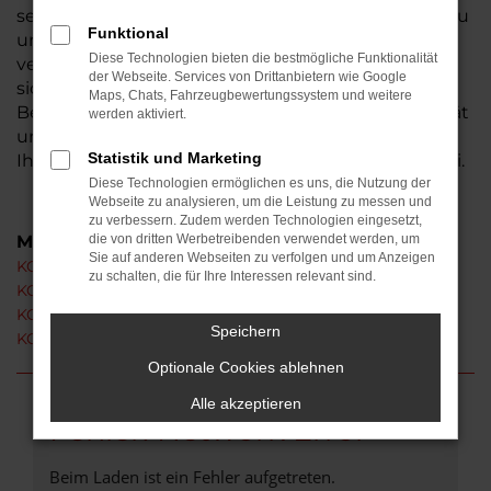
seit 1974 und ist seit dieser Zeit fest in der Wetterau
Funktional
und der Region nördlich von Frankfurt am Main
Diese Technologien bieten die bestmögliche Funktionalität
verwurzelt. Wer aus Florstadt zu uns gelangt, darf
der Webseite. Services von Drittanbietern wie Google
sich auf einen exzellenten Service und viel Zeit für
Maps, Chats, Fahrzeugbewertungssystem und weitere
Beratung freuen. Natürlich sind wir von der Qualität
werden aktiviert.
unserer KGM Neuwagen begeistert und erläutern
Statistik und Marketing
Ihnen gerne, warum das so ist. Kommen Sie vorbei.
Diese Technologien ermöglichen es uns, die Nutzung der
Webseite zu analysieren, um die Leistung zu messen und
zu verbessern. Zudem werden Technologien eingesetzt,
Modelle
die von dritten Werbetreibenden verwendet werden, um
Sie auf anderen Webseiten zu verfolgen und um Anzeigen
KGM Actyon Neuwagen Florstadt
zu schalten, die für Ihre Interessen relevant sind.
KGM Korando Neuwagen Florstadt
KGM Rexton Neuwagen Florstadt
Speichern
KGM Torres Neuwagen Florstadt
Optionale Cookies ablehnen
Alle akzeptieren
Fehler: Network Error
Beim Laden ist ein Fehler aufgetreten.