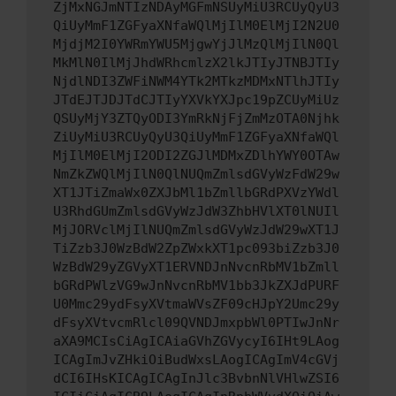
ZjMxNGJmNTIzNDAyMGFmNSUyMiU3RCUyQyU3
QiUyMmF1ZGFyaXNfaWQlMjIlM0ElMjI2N2U0
MjdjM2I0YWRmYWU5MjgwYjJlMzQlMjIlN0Ql
MkMlN0IlMjJhdWRhcmlzX2lkJTIyJTNBJTIy
NjdlNDI3ZWFiNWM4YTk2MTkzMDMxNTlhJTIy
JTdEJTJDJTdCJTIyYXVkYXJpc19pZCUyMiUz
QSUyMjY3ZTQyODI3YmRkNjFjZmMzOTA0Njhk
ZiUyMiU3RCUyQyU3QiUyMmF1ZGFyaXNfaWQl
MjIlM0ElMjI2ODI2ZGJlMDMxZDlhYWY0OTAw
NmZkZWQlMjIlN0QlNUQmZmlsdGVyWzFdW29w
XT1JTiZmaWx0ZXJbMl1bZmllbGRdPXVzYWdl
U3RhdGUmZmlsdGVyWzJdW3ZhbHVlXT0lNUIl
MjJORVclMjIlNUQmZmlsdGVyWzJdW29wXT1J
TiZzb3J0WzBdW2ZpZWxkXT1pc093biZzb3J0
WzBdW29yZGVyXT1ERVNDJnNvcnRbMV1bZmll
bGRdPWlzVG9wJnNvcnRbMV1bb3JkZXJdPURF
U0Mmc29ydFsyXVtmaWVsZF09cHJpY2Umc29y
dFsyXVtvcmRlcl09QVNDJmxpbWl0PTIwJnNr
aXA9MCIsCiAgICAiaGVhZGVycyI6IHt9LAog
ICAgImJvZHkiOiBudWxsLAogICAgImV4cGVj
dCI6IHsKICAgICAgInJlc3BvbnNlVHlwZSI6