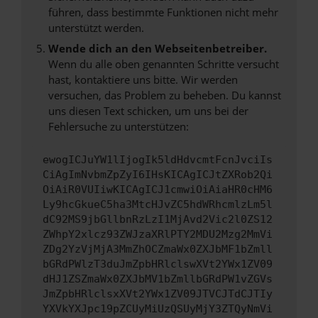
führen, dass bestimmte Funktionen nicht mehr
unterstützt werden.
Wende dich an den Webseitenbetreiber.
Wenn du alle oben genannten Schritte versucht
hast, kontaktiere uns bitte. Wir werden
versuchen, das Problem zu beheben. Du kannst
uns diesen Text schicken, um uns bei der
Fehlersuche zu unterstützen:
ewogICJuYW1lIjogIk5ldHdvcmtFcnJvciIs
CiAgImNvbmZpZyI6IHsKICAgICJtZXRob2Qi
OiAiR0VUIiwKICAgICJ1cmwiOiAiaHR0cHM6
Ly9hcGkueC5ha3MtcHJvZC5hdWRhcmlzLm5l
dC92MS9jbGllbnRzLzI1MjAvd2Vic2l0ZS12
ZWhpY2xlcz93ZWJzaXRlPTY2MDU2Mzg2MmVi
ZDg2YzVjMjA3MmZhOCZmaWx0ZXJbMF1bZmll
bGRdPWlzT3duJmZpbHRlclswXVt2YWx1ZV09
dHJ1ZSZmaWx0ZXJbMV1bZmllbGRdPW1vZGVs
JmZpbHRlclsxXVt2YWx1ZV09JTVCJTdCJTIy
YXVkYXJpc19pZCUyMiUzQSUyMjY3ZTQyNmVi