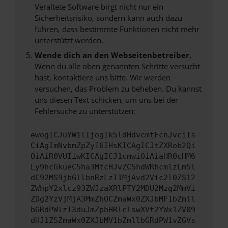
Veraltete Software birgt nicht nur ein
Sicherheitsrisiko, sondern kann auch dazu
führen, dass bestimmte Funktionen nicht mehr
unterstützt werden.
Wende dich an den Webseitenbetreiber.
Wenn du alle oben genannten Schritte versucht
hast, kontaktiere uns bitte. Wir werden
versuchen, das Problem zu beheben. Du kannst
uns diesen Text schicken, um uns bei der
Fehlersuche zu unterstützen:
ewogICJuYW1lIjogIk5ldHdvcmtFcnJvciIs
CiAgImNvbmZpZyI6IHsKICAgICJtZXRob2Qi
OiAiR0VUIiwKICAgICJ1cmwiOiAiaHR0cHM6
Ly9hcGkueC5ha3MtcHJvZC5hdWRhcmlzLm5l
dC92MS9jbGllbnRzLzI1MjAvd2Vic2l0ZS12
ZWhpY2xlcz93ZWJzaXRlPTY2MDU2Mzg2MmVi
ZDg2YzVjMjA3MmZhOCZmaWx0ZXJbMF1bZmll
bGRdPWlzT3duJmZpbHRlclswXVt2YWx1ZV09
dHJ1ZSZmaWx0ZXJbMV1bZmllbGRdPW1vZGVs