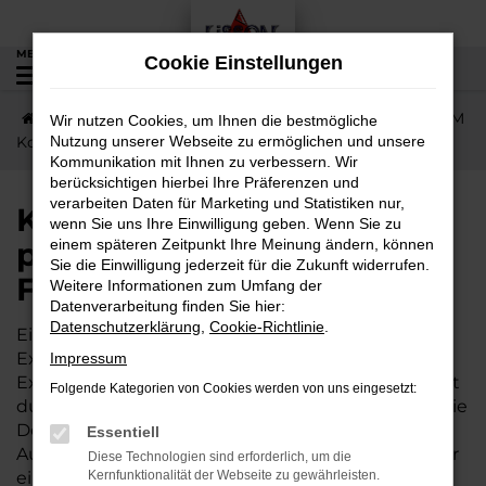
Zum
Hauptinhalt
MENÜ
Cookie Einstellungen
0
springen
Startseite
Florstadt
KGM
KGM Korando
KGM
Wir nutzen Cookies, um Ihnen die bestmögliche
Korando Neuwagen – passt zu Ihnen und zu Florstadt
Nutzung unserer Webseite zu ermöglichen und unsere
Kommunikation mit Ihnen zu verbessern. Wir
berücksichtigen hierbei Ihre Präferenzen und
verarbeiten Daten für Marketing und Statistiken nur,
KGM Korando Neuwagen –
wenn Sie uns Ihre Einwilligung geben. Wenn Sie zu
passt zu Ihnen und zu
einem späteren Zeitpunkt Ihre Meinung ändern, können
Sie die Einwilligung jederzeit für die Zukunft widerrufen.
Florstadt
Weitere Informationen zum Umfang der
Datenverarbeitung finden Sie hier:
Datenschutzerklärung
,
Cookie-Richtlinie
.
Ein KGM Korando Neuwagen ist ein Fahrzeug der
Extraklasse. Wer neu kauft, darf sich auf zahlreiche
Impressum
Extras und Assistenten freuen. Vor der ersten Fahrt
Folgende Kategorien von Cookies werden von uns eingesetzt:
durch Florstadt und Umgebung werden zudem die
Details wie Lackierung, Motorisierung und
Essentiell
Ausstattung festgelegt, was beim Autokauf immer
Diese Technologien sind erforderlich, um die
ein besonderes Moment ist. Wir vom Autohaus
Kernfunktionalität der Webseite zu gewährleisten.