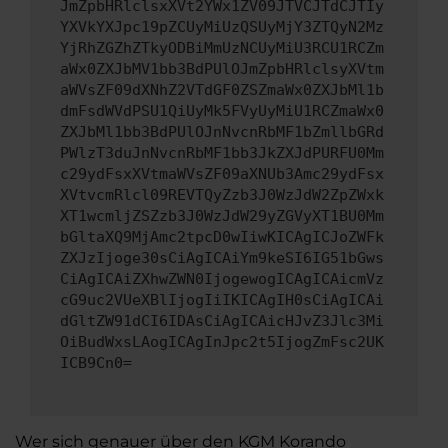
JmZpbHRlclsxXVt2YWx1ZV09JTVCJTdCJTIy
YXVkYXJpc19pZCUyMiUzQSUyMjY3ZTQyN2Mz
YjRhZGZhZTkyODBiMmUzNCUyMiU3RCU1RCZm
aWx0ZXJbMV1bb3BdPUlOJmZpbHRlclsyXVtm
aWVsZF09dXNhZ2VTdGF0ZSZmaWx0ZXJbMl1b
dmFsdWVdPSU1QiUyMk5FVyUyMiU1RCZmaWx0
ZXJbMl1bb3BdPUlOJnNvcnRbMF1bZmllbGRd
PWlzT3duJnNvcnRbMF1bb3JkZXJdPURFU0Mm
c29ydFsxXVtmaWVsZF09aXNUb3Amc29ydFsx
XVtvcmRlcl09REVTQyZzb3J0WzJdW2ZpZWxk
XT1wcmljZSZzb3J0WzJdW29yZGVyXT1BU0Mm
bGltaXQ9MjAmc2tpcD0wIiwKICAgICJoZWFk
ZXJzIjoge30sCiAgICAiYm9keSI6IG51bGws
CiAgICAiZXhwZWN0IjogewogICAgICAicmVz
cG9uc2VUeXBlIjogIiIKICAgIH0sCiAgICAi
dGltZW91dCI6IDAsCiAgICAicHJvZ3Jlc3Mi
OiBudWxsLAogICAgInJpc2t5IjogZmFsc2UK
ICB9Cn0=
Wer sich genauer über den KGM Korando