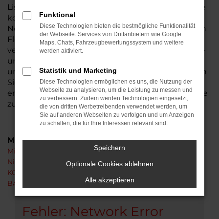
Lisson stehen gerne an Ihrer Seite und beraten Sie
Funktional
kompetent rund um einen KGM Korando
Diese Technologien bieten die bestmögliche Funktionalität
Neuwagen. Unser Unternehmen ist nicht weit von
der Webseite. Services von Drittanbietern wie Google
Florstadt entfernt und seit 1974 tief in der Region
Maps, Chats, Fahrzeugbewertungssystem und weitere
verwurzelt. Natürlich sind wir ein Familienbetrieb –
werden aktiviert.
und mittlerweile in der zweiten Generation für
Statistik und Marketing
unsere Kundinnen und Kunden da. Bei uns kaufen
Sie nicht irgendein Auto irgendwo, sondern
Diese Technologien ermöglichen es uns, die Nutzung der
Webseite zu analysieren, um die Leistung zu messen und
erhalten exakt das Modell und die Ausstattung, die
zu verbessern. Zudem werden Technologien eingesetzt,
zu Ihnen passt.
die von dritten Werbetreibenden verwendet werden, um
Sie auf anderen Webseiten zu verfolgen und um Anzeigen
zu schalten, die für Ihre Interessen relevant sind.
Marken
Speichern
Mitsubishi
Nissan
Optionale Cookies ablehnen
KGM
Alle akzeptieren
BAW
Fehler: Network Error