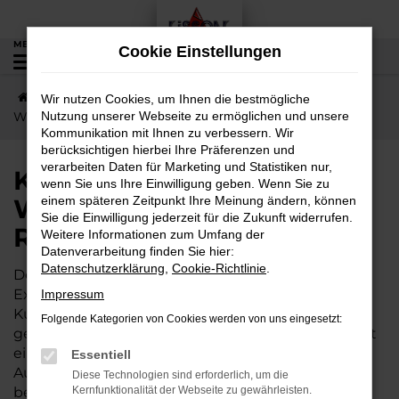
Zum
Hauptinhalt
MENÜ
Cookie Einstellungen
0
springen
Startseite
Wöllstadt
KGM
Kurze Wege nach
Wir nutzen Cookies, um Ihnen die bestmögliche
Wöllstadt – jetzt KGM Rexton günstig kaufen
Nutzung unserer Webseite zu ermöglichen und unsere
Kommunikation mit Ihnen zu verbessern. Wir
berücksichtigen hierbei Ihre Präferenzen und
verarbeiten Daten für Marketing und Statistiken nur,
Kurze Wege nach
wenn Sie uns Ihre Einwilligung geben. Wenn Sie zu
Wöllstadt – jetzt KGM
einem späteren Zeitpunkt Ihre Meinung ändern, können
Sie die Einwilligung jederzeit für die Zukunft widerrufen.
Rexton günstig kaufen
Weitere Informationen zum Umfang der
Datenverarbeitung finden Sie hier:
Datenschutzerklärung
,
Cookie-Richtlinie
.
Der KGM Rexton wird gleichermaßen von
Expertinnen und Experten wie von unserer
Impressum
Kundschaft aus Wöllstadt und Umgebung
Folgende Kategorien von Cookies werden von uns eingesetzt:
geschätzt. Dieses Fahrzeug ist vielseitig und bietet
ein exzellentes Preis-Leistungs-Verhältnis. Wer im
Essentiell
Autohaus Lisson kauft, darf sich zudem auf einige
Diese Technologien sind erforderlich, um die
besondere Vorteile freuen. Unser Familienbetrieb
Kernfunktionalität der Webseite zu gewährleisten.