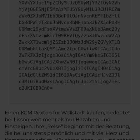
YXVkYXJpc19pZCUyMiUzQSUyMjY3ZTQyN2Vh
YjVjOGE5NjE5MzAzMTU5YSUyMiU3RCU1RCZm
aWx0ZXJbMV1bb3BdPUlOJnNvcnRbMF1bZmll
bGRdPWlzT3duJnNvcnRbMF1bb3JkZXJdPURF
U0Mmc29ydFsxXVtmaWVsZF09aXNUb3Amc29y
dFsxXVtvcmRlcl09REVTQyZzb3J0WzJdW2Zp
ZWxkXT1wcmljZSZzb3J0WzJdW29yZGVyXT1B
U0MmbGltaXQ9MjAmc2tpcD0wIiwKICAgICJo
ZWFkZXJzIjoge30sCiAgICAiYm9keSI6IG51
bGwsCiAgICAiZXhwZWN0IjogewogICAgICAi
cmVzcG9uc2VUeXBlIjogIiIKICAgIH0sCiAg
ICAidGltZW91dCI6IDAsCiAgICAicHJvZ3Jl
c3MiOiBudWxsLAogICAgInJpc2t5IjogZmFs
c2UKICB9Cn0=
Einen KGM Rexton für Wöllstadt kaufen, bedeutet
bei Lisson weit mehr als nur Bezahlen und
Einsteigen. Ihre „Reise“ beginnt mit der Beratung,
die bei uns stets persönlich und mit viel Herz und