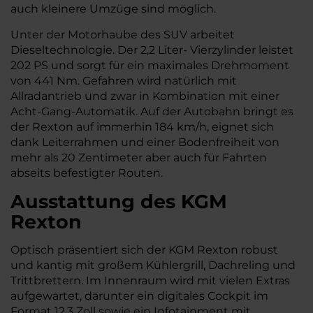
auch kleinere Umzüge sind möglich.
Unter der Motorhaube des SUV arbeitet
Dieseltechnologie. Der 2,2 Liter- Vierzylinder leistet
202 PS und sorgt für ein maximales Drehmoment
von 441 Nm. Gefahren wird natürlich mit
Allradantrieb und zwar in Kombination mit einer
Acht-Gang-Automatik. Auf der Autobahn bringt es
der Rexton auf immerhin 184 km/h, eignet sich
dank Leiterrahmen und einer Bodenfreiheit von
mehr als 20 Zentimeter aber auch für Fahrten
abseits befestigter Routen.
Ausstattung des KGM
Rexton
Optisch präsentiert sich der KGM Rexton robust
und kantig mit großem Kühlergrill, Dachreling und
Trittbrettern. Im Innenraum wird mit vielen Extras
aufgewartet, darunter ein digitales Cockpit im
Format 12,3 Zoll sowie ein Infotainment mit