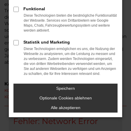
existiert seit 1974, somit sind wir ein
Funktional
Traditionsunternehmen und seit der Gründung in
Diese Technologien bieten die bestmögliche Funktionalität
der Wetterau beheimatet. Aus Wöllstadt ist der
der Webseite. Services von Drittanbietern wie Google
Weg zu uns nicht weit. Bestimmt haben auch Sie
Maps, Chats, Fahrzeugbewertungssystem und weitere
schon von uns gehört – wir laden Sie herzlich ein,
werden aktiviert.
uns persönlich kennen zu lernen. Ihren KGM Rexton
Statistik und Marketing
erhalten Sie auf Wunsch als Neuwagen oder auch
gebraucht. Hinzu kommen Tageszulassungen und
Diese Technologien ermöglichen es uns, die Nutzung der
Webseite zu analysieren, um die Leistung zu messen und
Jahreswagen, die unser breites Sortiment
zu verbessern. Zudem werden Technologien eingesetzt,
abrunden.
die von dritten Werbetreibenden verwendet werden, um
Sie auf anderen Webseiten zu verfolgen und um Anzeigen
zu schalten, die für Ihre Interessen relevant sind.
Kategorie
Speichern
KGM Rexton Wöllstadt
KGM Rexton Neuwagen Wöllstadt
Optionale Cookies ablehnen
Alle akzeptieren
Fehler: Network Error