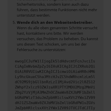
Sicherheitsrisiko, sondern kann auch dazu
führen, dass bestimmte Funktionen nicht mehr
unterstützt werden.
Wende dich an den Webseitenbetreiber.
Wenn du alle oben genannten Schritte versucht
hast, kontaktiere uns bitte. Wir werden
versuchen, das Problem zu beheben. Du kannst
uns diesen Text schicken, um uns bei der
Fehlersuche zu unterstützen:
ewogICJuYW1lIjogIk5ldHdvcmtFcnJvciIs
CiAgImNvbmZpZyI6IHsKICAgICJtZXRob2Qi
OiAiR0VUIiwKICAgICJ1cmwiOiAiaHR0cHM6
Ly9hcGkueC5ha3MtcHJvZC5hdWRhcmlzLm5l
dC92MS9jbGllbnRzLzI1MjAvd2Vic2l0ZS12
ZWhpY2xlcz93ZWJzaXRlPTY2MDU2Mzg2MmVi
ZDg2YzVjMjA3MmZhOCZmaWx0ZXJbMF1bZmll
bGRdPWlzT3duJmZpbHRlclswXVt2YWx1ZV09
dHJ1ZSZmaWx0ZXJbMV1bZmllbGRdPW1vZGVs
JmZpbHRlclsxXVt2YWx1ZV09JTVCJTdCJTIy