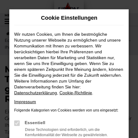
Zum
Hauptinhalt
MENÜ
Cookie Einstellungen
0
springen
Startseite
Ranstadt
Mitsubishi
Mitsubishi
Wir nutzen Cookies, um Ihnen die bestmögliche
Eclipse Cross
Nutzung unserer Webseite zu ermöglichen und unsere
Mitsubishi Eclipse Cross Tageszulassung –
Kommunikation mit Ihnen zu verbessern. Wir
Ihr günstiger Autokauf für Ranstadt
berücksichtigen hierbei Ihre Präferenzen und
verarbeiten Daten für Marketing und Statistiken nur,
wenn Sie uns Ihre Einwilligung geben. Wenn Sie zu
Mitsubishi Eclipse Cross
einem späteren Zeitpunkt Ihre Meinung ändern, können
Sie die Einwilligung jederzeit für die Zukunft widerrufen.
Tageszulassung – Ihr
Weitere Informationen zum Umfang der
günstiger Autokauf für
Datenverarbeitung finden Sie hier:
Datenschutzerklärung
,
Cookie-Richtlinie
.
Ranstadt
Impressum
Folgende Kategorien von Cookies werden von uns eingesetzt:
Ein Neuwagen für Ranstadt zum
Gebrauchtwagenpreis? Genau das ermöglichen wir
Essentiell
Ihnen mit einer Mitsubishi Eclipse Cross
Diese Technologien sind erforderlich, um die
Tageszulassung. Das klingt sensationell, kommt
Kernfunktionalität der Webseite zu gewährleisten.