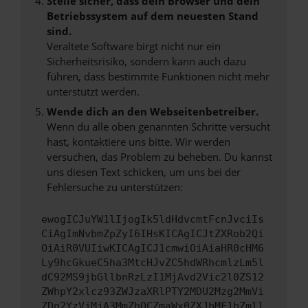
Stelle sicher, dass dein Browser und dein
Betriebssystem auf dem neuesten Stand
sind.
Veraltete Software birgt nicht nur ein
Sicherheitsrisiko, sondern kann auch dazu
führen, dass bestimmte Funktionen nicht mehr
unterstützt werden.
Wende dich an den Webseitenbetreiber.
Wenn du alle oben genannten Schritte versucht
hast, kontaktiere uns bitte. Wir werden
versuchen, das Problem zu beheben. Du kannst
uns diesen Text schicken, um uns bei der
Fehlersuche zu unterstützen:
ewogICJuYW1lIjogIk5ldHdvcmtFcnJvciIs
CiAgImNvbmZpZyI6IHsKICAgICJtZXRob2Qi
OiAiR0VUIiwKICAgICJ1cmwiOiAiaHR0cHM6
Ly9hcGkueC5ha3MtcHJvZC5hdWRhcmlzLm5l
dC92MS9jbGllbnRzLzI1MjAvd2Vic2l0ZS12
ZWhpY2xlcz93ZWJzaXRlPTY2MDU2Mzg2MmVi
ZDg2YzVjMjA3MmZhOCZmaWx0ZXJbMF1bZmll