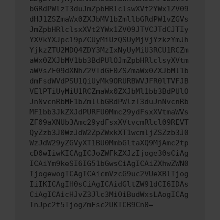
bGRdPWlzT3duJmZpbHRlclswXVt2YWx1ZV09
dHJ1ZSZmaWx0ZXJbMV1bZmllbGRdPW1vZGVs
JmZpbHRlclsxXVt2YWx1ZV09JTVCJTdCJTIy
YXVkYXJpc19pZCUyMiUzQSUyMjVjYzkzYmJh
YjkzZTU2MDQ4ZDY3MzIxNyUyMiU3RCU1RCZm
aWx0ZXJbMV1bb3BdPUlOJmZpbHRlclsyXVtm
aWVsZF09dXNhZ2VTdGF0ZSZmaWx0ZXJbMl1b
dmFsdWVdPSU1QiUyMk9ORURBWVJFR0lTVFJB
VElPTiUyMiU1RCZmaWx0ZXJbMl1bb3BdPUlO
JnNvcnRbMF1bZmllbGRdPWlzT3duJnNvcnRb
MF1bb3JkZXJdPURFU0Mmc29ydFsxXVtmaWVs
ZF09aXNUb3Amc29ydFsxXVtvcmRlcl09REVT
QyZzb3J0WzJdW2ZpZWxkXT1wcmljZSZzb3J0
WzJdW29yZGVyXT1BU0MmbGltaXQ9MjAmc2tp
cD0wIiwKICAgICJoZWFkZXJzIjoge30sCiAg
ICAiYm9keSI6IG51bGwsCiAgICAiZXhwZWN0
IjogewogICAgICAicmVzcG9uc2VUeXBlIjog
IiIKICAgIH0sCiAgICAidGltZW91dCI6IDAs
CiAgICAicHJvZ3Jlc3MiOiBudWxsLAogICAg
InJpc2t5IjogZmFsc2UKICB9Cn0=