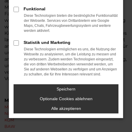
aber in der Automobilbranche häufig vor. Eine
Mitsubishi Eclipse Cross Tageszulassung ist ein
Funktional
Fahrzeug, das für exakt einen Tag zugelassen
Diese Technologien bieten die bestmögliche Funktionalität
wurde, meist auf den Händler. Durch die Zulassung
der Webseite. Services von Drittanbietern wie Google
Maps, Chats, Fahrzeugbewertungssystem und weitere
wird aus einem Neuwagen ohne gefahrene
werden aktiviert.
Kilometer formal ein Gebrauchtwagen. Die Folge: es
lassen sich Rabatte einräumen, die bei einem nicht
Statistik und Marketing
angemeldeten Neuwagen nicht möglich wären. Für
Diese Technologien ermöglichen es uns, die Nutzung der
unsere Kundinnen und Kunden aus Ranstadt und
Webseite zu analysieren, um die Leistung zu messen und
anderswo, nutzen wir diese Vorgehensweise häufig,
zu verbessern. Zudem werden Technologien eingesetzt,
die von dritten Werbetreibenden verwendet werden, um
um bereits vorhandene Fahrzeuge günstiger zu
Sie auf anderen Webseiten zu verfolgen und um Anzeigen
veräußern. Das lohnt sich und bietet zudem den
zu schalten, die für Ihre Interessen relevant sind.
Vorteil deutlich kürzerer Lieferzeiten.
Speichern
Optionale Cookies ablehnen
Marken
Mitsubishi
Alle akzeptieren
Nissan
KGM
BAW