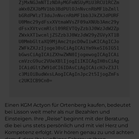
ZjMxNGJmNTIzNDAyMGFmNSUyMiU3RCU1RCZm
aWx0ZXJbMV1bb3BdPUlOJnNvcnRbMF1bZmll
bGRdPWlzT3duJnNvcnRbMF1bb3JkZXJdPURF
U0Mmc29ydFsxXVtmaWVsZF09aXNUb3Amc29y
dFsxXVtvcmRlcl09REVTQyZzb3J0WzJdW2Zp
ZWxkXT1wcmljZSZzb3J0WzJdW29yZGVyXT1B
U0MmbGltaXQ9MjAmc2tpcD0wIiwKICAgICJo
ZWFkZXJzIjoge30sCiAgICAiYm9keSI6IG51
bGwsCiAgICAiZXhwZWN0IjogewogICAgICAi
cmVzcG9uc2VUeXBlIjogIiIKICAgIH0sCiAg
ICAidGltZW91dCI6IDAsCiAgICAicHJvZ3Jl
c3MiOiBudWxsLAogICAgInJpc2t5IjogZmFs
c2UKICB9Cn0=
Einen KGM Actyon für Ortenberg kaufen, bedeutet
bei Lisson weit mehr als nur Bezahlen und
Einsteigen. Ihre „Reise“ beginnt mit der Beratung,
die bei uns stets persönlich und mit viel Herz und
Kompetenz erfolgt. Wir hören genau zu und achten