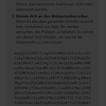
führen, dass bestimmte Funktionen nicht mehr
unterstützt werden.
Wende dich an den Webseitenbetreiber.
Wenn du alle oben genannten Schritte versucht
hast, kontaktiere uns bitte. Wir werden
versuchen, das Problem zu beheben. Du kannst
uns diesen Text schicken, um uns bei der
Fehlersuche zu unterstützen:
ewogICJuYW1lIjogIk5ldHdvcmtFcnJvciIs
CiAgImNvbmZpZyI6IHsKICAgICJtZXRob2Qi
OiAiR0VUIiwKICAgICJ1cmwiOiAiaHR0cHM6
Ly9hcGkueC5ha3MtcHJvZC5hdWRhcmlzLm5l
dC92MS9jbGllbnRzLzI1MjAvd2Vic2l0ZS12
ZWhpY2xlcz93ZWJzaXRlPTY2MDU2Mzg2MmVi
ZDg2YzVjMjA3MmZhOCZmaWx0ZXJbMF1bZmll
bGRdPWlzT3duJmZpbHRlclswXVt2YWx1ZV09
dHJ1ZSZmaWx0ZXJbMV1bZmllbGRdPW1vZGVs
JmZpbHRlclsxXVt2YWx1ZV09JTVCJTdCJTIy
YXVkYXJpc19pZCUyMiUzQSUyMjY3ZTQyNmVi