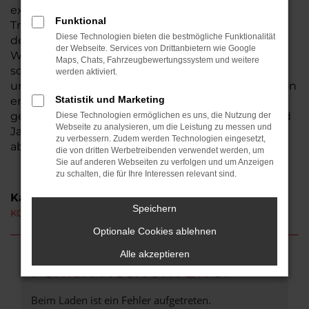
existiert seit 1974, somit sind wir ein
Funktional
Traditionsunternehmen und seit der Gründung in
Diese Technologien bieten die bestmögliche Funktionalität
der Wetterau beheimatet. Aus Ortenberg ist der
der Webseite. Services von Drittanbietern wie Google
Weg zu uns nicht weit. Bestimmt haben auch Sie
Maps, Chats, Fahrzeugbewertungssystem und weitere
schon von uns gehört – wir laden Sie herzlich ein,
werden aktiviert.
uns persönlich kennen zu lernen. Ihren KGM Actyon
Statistik und Marketing
erhalten Sie auf Wunsch als Neuwagen oder auch
gebraucht. Hinzu kommen Tageszulassungen und
Diese Technologien ermöglichen es uns, die Nutzung der
Webseite zu analysieren, um die Leistung zu messen und
Jahreswagen, die unser breites Sortiment
zu verbessern. Zudem werden Technologien eingesetzt,
abrunden.
die von dritten Werbetreibenden verwendet werden, um
Sie auf anderen Webseiten zu verfolgen und um Anzeigen
zu schalten, die für Ihre Interessen relevant sind.
Kategorie
Speichern
KGM Actyon Neuwagen Ortenberg
Optionale Cookies ablehnen
Alle akzeptieren
Fehler: Network Error
Beim Laden ist ein Fehler aufgetreten.