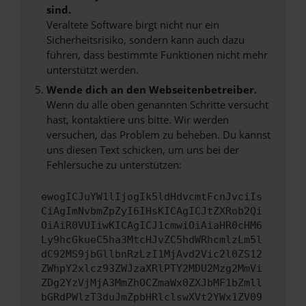
sind.
Veraltete Software birgt nicht nur ein
Sicherheitsrisiko, sondern kann auch dazu
führen, dass bestimmte Funktionen nicht mehr
unterstützt werden.
Wende dich an den Webseitenbetreiber.
Wenn du alle oben genannten Schritte versucht
hast, kontaktiere uns bitte. Wir werden
versuchen, das Problem zu beheben. Du kannst
uns diesen Text schicken, um uns bei der
Fehlersuche zu unterstützen:
ewogICJuYW1lIjogIk5ldHdvcmtFcnJvciIs
CiAgImNvbmZpZyI6IHsKICAgICJtZXRob2Qi
OiAiR0VUIiwKICAgICJ1cmwiOiAiaHR0cHM6
Ly9hcGkueC5ha3MtcHJvZC5hdWRhcmlzLm5l
dC92MS9jbGllbnRzLzI1MjAvd2Vic2l0ZS12
ZWhpY2xlcz93ZWJzaXRlPTY2MDU2Mzg2MmVi
ZDg2YzVjMjA3MmZhOCZmaWx0ZXJbMF1bZmll
bGRdPWlzT3duJmZpbHRlclswXVt2YWx1ZV09