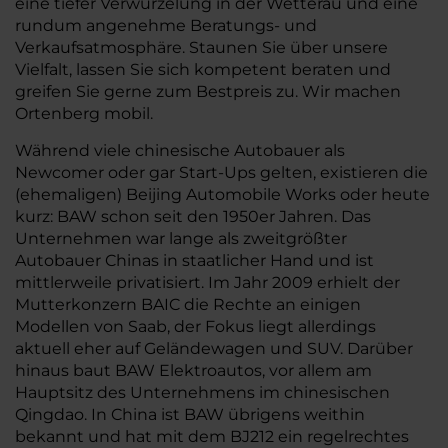
eine tiefer Verwurzelung in der Wetterau und eine
rundum angenehme Beratungs- und
Verkaufsatmosphäre. Staunen Sie über unsere
Vielfalt, lassen Sie sich kompetent beraten und
greifen Sie gerne zum Bestpreis zu. Wir machen
Ortenberg mobil.
Während viele chinesische Autobauer als
Newcomer oder gar Start-Ups gelten, existieren die
(ehemaligen) Beijing Automobile Works oder heute
kurz: BAW schon seit den 1950er Jahren. Das
Unternehmen war lange als zweitgrößter
Autobauer Chinas in staatlicher Hand und ist
mittlerweile privatisiert. Im Jahr 2009 erhielt der
Mutterkonzern BAIC die Rechte an einigen
Modellen von Saab, der Fokus liegt allerdings
aktuell eher auf Geländewagen und SUV. Darüber
hinaus baut BAW Elektroautos, vor allem am
Hauptsitz des Unternehmens im chinesischen
Qingdao. In China ist BAW übrigens weithin
bekannt und hat mit dem BJ212 ein regelrechtes