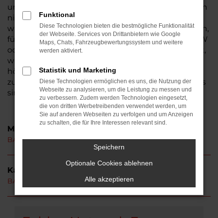
unweit der Autobahnen A45 und A5 und ist zudem
Funktional
nicht weit von Frankfurt am Main entfernt. Wenn
Diese Technologien bieten die bestmögliche Funktionalität
wir über Tradition und regionale Bindung sprechen,
der Webseite. Services von Drittanbietern wie Google
füllen wir diese Aspekte mit Leben. Wer einen BAW
Maps, Chats, Fahrzeugbewertungssystem und weitere
oder ein Fahrzeug eines anderen Herstellers sucht,
werden aktiviert.
wird umfangreich und kompetent beraten. Wir
Statistik und Marketing
hören genau zu und sorgen dafür, dass Sie
zufrieden mit einem BAW in Ortenberg unterwegs
Diese Technologien ermöglichen es uns, die Nutzung der
Webseite zu analysieren, um die Leistung zu messen und
sind.
zu verbessern. Zudem werden Technologien eingesetzt,
die von dritten Werbetreibenden verwendet werden, um
Sie auf anderen Webseiten zu verfolgen und um Anzeigen
zu schalten, die für Ihre Interessen relevant sind.
Modelle
BAW 212 Ortenberg
Speichern
Optionale Cookies ablehnen
Kategorie
Alle akzeptieren
BAW Neuwagen Ortenberg