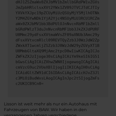
dHJ1ZSZmaWx0ZXJbMV1bZmllbGRdPW1vZGVs
JmZpbHRlclsxXVt2YWx1ZV09JTVCJTdCJTIy
YXVkYXJpc19pZCUyMiUzQSUyMjY5MjlhOTNk
Y2M4ZGYwNDk1YjA2Yjc4NSUyMiU3RCU1RCZm
aWx0ZXJbMV1bb3BdPUlOJnNvcnRbMF1bZmll
bGRdPWlzT3duJnNvcnRbMF1bb3JkZXJdPURF
U0Mmc29ydFsxXVtmaWVsZF09aXNUb3Amc29y
dFsxXVtvcmRlcl09REVTQyZzb3J0WzJdW2Zp
ZWxkXT1wcmljZSZzb3J0WzJdW29yZGVyXT1B
U0MmbGltaXQ9MjAmc2tpcD0wIiwKICAgICJo
ZWFkZXJzIjoge30sCiAgICAiYm9keSI6IG51
bGwsCiAgICAiZXhwZWN0IjogewogICAgICAi
cmVzcG9uc2VUeXBlIjogIiIKICAgIH0sCiAg
ICAidGltZW91dCI6IDAsCiAgICAicHJvZ3Jl
c3MiOiBudWxsLAogICAgInJpc2t5IjogZmFs
c2UKICB9Cn0=
Lisson ist weit mehr als nur ein Autohaus mit
Fahrzeugen von BAW. Wir haben in den
vergangenen Jahren verschiedene