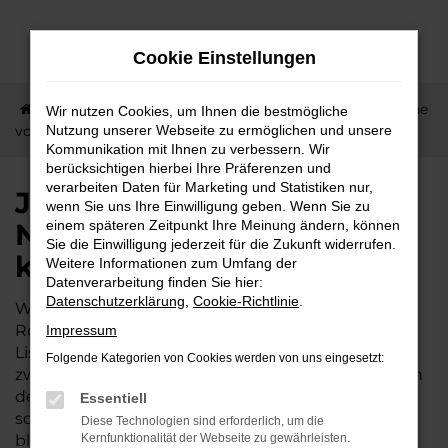
Zum
Hauptinhalt
Cookie Einstellungen
springen
Startseite
Ortenberg
Jetzt Ihren BAW in der Nähe
Wir nutzen Cookies, um Ihnen die bestmögliche
von Ortenberg kaufen
Nutzung unserer Webseite zu ermöglichen und unsere
Kommunikation mit Ihnen zu verbessern. Wir
berücksichtigen hierbei Ihre Präferenzen und
verarbeiten Daten für Marketing und Statistiken nur,
Jetzt Ihren BAW in der
wenn Sie uns Ihre Einwilligung geben. Wenn Sie zu
Nähe von Ortenberg
einem späteren Zeitpunkt Ihre Meinung ändern, können
Sie die Einwilligung jederzeit für die Zukunft widerrufen.
kaufen
Weitere Informationen zum Umfang der
Datenverarbeitung finden Sie hier:
Datenschutzerklärung
,
Cookie-Richtlinie
.
Wer sich für einen BAW interessiert, hat in der
Region Ortenberg gute Karten. Das Autohaus
Impressum
Lisson existiert bereits seit 1974 und wird in der
Folgende Kategorien von Cookies werden von uns eingesetzt:
zweiten Generation familiengeführt. Wir sind tief in
der Umgebung von Ortenberg verwurzelt und
Essentiell
sorgen dafür, dass die schöne Wetterau mobil
Diese Technologien sind erforderlich, um die
bleibt. Unser Unternehmen liegt verkehrsgünstig
Kernfunktionalität der Webseite zu gewährleisten.