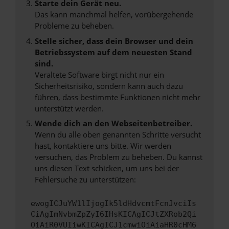
Starte dein Gerät neu.
Das kann manchmal helfen, vorübergehende
Probleme zu beheben.
Stelle sicher, dass dein Browser und dein
Betriebssystem auf dem neuesten Stand
sind.
Veraltete Software birgt nicht nur ein
Sicherheitsrisiko, sondern kann auch dazu
führen, dass bestimmte Funktionen nicht mehr
unterstützt werden.
Wende dich an den Webseitenbetreiber.
Wenn du alle oben genannten Schritte versucht
hast, kontaktiere uns bitte. Wir werden
versuchen, das Problem zu beheben. Du kannst
uns diesen Text schicken, um uns bei der
Fehlersuche zu unterstützen:
ewogICJuYW1lIjogIk5ldHdvcmtFcnJvciIs
CiAgImNvbmZpZyI6IHsKICAgICJtZXRob2Qi
OiAiR0VUIiwKICAgICJ1cmwiOiAiaHR0cHM6