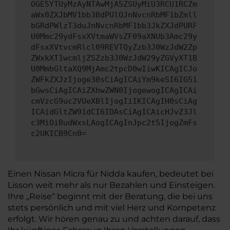
OGE5YTUyMzAyNTAwMjA5ZSUyMiU3RCU1RCZm
aWx0ZXJbMV1bb3BdPUlOJnNvcnRbMF1bZmll
bGRdPWlzT3duJnNvcnRbMF1bb3JkZXJdPURF
U0Mmc29ydFsxXVtmaWVsZF09aXNUb3Amc29y
dFsxXVtvcmRlcl09REVTQyZzb3J0WzJdW2Zp
ZWxkXT1wcmljZSZzb3J0WzJdW29yZGVyXT1B
U0MmbGltaXQ9MjAmc2tpcD0wIiwKICAgICJo
ZWFkZXJzIjoge30sCiAgICAiYm9keSI6IG51
bGwsCiAgICAiZXhwZWN0IjogewogICAgICAi
cmVzcG9uc2VUeXBlIjogIiIKICAgIH0sCiAg
ICAidGltZW91dCI6IDAsCiAgICAicHJvZ3Jl
c3MiOiBudWxsLAogICAgInJpc2t5IjogZmFs
c2UKICB9Cn0=
Einen Nissan Micra für Nidda kaufen, bedeutet bei
Lisson weit mehr als nur Bezahlen und Einsteigen.
Ihre „Reise“ beginnt mit der Beratung, die bei uns
stets persönlich und mit viel Herz und Kompetenz
erfolgt. Wir hören genau zu und achten darauf, dass