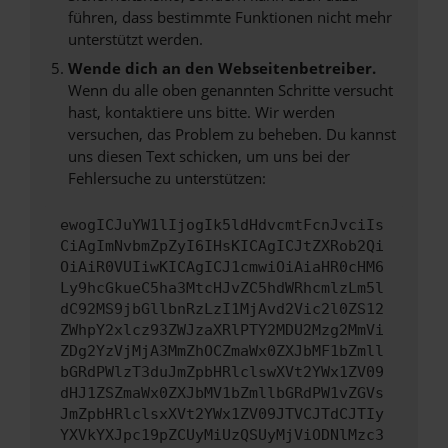
führen, dass bestimmte Funktionen nicht mehr
unterstützt werden.
Wende dich an den Webseitenbetreiber.
Wenn du alle oben genannten Schritte versucht
hast, kontaktiere uns bitte. Wir werden
versuchen, das Problem zu beheben. Du kannst
uns diesen Text schicken, um uns bei der
Fehlersuche zu unterstützen:
ewogICJuYW1lIjogIk5ldHdvcmtFcnJvciIs
CiAgImNvbmZpZyI6IHsKICAgICJtZXRob2Qi
OiAiR0VUIiwKICAgICJ1cmwiOiAiaHR0cHM6
Ly9hcGkueC5ha3MtcHJvZC5hdWRhcmlzLm5l
dC92MS9jbGllbnRzLzI1MjAvd2Vic2l0ZS12
ZWhpY2xlcz93ZWJzaXRlPTY2MDU2Mzg2MmVi
ZDg2YzVjMjA3MmZhOCZmaWx0ZXJbMF1bZmll
bGRdPWlzT3duJmZpbHRlclswXVt2YWx1ZV09
dHJ1ZSZmaWx0ZXJbMV1bZmllbGRdPW1vZGVs
JmZpbHRlclsxXVt2YWx1ZV09JTVCJTdCJTIy
YXVkYXJpc19pZCUyMiUzQSUyMjViODNlMzc3