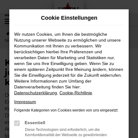
Zum
Hauptinhalt
MENÜ
Cookie Einstellungen
0
springen
Startseite
Nidda
Nissan
Kurze Wege nach
Wir nutzen Cookies, um Ihnen die bestmögliche
Nidda – jetzt Nissan Micra günstig kaufen
Nutzung unserer Webseite zu ermöglichen und unsere
Kommunikation mit Ihnen zu verbessern. Wir
berücksichtigen hierbei Ihre Präferenzen und
verarbeiten Daten für Marketing und Statistiken nur,
Kurze Wege nach Nidda –
wenn Sie uns Ihre Einwilligung geben. Wenn Sie zu
jetzt Nissan Micra günstig
einem späteren Zeitpunkt Ihre Meinung ändern, können
Sie die Einwilligung jederzeit für die Zukunft widerrufen.
kaufen
Weitere Informationen zum Umfang der
Datenverarbeitung finden Sie hier:
Datenschutzerklärung
,
Cookie-Richtlinie
.
Der Nissan Micra wird gleichermaßen von
Expertinnen und Experten wie von unserer
Impressum
Kundschaft aus Nidda und Umgebung geschätzt.
Folgende Kategorien von Cookies werden von uns eingesetzt:
Dieses Fahrzeug ist vielseitig und bietet ein
exzellentes Preis-Leistungs-Verhältnis. Wer im
Essentiell
Autohaus Lisson kauft, darf sich zudem auf einige
Diese Technologien sind erforderlich, um die
besondere Vorteile freuen. Unser Familienbetrieb
Kernfunktionalität der Webseite zu gewährleisten.