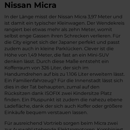
Nissan Micra
In der Länge misst der Nissan Micra 3,97 Meter und
ist damit ein typischer Kleinwagen. Der Wendekreis
rangiert bei etwas mehr als zehn Meter, womit
selbst enge Gassen ihren Schrecken verlieren. Für
die City eignet sich der Japaner perfekt und passt
zudem auch in kleine Parklücken. Clever ist die
Höhe von 1,49 Meter, die fast an ein Mini-SUV
denken lässt. Durch diese Maße entsteht ein
Kofferraum von 326 Liter, der sich im
Handumdrehen auf bis zu 1.106 Liter erweitern lässt.
Ein Familienfahrzeug? Für die Innenstadt lässt sich
dies in der Tat behaupten, zumal auf den
Rücksitzen dank ISOFIX zwei Kindersitze Platz
finden. Ein Pluspunkt ist zudem die nahezu ebene
Ladefläche, dank der sich auch Koffer oder größere
Einkäufe bequem verstauen lassen.
Für ausreichend Vortrieb sorgen beim Micra zwei
zur Auswahl stehende Elektromotoren. Kombiniert