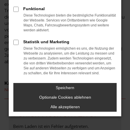
existiert seit 1974, somit sind wir ein
Funktional
Traditionsunternehmen und seit der Gründung in
Diese Technologien bieten die bestmögliche Funktionalität
der Wetterau beheimatet. Aus Nidda ist der Weg zu
der Webseite. Services von Drittanbietern wie Google
uns nicht weit. Bestimmt haben auch Sie schon
Maps, Chats, Fahrzeugbewertungssystem und weitere
von uns gehört – wir laden Sie herzlich ein, uns
werden aktiviert.
persönlich kennen zu lernen. Ihren Nissan Micra
Statistik und Marketing
erhalten Sie auf Wunsch als Neuwagen oder auch
gebraucht. Hinzu kommen Tageszulassungen und
Diese Technologien ermöglichen es uns, die Nutzung der
Webseite zu analysieren, um die Leistung zu messen und
Jahreswagen, die unser breites Sortiment
zu verbessern. Zudem werden Technologien eingesetzt,
abrunden.
die von dritten Werbetreibenden verwendet werden, um
Sie auf anderen Webseiten zu verfolgen und um Anzeigen
zu schalten, die für Ihre Interessen relevant sind.
Kategorie
Speichern
Nissan Micra Neuwagen Nidda
Optionale Cookies ablehnen
Alle akzeptieren
Fehler: Network Error
Beim Laden ist ein Fehler aufgetreten.