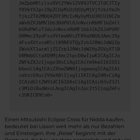
JmZpbHRlclsxXVt2YWx1ZV09JTVCJTdCJTIy
YXVkYXJpc19pZCUyMiUzQSUyMjVjYzkzYmJh
YjkzZTU2MDQ4ZDY3MzIxNyUyMiU3RCU1RCZm
aWx0ZXJbMV1bb3BdPUlOJnNvcnRbMF1bZmll
bGRdPWlzT3duJnNvcnRbMF1bb3JkZXJdPURF
U0Mmc29ydFsxXVtmaWVsZF09aXNUb3Amc29y
dFsxXVtvcmRlcl09REVTQyZzb3J0WzJdW2Zp
ZWxkXT1wcmljZSZzb3J0WzJdW29yZGVyXT1B
U0MmbGltaXQ9MjAmc2tpcD0wIiwKICAgICJo
ZWFkZXJzIjoge30sCiAgICAiYm9keSI6IG51
bGwsCiAgICAiZXhwZWN0IjogewogICAgICAi
cmVzcG9uc2VUeXBlIjogIiIKICAgIH0sCiAg
ICAidGltZW91dCI6IDAsCiAgICAicHJvZ3Jl
c3MiOiBudWxsLAogICAgInJpc2t5IjogZmFs
c2UKICB9Cn0=
Einen Mitsubishi Eclipse Cross für Nidda kaufen,
bedeutet bei Lisson weit mehr als nur Bezahlen
und Einsteigen. Ihre „Reise“ beginnt mit der