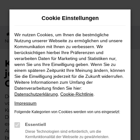
Zum
Hauptinhalt
Cookie Einstellungen
springen
Startseite
Nidda
Mitsubishi
Kurze Wege nach
Wir nutzen Cookies, um Ihnen die bestmögliche
Nidda – jetzt Mitsubishi Eclipse Cross günstig kaufen
Nutzung unserer Webseite zu ermöglichen und unsere
Kommunikation mit Ihnen zu verbessern. Wir
berücksichtigen hierbei Ihre Präferenzen und
verarbeiten Daten für Marketing und Statistiken nur,
Kurze Wege nach Nidda –
wenn Sie uns Ihre Einwilligung geben. Wenn Sie zu
jetzt Mitsubishi Eclipse
einem späteren Zeitpunkt Ihre Meinung ändern, können
Sie die Einwilligung jederzeit für die Zukunft widerrufen.
Cross günstig kaufen
Weitere Informationen zum Umfang der
Datenverarbeitung finden Sie hier:
Datenschutzerklärung
,
Cookie-Richtlinie
.
Der Mitsubishi Eclipse Cross wird gleichermaßen
von Expertinnen und Experten wie von unserer
Impressum
Kundschaft aus Nidda und Umgebung geschätzt.
Folgende Kategorien von Cookies werden von uns eingesetzt:
Dieses Fahrzeug ist vielseitig und bietet ein
exzellentes Preis-Leistungs-Verhältnis. Wer im
Essentiell
Autohaus Lisson kauft, darf sich zudem auf einige
Diese Technologien sind erforderlich, um die
besondere Vorteile freuen. Unser Familienbetrieb
Kernfunktionalität der Webseite zu gewährleisten.