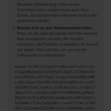
Veraltete Software birgt nicht nur ein
Sicherheitsrisiko, sondern kann auch dazu
führen, dass bestimmte Funktionen nicht mehr
unterstützt werden.
Wende dich an den Webseitenbetreiber.
Wenn du alle oben genannten Schritte versucht
hast, kontaktiere uns bitte. Wir werden
versuchen, das Problem zu beheben. Du kannst
uns diesen Text schicken, um uns bei der
Fehlersuche zu unterstützen:
ewogICJuYW1lIjogIk5ldHdvcmtFcnJvciIs
CiAgImNvbmZpZyI6IHsKICAgICJtZXRob2Qi
OiAiR0VUIiwKICAgICJ1cmwiOiAiaHR0cHM6
Ly9hcGkueC5ha3MtcHJvZC5hdWRhcmlzLm5l
dC92MS9jbGllbnRzLzI1MjAvd2Vic2l0ZS12
ZWhpY2xlcz93ZWJzaXRlPTY2MDU2Mzg2MmVi
ZDg2YzVjMjA3MmZhOCZmaWx0ZXJbMF1bZmll
bGRdPWlzT3duJmZpbHRlclswXVt2YWx1ZV09
dHJ1ZSZmaWx0ZXJbMV1bZmllbGRdPW1vZGVs