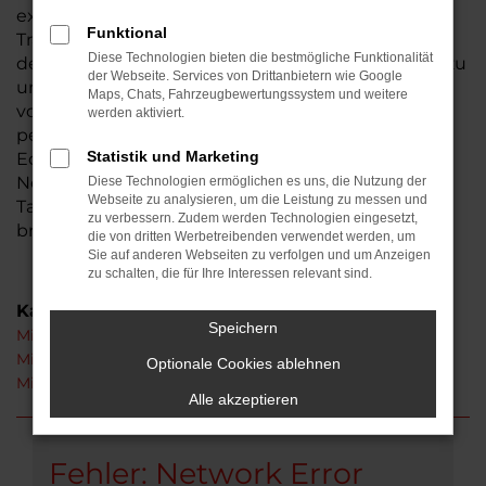
existiert seit 1974, somit sind wir ein
Funktional
Traditionsunternehmen und seit der Gründung in
Diese Technologien bieten die bestmögliche Funktionalität
der Wetterau beheimatet. Aus Nidda ist der Weg zu
der Webseite. Services von Drittanbietern wie Google
uns nicht weit. Bestimmt haben auch Sie schon
Maps, Chats, Fahrzeugbewertungssystem und weitere
von uns gehört – wir laden Sie herzlich ein, uns
werden aktiviert.
persönlich kennen zu lernen. Ihren Mitsubishi
Statistik und Marketing
Eclipse Cross erhalten Sie auf Wunsch als
Neuwagen oder auch gebraucht. Hinzu kommen
Diese Technologien ermöglichen es uns, die Nutzung der
Webseite zu analysieren, um die Leistung zu messen und
Tageszulassungen und Jahreswagen, die unser
zu verbessern. Zudem werden Technologien eingesetzt,
breites Sortiment abrunden.
die von dritten Werbetreibenden verwendet werden, um
Sie auf anderen Webseiten zu verfolgen und um Anzeigen
zu schalten, die für Ihre Interessen relevant sind.
Kategorie
Speichern
Mitsubishi Eclipse Cross Nidda
Mitsubishi Eclipse Cross Tageszulassung Nidda
Optionale Cookies ablehnen
Mitsubishi Eclipse Cross Neuwagen Nidda
Alle akzeptieren
Fehler: Network Error