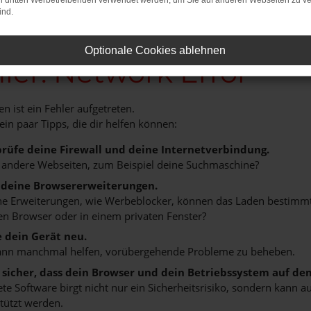
on dritten Werbetreibenden verwendet werden, um Sie auf anderen Webseiten zu ve
ind.
Optionale Cookies ablehnen
ler: Network Error
n ist ein Fehler aufgetreten.
 ein paar Tipps, die dir helfen können:
rüfe deine Firewall und deine Internetverbindung.
 andere Webseiten, zum Beispiel deine Suchmaschine?
 deine Browsererweiterungen.
 Erweiterungen, wie Werbeblocker, können das Laden bestimmter 
n Browser oder in einem privaten Fenster?
e dein Gerät neu.
ann manchmal helfen, vorübergehende Probleme zu beheben.
e sicher, dass dein Browser und dein Betriebssystem auf de
ete Software birgt nicht nur ein Sicherheitsrisiko, sondern kann
tützt werden.