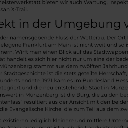
eisterwerkstatt bieten wir auch Wartung, Inspekt
an X-Trail.
irekt in der Umgebung
der namensgebende Fluss der Wetterau. Der Ort 
elegene Frankfurt am Main ist nicht weit und so 
nern. Wirft man einen Blick auf das Stadtwappen,
Tat handelt es sich hier nicht nur um eine der b
g Münzenberg stammt aus dem zwölften Jahrhunde
er Stadtgeschichte ist die stets geteilte Herrscha
nderts endete. 1971 kam es im Bundesland Hesse
egriert und die neu entstehende Stadt in Münz
swert in Münzenberg ist die Burg, die zu den be
ntenfass“ resultiert aus der Ansicht mit den bei
die Evangelische Kirche, die zum Teil aus dem z
s existieren lediglich kleinere und mittlere Unte
. Stark ausgeprägt ist auch die Landwirtschaft.