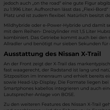
jedoch auch „on the road“ eine gute Figur abgib
zu 1.996 Liter. Aufhorchen lässt das „Flexi-Bor
Platz und ist zudem flexibel. Natürlich besitzt 
Mildhybride oder e-Power-Hybride und damit seri
mit dem Reihen- Dreizylinder mit 1,5 Liter Hub
kombiniert. Das Getriebe kommt auch bei den se
Allradler und benötigt nur sieben Sekunden für
Ausstattung des Nissan X-Trail
An der Front zeigt der X-Trail das markentypisc
fast waagerecht, der Radstand ist lang und natü
Sitzposition im Innenraum und erhielt bereits ei
sowie Head-Up-Display. Die Formate liegen bei 12,
Smartphones kabellos integrieren und auch eine
Lautsprecher-Anlage von BOSE.
Zu den weiteren Features des Nissan X-Trail g