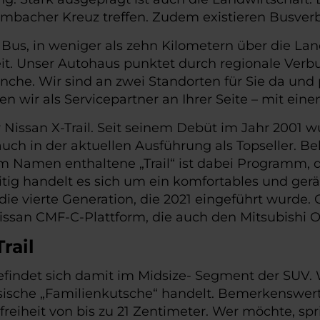
ambacher Kreuz treffen. Zudem existieren Busve
Bus, in weniger als zehn Kilometern über die La
it. Unser Autohaus punktet durch regionale Verb
nche. Wir sind an zwei Standorten für Sie da und
en wir als Servicepartner an Ihrer Seite – mit ei
 Nissan X-Trail. Seit seinem Debüt im Jahr 2001 w
uch in der aktuellen Ausführung als Topseller. Be
m Namen enthaltene „Trail“ ist dabei Programm, de
zeitig handelt es sich um ein komfortables und g
 die vierte Generation, die 2021 eingeführt wurde. 
issan CMF-C-Plattform, die auch den Mitsubishi O
rail
 befindet sich damit im Midsize- Segment der SUV.
ssische „Familienkutsche“ handelt. Bemerkenswert
freiheit von bis zu 21 Zentimeter. Wer möchte, sp