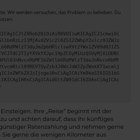
bitte. Wir werden versuchen, das Problem zu beheben. Du
ützen:
KICAgICJtZXRob2QiOiAiR0VUIiwKICAgICJ1cmwiOi
GllbnRzLzI1MjAvd2Vic2l0ZS12ZWhpY2xlcz93ZWJz
lbGRdPWlzT3duJmZpbHRlclswXVt2YWx1ZV09dHJ1ZS
TVCJTdCJTIyYXVkYXJpc19pZCUyMiUzQSUyMjViODNl
dPUlOJnNvcnRbMF1bZmllbGRdPWlzT3duJnNvcnRbMF
VtvcmRlcl09REVTQyZzb3J0WzJdW2ZpZWxkXT1wcmlj
gICJoZWFkZXJzIjoge30sCiAgICAiYm9keSI6IG51bG
iIKICAgIH0sCiAgICAidGltZW91dCI6IDAsCiAgICAi
=
insteigen. Ihre „Reise“ beginnt mit der
zu und achten darauf, dass Ihr künftiges
it günstiger Ratenzahlung und nehmen gerne
 Sie gerne die wenigen Kilometer aus