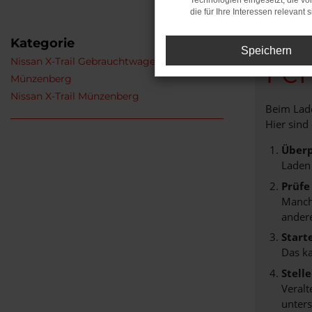
Technologien eingesetzt, die v
die für Ihre Interessen relevant s
Kategorie
Speichern
Nissan X-Trail Gebrauchtwagen
Feh
Münzenberg
Nissan X-Trail Münzenberg
Beim Lade
Hier sind
Überp
Laden
Prüfe
Manche
andere
Start
Das k
Stell
Veralt
unters