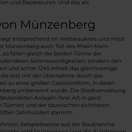
ion und Reparaturen. Und das als
 von Münzenberg
liegt entsprechend im Wetteraukreis und misst
ist Münzenberg auch Teil des Rhein-Main-
 so fallen gleich die beiden Türme der
edeutendsten Sehenswürdigkeiten, sondern den
rt und schon 1245 erhielt das gleichnamige
ft, die erst mit der Übernahme durch das
n zu einer großen Gebietsreform, in deren
enberg umbenannt wurde. Die Stadtverwaltung
deutendsten Anlagen ihrer Art in ganz
den Türmen und der dazwischen sichtbaren
wölften Jahrhundert stammt.
rnehmen, beispielsweise aus der Baubranche
 Erreicht wird Münzenberg über die Autobahnen