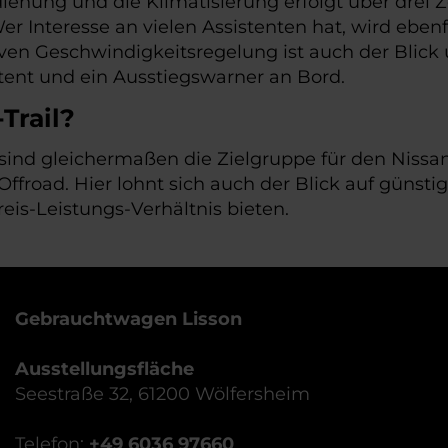
enung und die Klimatisierung erfolgt über drei 
er Interesse an vielen Assistenten hat, wird eben
ven Geschwindigkeitsregelung ist auch der Blick
ent und ein Ausstiegswarner an Bord.
Trail?
ind gleichermaßen die Zielgruppe für den Nissan 
 Offroad. Hier lohnt sich auch der Blick auf güns
is-Leistungs-Verhältnis bieten.
Gebrauchtwagen Lisson
Ausstellungsfläche
Seestraße 32, 61200 Wölfersheim
Telefon:
+49 6036 97660