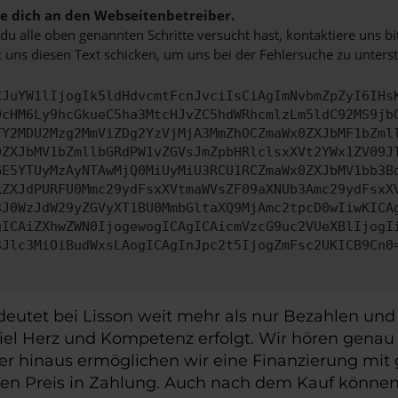
 dich an den Webseitenbetreiber.
u alle oben genannten Schritte versucht hast, kontaktiere uns 
 uns diesen Text schicken, um uns bei der Fehlersuche zu unterst
CJuYW1lIjogIk5ldHdvcmtFcnJvciIsCiAgImNvbmZpZyI6IHs
0cHM6Ly9hcGkueC5ha3MtcHJvZC5hdWRhcmlzLm5ldC92MS9jb
TY2MDU2Mzg2MmViZDg2YzVjMjA3MmZhOCZmaWx0ZXJbMF1bZml
0ZXJbMV1bZmllbGRdPW1vZGVsJmZpbHRlclsxXVt2YWx1ZV09J
GE5YTUyMzAyNTAwMjQ0MiUyMiU3RCU1RCZmaWx0ZXJbMV1bb3B
kZXJdPURFU0Mmc29ydFsxXVtmaWVsZF09aXNUb3Amc29ydFsxX
3J0WzJdW29yZGVyXT1BU0MmbGltaXQ9MjAmc2tpcD0wIiwKICA
gICAiZXhwZWN0IjogewogICAgICAicmVzcG9uc2VUeXBlIjogI
3Jlc3MiOiBudWxsLAogICAgInJpc2t5IjogZmFsc2UKICB9Cn0
eutet bei Lisson weit mehr als nur Bezahlen und E
viel Herz und Kompetenz erfolgt. Wir hören genau 
ber hinaus ermöglichen wir eine Finanzierung m
ven Preis in Zahlung. Auch nach dem Kauf können