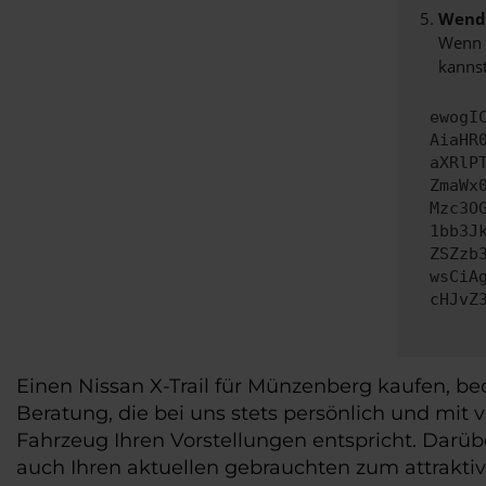
Wende
Wenn d
kannst
ewogI
AiaHR
aXRlP
ZmaWx
Mzc3O
1bb3J
ZSZzb
wsCiA
cHJvZ
Einen Nissan X-Trail für Münzenberg kaufen, bed
Beratung, die bei uns stets persönlich und mit 
Fahrzeug Ihren Vorstellungen entspricht. Darü
auch Ihren aktuellen gebrauchten zum attrakti