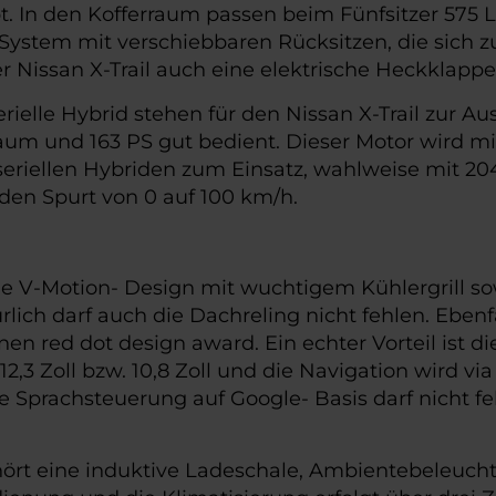
t. In den Kofferraum passen beim Fünfsitzer 575 Li
d“ System mit verschiebbaren Rücksitzen, die sic
der Nissan X-Trail auch eine elektrische Heckklappe
elle Hybrid stehen für den Nissan X-Trail zur Aus
raum und 163 PS gut bedient. Dieser Motor wird m
riellen Hybriden zum Einsatz, wahlweise mit 204 
 den Spurt von 0 auf 100 km/h.
he V-Motion- Design mit wuchtigem Kühlergrill sow
rlich darf auch die Dachreling nicht fehlen. Ebe
nen red dot design award. Ein echter Vorteil ist d
3 Zoll bzw. 10,8 Zoll und die Navigation wird via 
 Sprachsteuerung auf Google- Basis darf nicht f
ehört eine induktive Ladeschale, Ambientebeleuc