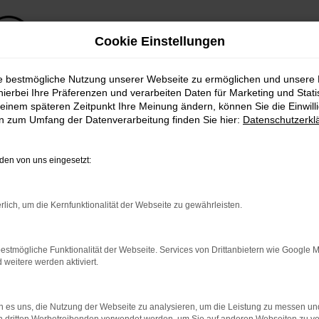
Cookie Einstellungen
ie bestmögliche Nutzung unserer Webseite zu ermöglichen und unsere
hierbei Ihre Präferenzen und verarbeiten Daten für Marketing und Stati
nzenberg – jetzt Nissan X-Trail günstig kaufen
einem späteren Zeitpunkt Ihre Meinung ändern, können Sie die Einwillig
en zum Umfang der Datenverarbeitung finden Sie hier:
Datenschutzerkl
zenberg – jetzt Nissa
en von uns eingesetzt:
rlich, um die Kernfunktionalität der Webseite zu gewährleisten.
pertinnen und Experten wie von unserer Kundsch
zellentes Preis-Leistungs-Verhältnis. Wer im Autoh
b existiert seit 1974, somit sind wir ein Traditio
estmögliche Funktionalität der Webseite. Services von Drittanbietern wie Google 
eitere werden aktiviert.
eg zu uns nicht weit. Bestimmt haben auch Sie sc
issan X-Trail erhalten Sie auf Wunsch als Neuwag
breites Sortiment abrunden.
 es uns, die Nutzung der Webseite zu analysieren, um die Leistung zu messen u