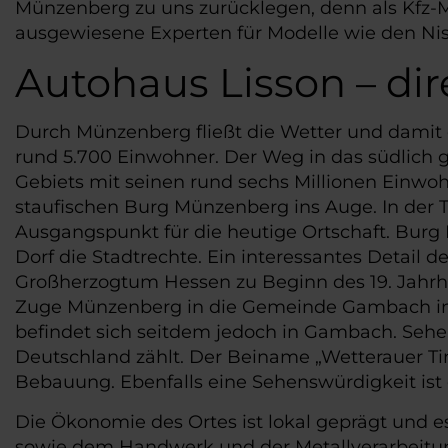
Münzenberg zu uns zurücklegen, denn als Kfz-M
ausgewiesene Experten für Modelle wie den Niss
Autohaus Lisson – d
Durch Münzenberg fließt die Wetter und damit 
rund 5.700 Einwohner. Der Weg in das südlich g
Gebiets mit seinen rund sechs Millionen Einwoh
staufischen Burg Münzenberg ins Auge. In der 
Ausgangspunkt für die heutige Ortschaft. Bur
Dorf die Stadtrechte. Ein interessantes Detail d
Großherzogtum Hessen zu Beginn des 19. Jahrhu
Zuge Münzenberg in die Gemeinde Gambach int
befindet sich seitdem jedoch in Gambach. Sehen
Deutschland zählt. Der Beiname „Wetterauer Ti
Bebauung. Ebenfalls eine Sehenswürdigkeit ist 
Die Ökonomie des Ortes ist lokal geprägt und e
sowie dem Handwerk und der Metallverarbeitung