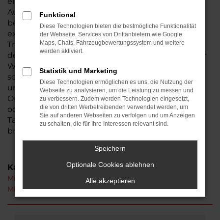
ein exzellentes Preis-Leistungs-Verhältnis. Wer im
Autohaus Lisson kauft, darf sich zudem auf einige
Funktional
besondere Vorteile freuen. Unser Familienbetrieb
Diese Technologien bieten die bestmögliche Funktionalität
existiert seit 1974, somit sind wir ein
der Webseite. Services von Drittanbietern wie Google
Maps, Chats, Fahrzeugbewertungssystem und weitere
Traditionsunternehmen und seit der Gründung in
werden aktiviert.
der Wetterau beheimatet. Aus Münzenberg ist der
Weg zu uns nicht weit. Bestimmt haben auch Sie
Statistik und Marketing
schon von uns gehört – wir laden Sie herzlich ein,
Diese Technologien ermöglichen es uns, die Nutzung der
uns persönlich kennen zu lernen. Ihren Mitsubishi
Webseite zu analysieren, um die Leistung zu messen und
Outlander erhalten Sie auf Wunsch als Neuwagen
zu verbessern. Zudem werden Technologien eingesetzt,
die von dritten Werbetreibenden verwendet werden, um
oder auch gebraucht. Hinzu kommen
Sie auf anderen Webseiten zu verfolgen und um Anzeigen
Tageszulassungen und Jahreswagen, die unser
zu schalten, die für Ihre Interessen relevant sind.
breites Sortiment abrunden.
Speichern
Optionale Cookies ablehnen
Kategorie
Mitsubishi Outlander Münzenberg
Alle akzeptieren
Mitsubishi Outlander Neuwagen Münzenberg