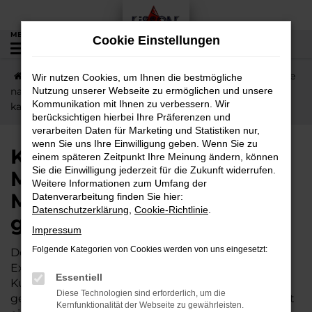
Zum
Hauptinhalt
MENÜ
Cookie Einstellungen
0
springen
Startseite
Münzenberg
Mitsubishi
Kurze Wege
Wir nutzen Cookies, um Ihnen die bestmögliche
nach Münzenberg – jetzt Mitsubishi Outlander günstig
Nutzung unserer Webseite zu ermöglichen und unsere
Kommunikation mit Ihnen zu verbessern. Wir
kaufen
berücksichtigen hierbei Ihre Präferenzen und
verarbeiten Daten für Marketing und Statistiken nur,
wenn Sie uns Ihre Einwilligung geben. Wenn Sie zu
Kurze Wege nach
einem späteren Zeitpunkt Ihre Meinung ändern, können
Sie die Einwilligung jederzeit für die Zukunft widerrufen.
Münzenberg – jetzt
Weitere Informationen zum Umfang der
Mitsubishi Outlander
Datenverarbeitung finden Sie hier:
Datenschutzerklärung
,
Cookie-Richtlinie
.
günstig kaufen
Impressum
Folgende Kategorien von Cookies werden von uns eingesetzt:
Der Mitsubishi Outlander wird gleichermaßen von
Expertinnen und Experten wie von unserer
Essentiell
Kundschaft aus Münzenberg und Umgebung
Diese Technologien sind erforderlich, um die
geschätzt. Dieses Fahrzeug ist vielseitig und bietet
Kernfunktionalität der Webseite zu gewährleisten.