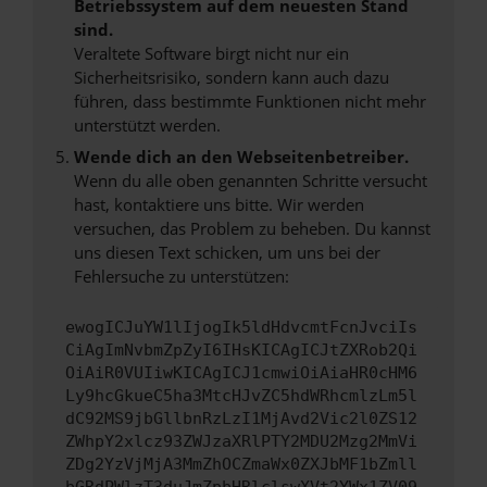
Betriebssystem auf dem neuesten Stand
sind.
Veraltete Software birgt nicht nur ein
Sicherheitsrisiko, sondern kann auch dazu
führen, dass bestimmte Funktionen nicht mehr
unterstützt werden.
Wende dich an den Webseitenbetreiber.
Wenn du alle oben genannten Schritte versucht
hast, kontaktiere uns bitte. Wir werden
versuchen, das Problem zu beheben. Du kannst
uns diesen Text schicken, um uns bei der
Fehlersuche zu unterstützen:
ewogICJuYW1lIjogIk5ldHdvcmtFcnJvciIs
CiAgImNvbmZpZyI6IHsKICAgICJtZXRob2Qi
OiAiR0VUIiwKICAgICJ1cmwiOiAiaHR0cHM6
Ly9hcGkueC5ha3MtcHJvZC5hdWRhcmlzLm5l
dC92MS9jbGllbnRzLzI1MjAvd2Vic2l0ZS12
ZWhpY2xlcz93ZWJzaXRlPTY2MDU2Mzg2MmVi
ZDg2YzVjMjA3MmZhOCZmaWx0ZXJbMF1bZmll