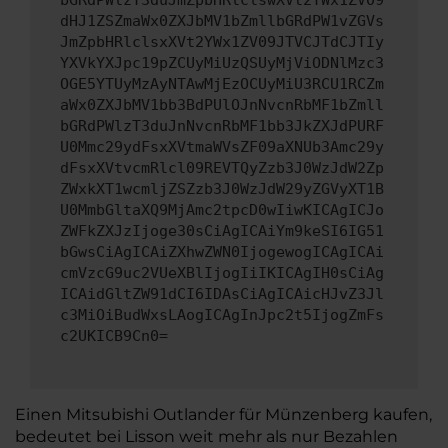
bGRdPWlzT3duJmZpbHRlclswXVt2YWx1ZV09
dHJ1ZSZmaWx0ZXJbMV1bZmllbGRdPW1vZGVs
JmZpbHRlclsxXVt2YWx1ZV09JTVCJTdCJTIy
YXVkYXJpc19pZCUyMiUzQSUyMjViODNlMzc3
OGE5YTUyMzAyNTAwMjEzOCUyMiU3RCU1RCZm
aWx0ZXJbMV1bb3BdPUlOJnNvcnRbMF1bZmll
bGRdPWlzT3duJnNvcnRbMF1bb3JkZXJdPURF
U0Mmc29ydFsxXVtmaWVsZF09aXNUb3Amc29y
dFsxXVtvcmRlcl09REVTQyZzb3J0WzJdW2Zp
ZWxkXT1wcmljZSZzb3J0WzJdW29yZGVyXT1B
U0MmbGltaXQ9MjAmc2tpcD0wIiwKICAgICJo
ZWFkZXJzIjoge30sCiAgICAiYm9keSI6IG51
bGwsCiAgICAiZXhwZWN0IjogewogICAgICAi
cmVzcG9uc2VUeXBlIjogIiIKICAgIH0sCiAg
ICAidGltZW91dCI6IDAsCiAgICAicHJvZ3Jl
c3MiOiBudWxsLAogICAgInJpc2t5IjogZmFs
c2UKICB9Cn0=
Einen Mitsubishi Outlander für Münzenberg kaufen,
bedeutet bei Lisson weit mehr als nur Bezahlen