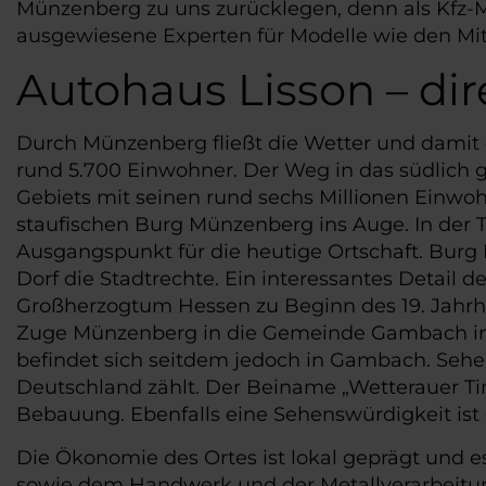
Münzenberg zu uns zurücklegen, denn als Kfz-M
ausgewiesene Experten für Modelle wie den Mit
Autohaus Lisson – d
Durch Münzenberg fließt die Wetter und damit 
rund 5.700 Einwohner. Der Weg in das südlich g
Gebiets mit seinen rund sechs Millionen Einwoh
staufischen Burg Münzenberg ins Auge. In der 
Ausgangspunkt für die heutige Ortschaft. Bur
Dorf die Stadtrechte. Ein interessantes Detail d
Großherzogtum Hessen zu Beginn des 19. Jahrhu
Zuge Münzenberg in die Gemeinde Gambach int
befindet sich seitdem jedoch in Gambach. Sehen
Deutschland zählt. Der Beiname „Wetterauer Ti
Bebauung. Ebenfalls eine Sehenswürdigkeit ist 
Die Ökonomie des Ortes ist lokal geprägt und e
sowie dem Handwerk und der Metallverarbeitung