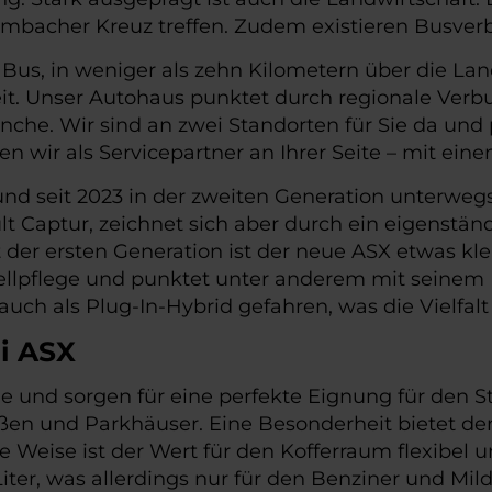
ambacher Kreuz treffen. Zudem existieren Busve
Bus, in weniger als zehn Kilometern über die La
it. Unser Autohaus punktet durch regionale Verb
nche. Wir sind an zwei Standorten für Sie da und
en wir als Servicepartner an Ihrer Seite – mit ei
und seit 2023 in der zweiten Generation unterwegs.
t Captur, zeichnet sich aber durch ein eigenst
 der ersten Generation ist der neue ASX etwas kle
odellpflege und punktet unter anderem mit seinem
uch als Plug-In-Hybrid gefahren, was die Vielfalt 
i ASX
e und sorgen für eine perfekte Eignung für den St
ßen und Parkhäuser. Eine Besonderheit bietet d
e Weise ist der Wert für den Kofferraum flexibel 
 Liter, was allerdings nur für den Benziner und Mil