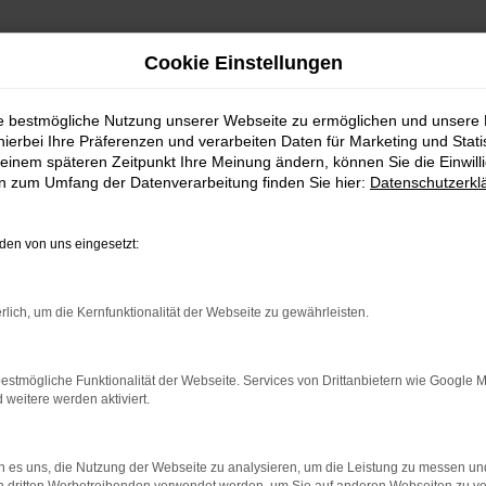
Cookie Einstellungen
ie bestmögliche Nutzung unserer Webseite zu ermöglichen und unsere
hierbei Ihre Präferenzen und verarbeiten Daten für Marketing und Stati
h Münzenberg – jetzt Mitsubishi ASX günstig kaufen
einem späteren Zeitpunkt Ihre Meinung ändern, können Sie die Einwillig
en zum Umfang der Datenverarbeitung finden Sie hier:
Datenschutzerkl
zenberg – jetzt Mits
en von uns eingesetzt:
rlich, um die Kernfunktionalität der Webseite zu gewährleisten.
xpertinnen und Experten wie von unserer Kundsc
zellentes Preis-Leistungs-Verhältnis. Wer im Autoh
b existiert seit 1974, somit sind wir ein Traditio
estmögliche Funktionalität der Webseite. Services von Drittanbietern wie Google 
eitere werden aktiviert.
eg zu uns nicht weit. Bestimmt haben auch Sie sc
itsubishi ASX erhalten Sie auf Wunsch als Neuwa
breites Sortiment abrunden.
 es uns, die Nutzung der Webseite zu analysieren, um die Leistung zu messen u