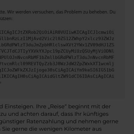
bitte. Wir werden versuchen, das Problem zu beheben. Du
ützen:
KICAgICJtZXRob2QiOiAiR0VUIiwKICAgICJ1cmwiOi
GllbnRzLzI1MjAvd2Vic2l0ZS12ZWhpY2xlcz93ZWJz
lbGRdPWlzT3duJmZpbHRlclswXVt2YWx1ZV09dHJ1ZS
TVCJTdCJTIyYXVkYXJpc19pZCUyMiUzQSUyMjViODNl
dPUlOJnNvcnRbMF1bZmllbGRdPWlzT3duJnNvcnRbMF
VtvcmRlcl09REVTQyZzb3J0WzJdW2ZpZWxkXT1wcmlj
gICJoZWFkZXJzIjoge30sCiAgICAiYm9keSI6IG51bG
iIKICAgIH0sCiAgICAidGltZW91dCI6IDAsCiAgICAi
=
Einsteigen. Ihre „Reise“ beginnt mit der
zu und achten darauf, dass Ihr künftiges
it günstiger Ratenzahlung und nehmen gerne
 Sie gerne die wenigen Kilometer aus