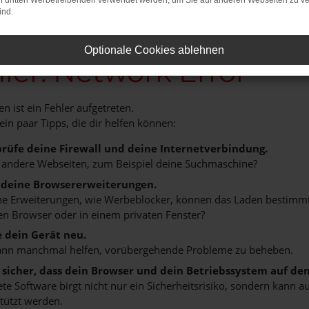
on dritten Werbetreibenden verwendet werden, um Sie auf anderen Webseiten zu ve
ind.
Optionale Cookies ablehnen
ler: Network Error
n ist ein Fehler aufgetreten.
 ein paar Tipps, die dir helfen können:
rüfe deine Firewall und deine Internetverbindung.
 andere Webseiten, zum Beispiel deine Suchmaschine?
 deine Browsererweiterungen.
 Erweiterungen, wie Werbeblocker, können das Laden bestimmter 
n Browser oder in einem privaten Fenster?
e dein Gerät neu.
ann manchmal helfen, vorübergehende Probleme zu beheben.
e sicher, dass dein Browser und dein Betriebssystem auf de
ete Software birgt nicht nur ein Sicherheitsrisiko, sondern kann
tützt werden.