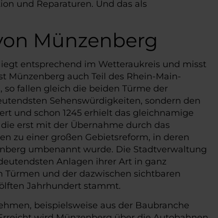
ion und Reparaturen. Und das als
 von Münzenberg
liegt entsprechend im Wetteraukreis und misst
ist Münzenberg auch Teil des Rhein-Main-
 so fallen gleich die beiden Türme der
edeutendsten Sehenswürdigkeiten, sondern den
rt und schon 1245 erhielt das gleichnamige
ft, die erst mit der Übernahme durch das
n zu einer großen Gebietsreform, in deren
enberg umbenannt wurde. Die Stadtverwaltung
deutendsten Anlagen ihrer Art in ganz
den Türmen und der dazwischen sichtbaren
wölften Jahrhundert stammt.
rnehmen, beispielsweise aus der Baubranche
 Erreicht wird Münzenberg über die Autobahnen