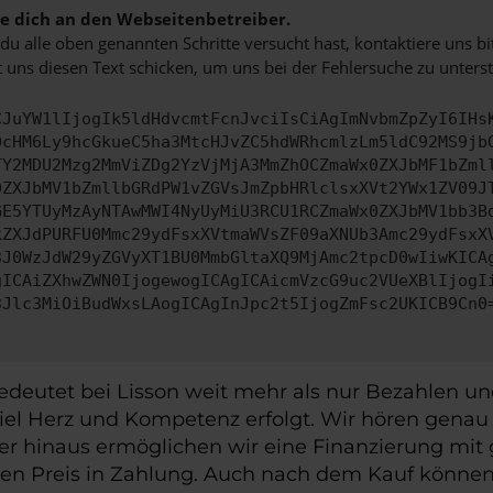
 dich an den Webseitenbetreiber.
u alle oben genannten Schritte versucht hast, kontaktiere uns 
 uns diesen Text schicken, um uns bei der Fehlersuche zu unterst
CJuYW1lIjogIk5ldHdvcmtFcnJvciIsCiAgImNvbmZpZyI6IHs
0cHM6Ly9hcGkueC5ha3MtcHJvZC5hdWRhcmlzLm5ldC92MS9jb
TY2MDU2Mzg2MmViZDg2YzVjMjA3MmZhOCZmaWx0ZXJbMF1bZml
0ZXJbMV1bZmllbGRdPW1vZGVsJmZpbHRlclsxXVt2YWx1ZV09J
GE5YTUyMzAyNTAwMWI4NyUyMiU3RCU1RCZmaWx0ZXJbMV1bb3B
kZXJdPURFU0Mmc29ydFsxXVtmaWVsZF09aXNUb3Amc29ydFsxX
3J0WzJdW29yZGVyXT1BU0MmbGltaXQ9MjAmc2tpcD0wIiwKICA
gICAiZXhwZWN0IjogewogICAgICAicmVzcG9uc2VUeXBlIjogI
3Jlc3MiOiBudWxsLAogICAgInJpc2t5IjogZmFsc2UKICB9Cn0
deutet bei Lisson weit mehr als nur Bezahlen und 
viel Herz und Kompetenz erfolgt. Wir hören genau 
ber hinaus ermöglichen wir eine Finanzierung m
ven Preis in Zahlung. Auch nach dem Kauf können