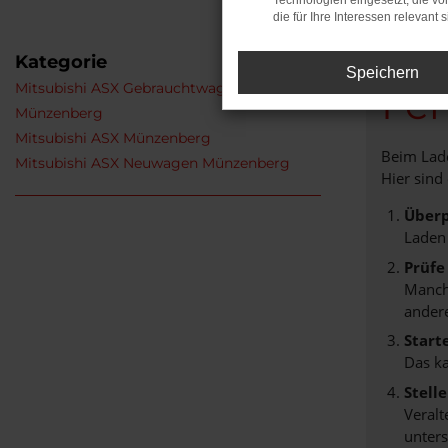
Technologien eingesetzt, die v
die für Ihre Interessen relevant s
Kategorie
Speichern
Mitsubishi ASX Gebrauchtwagen
Feh
Münzenberg
Mitsubishi ASX Münzenberg
Beim Lade
Mitsubishi ASX Neuwagen Münzenberg
Hier sind
Überp
Laden
Prüfe
Manche
andere
Start
Das k
Stell
Veralt
unters