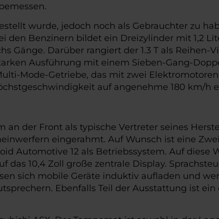
 bemessen.
tellt wurde, jedoch noch als Gebrauchter zu habe
i den Benzinern bildet ein Dreizylinder mit 1,2 Li
hs Gänge. Darüber rangiert der 1.3 T als Reihen-Vi
ngsstarken Ausführung mit einem Sieben-Gang-Dop
Multi-Mode-Getriebe, das mit zwei Elektromotoren
 Höchstgeschwindigkeit auf angenehme 180 km/h ei
 an der Front als typische Vertreter seines Herste
nwerfern eingerahmt. Auf Wunsch ist eine Zweifa
roid Automotive 12 als Betriebssystem. Auf diese W
f das 10,4 Zoll große zentrale Display. Sprachste
assen sich mobile Geräte induktiv aufladen und we
rechern. Ebenfalls Teil der Ausstattung ist ein