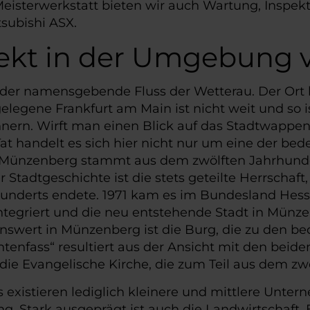
eisterwerkstatt bieten wir auch Wartung, Inspekt
subishi ASX.
irekt in der Umgebung
der namensgebende Fluss der Wetterau. Der Ort 
elegene Frankfurt am Main ist nicht weit und so 
nern. Wirft man einen Blick auf das Stadtwappen,
Tat handelt es sich hier nicht nur um eine der b
g Münzenberg stammt aus dem zwölften Jahrhunde
er Stadtgeschichte ist die stets geteilte Herrscha
nderts endete. 1971 kam es im Bundesland Hesse
egriert und die neu entstehende Stadt in Münz
swert in Münzenberg ist die Burg, die zu den be
ntenfass“ resultiert aus der Ansicht mit den bei
die Evangelische Kirche, die zum Teil aus dem z
s existieren lediglich kleinere und mittlere Unte
. Stark ausgeprägt ist auch die Landwirtschaft.