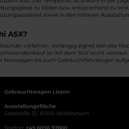
Mitsubishi ASX. Der Tempomat ist sowohl in der L
ettungsgasse zu bilden bzw. entsprechend zu lenke
reuzungsassistent sowie in den höheren Ausstattun
shi ASX?
rounder vorfahren. Vorrangig eignet sich das Mode
Wochenendeinkauf ist mit dem SUV leicht verstaut 
l bei Neuwagen als auch Gebrauchtfahrzeugen aufg
Gebrauchtwagen Lisson
Ausstellungsfläche
Seestraße 32, 61200 Wölfersheim
Telefon:
+49 6036 97660