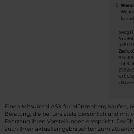
Wende
Wenn d
kannst
ewogI
AiaHR
aXRlP
ZmaWx
Mzc3O
1bb3J
ZSZzb
wsCiA
cHJvZ
Einen Mitsubishi ASX für Münzenberg kaufen, be
Beratung, die bei uns stets persönlich und mit 
Fahrzeug Ihren Vorstellungen entspricht. Darü
auch Ihren aktuellen gebrauchten zum attrakti