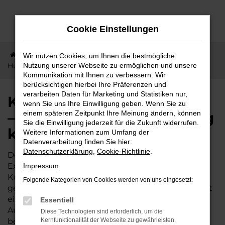
Zum
Hauptinhalt
Cookie Einstellungen
springen
Startseite
Hungen
KGM
Kurze Wege nach
Wir nutzen Cookies, um Ihnen die bestmögliche
Hungen – jetzt KGM Rexton günstig kaufen
Nutzung unserer Webseite zu ermöglichen und unsere
Kommunikation mit Ihnen zu verbessern. Wir
berücksichtigen hierbei Ihre Präferenzen und
verarbeiten Daten für Marketing und Statistiken nur,
Kurze Wege nach Hungen
wenn Sie uns Ihre Einwilligung geben. Wenn Sie zu
– jetzt KGM Rexton günstig
einem späteren Zeitpunkt Ihre Meinung ändern, können
Sie die Einwilligung jederzeit für die Zukunft widerrufen.
kaufen
Weitere Informationen zum Umfang der
Datenverarbeitung finden Sie hier:
Datenschutzerklärung
,
Cookie-Richtlinie
.
Der KGM Rexton wird gleichermaßen von
Expertinnen und Experten wie von unserer
Impressum
Kundschaft aus Hungen und Umgebung
Folgende Kategorien von Cookies werden von uns eingesetzt:
geschätzt. Dieses Fahrzeug ist vielseitig und bietet
ein exzellentes Preis-Leistungs-Verhältnis. Wer im
Essentiell
Autohaus Lisson kauft, darf sich zudem auf einige
Diese Technologien sind erforderlich, um die
besondere Vorteile freuen. Unser Familienbetrieb
Kernfunktionalität der Webseite zu gewährleisten.