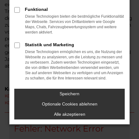
existiert seit 1974, somit sind wir ein
Funktional
Traditionsunternehmen und seit der Gründung in
Diese Technologien bieten die bestmögliche Funktionalität
der Wetterau beheimatet. Aus Hungen ist der Weg
der Webseite. Services von Drittanbietern wie Google
zu uns nicht weit. Bestimmt haben auch Sie schon
Maps, Chats, Fahrzeugbewertungssystem und weitere
von uns gehört – wir laden Sie herzlich ein, uns
werden aktiviert.
persönlich kennen zu lernen. Ihren KGM Rexton
Statistik und Marketing
erhalten Sie auf Wunsch als Neuwagen oder auch
gebraucht. Hinzu kommen Tageszulassungen und
Diese Technologien ermöglichen es uns, die Nutzung der
Webseite zu analysieren, um die Leistung zu messen und
Jahreswagen, die unser breites Sortiment
zu verbessern. Zudem werden Technologien eingesetzt,
abrunden.
die von dritten Werbetreibenden verwendet werden, um
Sie auf anderen Webseiten zu verfolgen und um Anzeigen
zu schalten, die für Ihre Interessen relevant sind.
Kategorie
Speichern
KGM Rexton Hungen
KGM Rexton Neuwagen Hungen
Optionale Cookies ablehnen
Alle akzeptieren
Fehler: Network Error