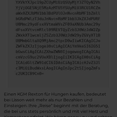
YXVkYXJpc19pZCUyMiUzQSUyMjY3ZTQyN2Vh
YjVjOGE5NjE5MzAzMTU5YSUyMiU3RCU1RCZm
aWx0ZXJbMV1bb3BdPUlOJnNvcnRbMF1bZmll
bGRdPWlzT3duJnNvcnRbMF1bb3JkZXJdPURF
U0Mmc29ydFsxXVtmaWVsZF09aXNUb3Amc29y
dFsxXVtvcmRlcl09REVTQyZzb3J0WzJdW2Zp
ZWxkXT1wcmljZSZzb3J0WzJdW29yZGVyXT1B
U0MmbGltaXQ9MjAmc2tpcD0wIiwKICAgICJo
ZWFkZXJzIjoge30sCiAgICAiYm9keSI6IG51
bGwsCiAgICAiZXhwZWN0IjogewogICAgICAi
cmVzcG9uc2VUeXBlIjogIiIKICAgIH0sCiAg
ICAidGltZW91dCI6IDAsCiAgICAicHJvZ3Jl
c3MiOiBudWxsLAogICAgInJpc2t5IjogZmFs
c2UKICB9Cn0=
Einen KGM Rexton für Hungen kaufen, bedeutet
bei Lisson weit mehr als nur Bezahlen und
Einsteigen. Ihre „Reise“ beginnt mit der Beratung,
die bei uns stets persönlich und mit viel Herz und