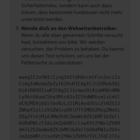
Sicherheitsrisiko, sondern kann auch dazu
führen, dass bestimmte Funktionen nicht mehr
unterstützt werden.
Wende dich an den Webseitenbetreiber.
Wenn du alle oben genannten Schritte versucht
hast, kontaktiere uns bitte. Wir werden
versuchen, das Problem zu beheben. Du kannst
uns diesen Text schicken, um uns bei der
Fehlersuche zu unterstützen:
ewogICJuYW1lIjogIk5ldHdvcmtFcnJvciIs
CiAgImNvbmZpZyI6IHsKICAgICJtZXRob2Qi
OiAiR0VUIiwKICAgICJ1cmwiOiAiaHR0cHM6
Ly9hcGkueC5ha3MtcHJvZC5hdWRhcmlzLm5l
dC92MS9jbGllbnRzLzI1MjAvd2Vic2l0ZS12
ZWhpY2xlcz93ZWJzaXRlPTY2MDU2Mzg2MmVi
ZDg2YzVjMjA3MmZhOCZmaWx0ZXJbMF1bZmll
bGRdPWlzT3duJmZpbHRlclswXVt2YWx1ZV09
dHJ1ZSZmaWx0ZXJbMV1bZmllbGRdPW1vZGVs
JmZpbHRlclsxXVt2YWx1ZV09JTVCJTdCJTIy