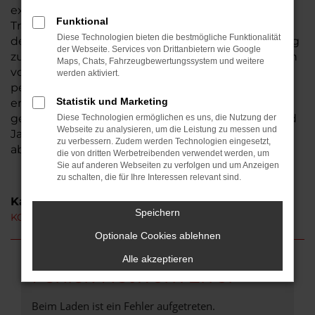
existiert seit 1974, somit sind wir ein
Funktional
Traditionsunternehmen und seit der Gründung in
Diese Technologien bieten die bestmögliche Funktionalität
der Wetterau beheimatet. Aus Hungen ist der Weg
der Webseite. Services von Drittanbietern wie Google
zu uns nicht weit. Bestimmt haben auch Sie schon
Maps, Chats, Fahrzeugbewertungssystem und weitere
von uns gehört – wir laden Sie herzlich ein, uns
werden aktiviert.
persönlich kennen zu lernen. Ihren KGM Musso
Statistik und Marketing
erhalten Sie auf Wunsch als Neuwagen oder auch
gebraucht. Hinzu kommen Tageszulassungen und
Diese Technologien ermöglichen es uns, die Nutzung der
Webseite zu analysieren, um die Leistung zu messen und
Jahreswagen, die unser breites Sortiment
zu verbessern. Zudem werden Technologien eingesetzt,
abrunden.
die von dritten Werbetreibenden verwendet werden, um
Sie auf anderen Webseiten zu verfolgen und um Anzeigen
zu schalten, die für Ihre Interessen relevant sind.
Kategorie
Speichern
KGM Musso Hungen
Optionale Cookies ablehnen
Alle akzeptieren
Fehler: Network Error
Beim Laden ist ein Fehler aufgetreten.