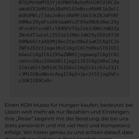
NTQ2MzVmMTQ3YjA2MWU5NyUyMiU3RCU1RCZm
aWx0ZXJbMV1bb3BdPUlOJnNvcnRbMF1bZmll
bGRdPWlzT3duJnNvcnRbMF1bb3JkZXJdPURF
U0Mmc29ydFsxXVtmaWVsZF09aXNUb3Amc29y
dFsxXVtvcmRlcl09REVTQyZzb3J0WzJdW2Zp
ZWxkXT1wcmljZSZzb3J0WzJdW29yZGVyXT1B
U0MmbGltaXQ9MjAmc2tpcD0wIiwKICAgICJo
ZWFkZXJzIjoge30sCiAgICAiYm9keSI6IG51
bGwsCiAgICAiZXhwZWN0IjogewogICAgICAi
cmVzcG9uc2VUeXBlIjogIiIKICAgIH0sCiAg
ICAidGltZW91dCI6IDAsCiAgICAicHJvZ3Jl
c3MiOiBudWxsLAogICAgInJpc2t5IjogZmFs
c2UKICB9Cn0=
Einen KGM Musso für Hungen kaufen, bedeutet bei
Lisson weit mehr als nur Bezahlen und Einsteigen.
Ihre „Reise“ beginnt mit der Beratung, die bei uns
stets persönlich und mit viel Herz und Kompetenz
erfolgt. Wir hören genau zu und achten darauf, dass