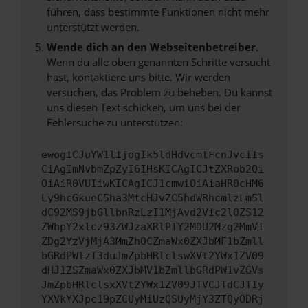
führen, dass bestimmte Funktionen nicht mehr
unterstützt werden.
Wende dich an den Webseitenbetreiber.
Wenn du alle oben genannten Schritte versucht
hast, kontaktiere uns bitte. Wir werden
versuchen, das Problem zu beheben. Du kannst
uns diesen Text schicken, um uns bei der
Fehlersuche zu unterstützen:
ewogICJuYW1lIjogIk5ldHdvcmtFcnJvciIs
CiAgImNvbmZpZyI6IHsKICAgICJtZXRob2Qi
OiAiR0VUIiwKICAgICJ1cmwiOiAiaHR0cHM6
Ly9hcGkueC5ha3MtcHJvZC5hdWRhcmlzLm5l
dC92MS9jbGllbnRzLzI1MjAvd2Vic2l0ZS12
ZWhpY2xlcz93ZWJzaXRlPTY2MDU2Mzg2MmVi
ZDg2YzVjMjA3MmZhOCZmaWx0ZXJbMF1bZmll
bGRdPWlzT3duJmZpbHRlclswXVt2YWx1ZV09
dHJ1ZSZmaWx0ZXJbMV1bZmllbGRdPW1vZGVs
JmZpbHRlclsxXVt2YWx1ZV09JTVCJTdCJTIy
YXVkYXJpc19pZCUyMiUzQSUyMjY3ZTQyODRj