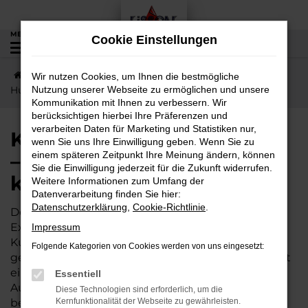
Zum
Hauptinhalt
MENÜ
Cookie Einstellungen
0
springen
Startseite
Hungen
KGM
Kurze Wege nach
Wir nutzen Cookies, um Ihnen die bestmögliche
Hungen – jetzt KGM Musso günstig kaufen
Nutzung unserer Webseite zu ermöglichen und unsere
Kommunikation mit Ihnen zu verbessern. Wir
berücksichtigen hierbei Ihre Präferenzen und
verarbeiten Daten für Marketing und Statistiken nur,
Kurze Wege nach Hungen
wenn Sie uns Ihre Einwilligung geben. Wenn Sie zu
– jetzt KGM Musso günstig
einem späteren Zeitpunkt Ihre Meinung ändern, können
Sie die Einwilligung jederzeit für die Zukunft widerrufen.
kaufen
Weitere Informationen zum Umfang der
Datenverarbeitung finden Sie hier:
Datenschutzerklärung
,
Cookie-Richtlinie
.
Der KGM Musso wird gleichermaßen von
Expertinnen und Experten wie von unserer
Impressum
Kundschaft aus Hungen und Umgebung
Folgende Kategorien von Cookies werden von uns eingesetzt:
geschätzt. Dieses Fahrzeug ist vielseitig und bietet
ein exzellentes Preis-Leistungs-Verhältnis. Wer im
Essentiell
Autohaus Lisson kauft, darf sich zudem auf einige
Diese Technologien sind erforderlich, um die
besondere Vorteile freuen. Unser Familienbetrieb
Kernfunktionalität der Webseite zu gewährleisten.