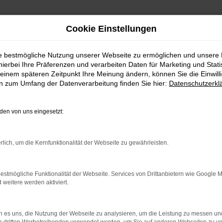
Cookie Einstellungen
ie bestmögliche Nutzung unserer Webseite zu ermöglichen und unsere
hierbei Ihre Präferenzen und verarbeiten Daten für Marketing und Stati
 Nissan X-Trail Gebrauchtwagen für Glauburg finden Sie bei uns
einem späteren Zeitpunkt Ihre Meinung ändern, können Sie die Einwillig
en zum Umfang der Datenverarbeitung finden Sie hier:
Datenschutzerkl
 Gebrauchtwagen für 
en von uns eingesetzt:
rlich, um die Kernfunktionalität der Webseite zu gewährleisten.
s Vertrauenssache. Bei uns erhalten Sie Ihren N
g. Unser Autohaus existiert seit 1974 und ist seit
nem klaren Wertekanon. Wann immer wir Nissan X
estmögliche Funktionalität der Webseite. Services von Drittanbietern wie Google 
eitere werden aktiviert.
edarf aufgefrischt. Wir dokumentieren und beheb
urg und Umgebung unterwegs sind. Hochwertige M
als ältere Gebrauchtwagen rundum attraktiv.
 es uns, die Nutzung der Webseite zu analysieren, um die Leistung zu messen u