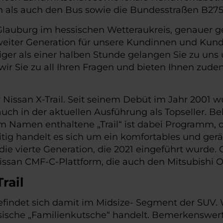
 als auch den Bus sowie die Bundesstraßen B275
lauburg im hessischen Wetteraukreis, genauer ges
iter Generation für unsere Kundinnen und Kunde
ger als einer halben Stunde gelangen Sie zu uns 
wir Sie zu all Ihren Fragen und bieten Ihnen zude
 Nissan X-Trail. Seit seinem Debüt im Jahr 2001 w
uch in der aktuellen Ausführung als Topseller. Be
m Namen enthaltene „Trail“ ist dabei Programm, de
zeitig handelt es sich um ein komfortables und g
 die vierte Generation, die 2021 eingeführt wurde. 
issan CMF-C-Plattform, die auch den Mitsubishi O
rail
 befindet sich damit im Midsize- Segment der SUV.
ssische „Familienkutsche“ handelt. Bemerkenswert