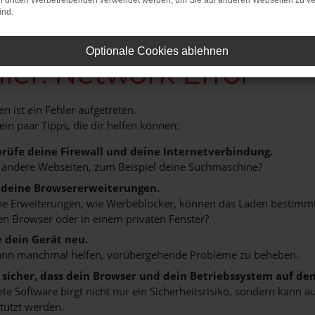
on dritten Werbetreibenden verwendet werden, um Sie auf anderen Webseiten zu ve
ind.
Optionale Cookies ablehnen
ler: Network Error
n ist ein Fehler aufgetreten.
 ein paar Tipps, die dir helfen können:
rüfe deine Firewall und deine Internetverbindung.
 andere Webseiten, zum Beispiel deine Suchmaschine?
 deine Browsererweiterungen.
 Erweiterungen, wie Werbeblocker, können das Laden bestimmter 
n Browser oder in einem privaten Fenster?
e dein Gerät neu.
ann manchmal helfen, vorübergehende Probleme zu beheben.
e sicher, dass dein Browser und dein Betriebssystem auf de
ete Software birgt nicht nur ein Sicherheitsrisiko, sondern kann
tützt werden.