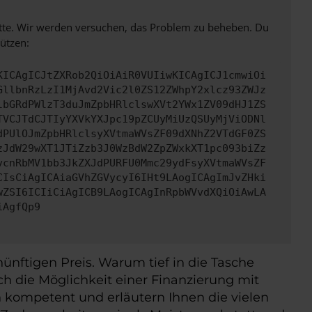
bitte. Wir werden versuchen, das Problem zu beheben. Du
ützen:
KICAgICJtZXRob2QiOiAiR0VUIiwKICAgICJ1cmwiOi
GllbnRzLzI1MjAvd2Vic2l0ZS12ZWhpY2xlcz93ZWJz
lbGRdPWlzT3duJmZpbHRlclswXVt2YWx1ZV09dHJ1ZS
TVCJTdCJTIyYXVkYXJpc19pZCUyMiUzQSUyMjViODNl
dPUlOJmZpbHRlclsyXVtmaWVsZF09dXNhZ2VTdGF0ZS
zJdW29wXT1JTiZzb3J0WzBdW2ZpZWxkXT1pc093biZz
vcnRbMV1bb3JkZXJdPURFU0Mmc29ydFsyXVtmaWVsZF
CIsCiAgICAiaGVhZGVycyI6IHt9LAogICAgImJvZHki
wZSI6ICIiCiAgICB9LAogICAgInRpbWVvdXQiOiAwLA
iAgfQp9
nftigen Preis. Warum tief in die Tasche
ch die Möglichkeit einer Finanzierung mit
 kompetent und erläutern Ihnen die vielen