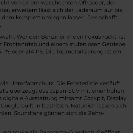
richt von einem waschechten Offroader, der
ter, erweitern lässt sich der Laderaum auf bis
h zudem komplett umlegen lassen. Das schafft
.
wahl. Wer den Benziner in den Fokus rückt, ist
it Frontantrieb und einem stufenlosen Getriebe
PS oder 214 PS. Die Topmotorisierung ist ein
ie Unterfahrschutz. Die Fensterlinie verläuft
nfalls überzeugt das Japan-SUV mit einer hohen
ie digitale Ausstattung mitsamt Cockpit, Display
Google built-in bestritten. Natürlich lassen sich
ehlen. Soundfans gönnen sich die Zehn-
htung sowie ein Panorama-Glasdach. Geöffnet