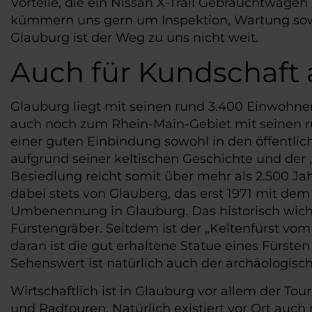
Vorteile, die ein Nissan X-Trail Gebrauchtwage
kümmern uns gern um Inspektion, Wartung sowi
Glauburg ist der Weg zu uns nicht weit.
Auch für Kundschaft 
Glauburg liegt mit seinen rund 3.400 Einwohne
auch noch zum Rhein-Main-Gebiet mit seinen ru
einer guten Einbindung sowohl in den öffentli
aufgrund seiner keltischen Geschichte und der
Besiedlung reicht somit über mehr als 2.500 Jah
dabei stets von Glauberg, das erst 1971 mit d
Umbenennung in Glauburg. Das historisch wichti
Fürstengräber. Seitdem ist der „Keltenfürst vo
daran ist die gut erhaltene Statue eines Fürst
Sehenswert ist natürlich auch der archäologisc
Wirtschaftlich ist in Glauburg vor allem der 
und Radtouren. Natürlich existiert vor Ort auc