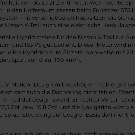
freiheit von bis zu 21 Zentimeter. Wer möchte, sp
t. In den Kofferraum passen beim Fünfsitzer 575 Li
d“ System mit verschiebbaren Rücksitzen, die sic
der Nissan X-Trail auch eine elektrische Heckklappe
elle Hybrid stehen für den Nissan X-Trail zur Aus
raum und 163 PS gut bedient. Dieser Motor wird m
riellen Hybriden zum Einsatz, wahlweise mit 204 
 den Spurt von 0 auf 100 km/h.
he V-Motion- Design mit wuchtigem Kühlergrill sow
rlich darf auch die Dachreling nicht fehlen. Ebe
nen red dot design award. Ein echter Vorteil ist d
3 Zoll bzw. 10,8 Zoll und die Navigation wird via 
 Sprachsteuerung auf Google- Basis darf nicht f
ehört eine induktive Ladeschale, Ambientebeleuc