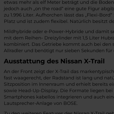
etwas mehr als elf Meter beträgt und die Boden
jedoch auch „on the road“ eine gute Figur abgib
zu 1.996 Liter. Aufhorchen lässt das „Flexi-Bor
Platz und ist zudem flexibel. Natürlich besitzt 
Mildhybride oder e-Power-Hybride und damit seri
mit dem Reihen- Dreizylinder mit 1,5 Liter Hub
kombiniert. Das Getriebe kommt auch bei den se
Allradler und benötigt nur sieben Sekunden für
Ausstattung des Nissan X-Trail
An der Front zeigt der X-Trail das markentypisc
fast waagerecht, der Radstand ist lang und natü
Sitzposition im Innenraum und erhielt bereits ei
sowie Head-Up-Display. Die Formate liegen bei 12,
Smartphones kabellos integrieren und auch eine
Lautsprecher-Anlage von BOSE.
Zu den weiteren Features des Nissan X-Trail g