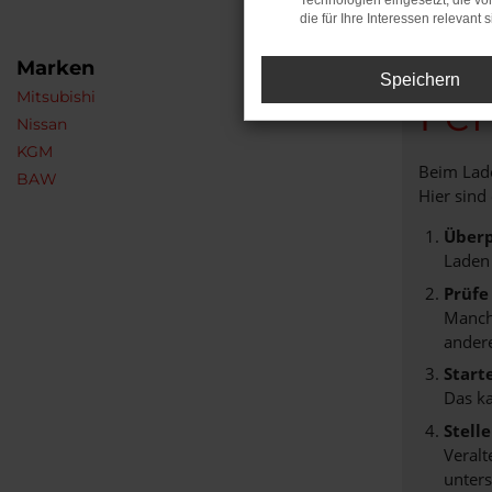
Technologien eingesetzt, die v
die für Ihre Interessen relevant s
Marken
Speichern
Mitsubishi
Feh
Nissan
KGM
Beim Lade
BAW
Hier sind
Überp
Laden
Prüfe
Manche
andere
Start
Das k
Stell
Veralt
unters