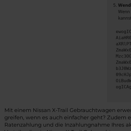
Wende
Wenn d
kannst
ewogI
AiaHR
aXRlP
ZmaWx
Mzc3O
ZmaWx
b3J0W
09cHJ
OiBud
ogICA
Mit einem Nissan X-Trail Gebrauchtwagen erwerb
greifen, wenn es auch einfacher geht? Zudem er
Ratenzahlung und die Inzahlungnahme Ihres akt