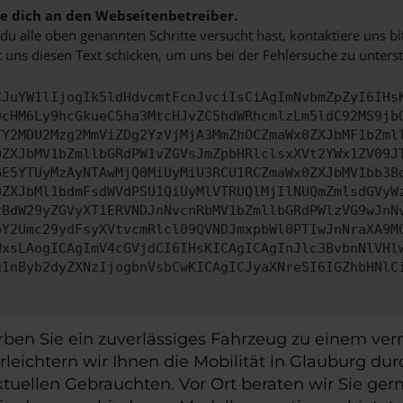
 dich an den Webseitenbetreiber.
u alle oben genannten Schritte versucht hast, kontaktiere uns 
 uns diesen Text schicken, um uns bei der Fehlersuche zu unterst
CJuYW1lIjogIk5ldHdvcmtFcnJvciIsCiAgImNvbmZpZyI6IHs
0cHM6Ly9hcGkueC5ha3MtcHJvZC5hdWRhcmlzLm5ldC92MS9jb
TY2MDU2Mzg2MmViZDg2YzVjMjA3MmZhOCZmaWx0ZXJbMF1bZml
0ZXJbMV1bZmllbGRdPW1vZGVsJmZpbHRlclsxXVt2YWx1ZV09J
GE5YTUyMzAyNTAwMjQ0MiUyMiU3RCU1RCZmaWx0ZXJbMV1bb3B
0ZXJbMl1bdmFsdWVdPSU1QiUyMlVTRUQlMjIlNUQmZmlsdGVyW
zBdW29yZGVyXT1ERVNDJnNvcnRbMV1bZmllbGRdPWlzVG9wJnN
pY2Umc29ydFsyXVtvcmRlcl09QVNDJmxpbWl0PTIwJnNraXA9M
WxsLAogICAgImV4cGVjdCI6IHsKICAgICAgInJlc3BvbnNlVHl
gInByb2dyZXNzIjogbnVsbCwKICAgICJyaXNreSI6IGZhbHNlC
en Sie ein zuverlässiges Fahrzeug zu einem vernü
leichtern wir Ihnen die Mobilität in Glauburg dur
uellen Gebrauchten. Vor Ort beraten wir Sie gern