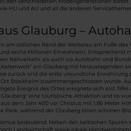
n in den verschiedenen Modellgenerationen bietet
e HU und AU und all die anderen Servicethemen
aus Glauburg – Autoha
rn am östlichen Rand der Wetterau am Fuße des V
nd sechs Millionen Einwohnern. Entsprechend mi
chen Nahverkehr als auch via Autobahn und Bunde
 „Keltenwelt“ am Glauberg mit herausragenden ar
re zurück und die erste urkundliche Erwähnung da
em Ort Stockheim zusammengeschlossen wurde. Aus 
gste Ereignis des Ortes ereignete sich erst 1994
m Glauberg“ eine touristische Attraktion und es w
en aus dem Jahr 400 vor Christus mit 1,86 Meter
he Park, während der Glauberg einen schönen Blic
Tourismus bedeutend. Neben den keltischen Spuren
h noch Landwirtschaft sowie lokale Handwerksbet