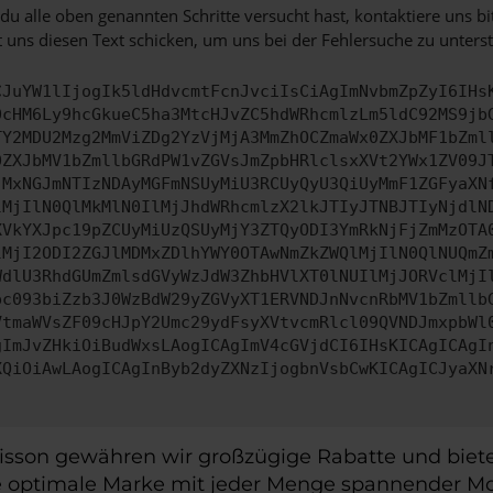
u alle oben genannten Schritte versucht hast, kontaktiere uns 
 uns diesen Text schicken, um uns bei der Fehlersuche zu unterst
CJuYW1lIjogIk5ldHdvcmtFcnJvciIsCiAgImNvbmZpZyI6IHs
0cHM6Ly9hcGkueC5ha3MtcHJvZC5hdWRhcmlzLm5ldC92MS9jb
TY2MDU2Mzg2MmViZDg2YzVjMjA3MmZhOCZmaWx0ZXJbMF1bZml
0ZXJbMV1bZmllbGRdPW1vZGVsJmZpbHRlclsxXVt2YWx1ZV09J
jMxNGJmNTIzNDAyMGFmNSUyMiU3RCUyQyU3QiUyMmF1ZGFyaXN
lMjIlN0QlMkMlN0IlMjJhdWRhcmlzX2lkJTIyJTNBJTIyNjdlN
XVkYXJpc19pZCUyMiUzQSUyMjY3ZTQyODI3YmRkNjFjZmMzOTA
lMjI2ODI2ZGJlMDMxZDlhYWY0OTAwNmZkZWQlMjIlN0QlNUQmZ
WdlU3RhdGUmZmlsdGVyWzJdW3ZhbHVlXT0lNUIlMjJORVclMjI
pc093biZzb3J0WzBdW29yZGVyXT1ERVNDJnNvcnRbMV1bZmllb
VtmaWVsZF09cHJpY2Umc29ydFsyXVtvcmRlcl09QVNDJmxpbWl
gImJvZHkiOiBudWxsLAogICAgImV4cGVjdCI6IHsKICAgICAgI
XQiOiAwLAogICAgInByb2dyZXNzIjogbnVsbCwKICAgICJyaXN
Lisson gewähren wir großzügige Rabatte und bie
e optimale Marke mit jeder Menge spannender Mod