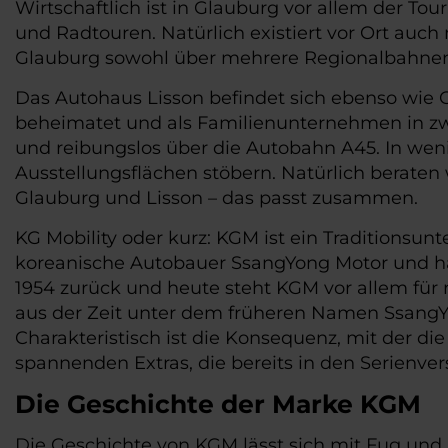
Wirtschaftlich ist in Glauburg vor allem der 
und Radtouren. Natürlich existiert vor Ort auc
Glauburg sowohl über mehrere Regionalbahnen
Das Autohaus Lisson befindet sich ebenso wie G
beheimatet und als Familienunternehmen in zwe
und reibungslos über die Autobahn A45. In weni
Ausstellungsflächen stöbern. Natürlich beraten 
Glauburg und Lisson – das passt zusammen.
KG Mobility oder kurz: KGM ist ein Traditions
koreanische Autobauer SsangYong Motor und hatt
1954 zurück und heute steht KGM vor allem für r
aus der Zeit unter dem früheren Namen SsangYo
Charakteristisch ist die Konsequenz, mit der die
spannenden Extras, die bereits in den Serienvers
Die Geschichte der Marke KGM
Die Geschichte von KGM lässt sich mit Fug und R