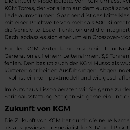
Die aktuelle Modellpalette von KGM umfasst ve
KGM Torres, der vor allem auf dem europäischen 
Laderaumvolumen. Spannend ist das Mittelklasse
mit einer Reichweite von mehr als 500 Kilomet
die Vehicle-to-Load- Funktion und die integrie
Dach, sodass es sich eher um ein Crossover-Mod
Für den KGM Rexton können sich nicht nur Nost
Generation auf einem Leiterrahmen. 3,5 Tonnen 
fehlen. Den besitzt auch der KGM Musso als wuc
kürzeren der beiden Ausführungen. Abgerundet
Tivoli ist ein Kompaktmodell und wie geschaffen
Im Autohaus Lisson beraten wir Sie gerne zu de
Serienausstattung. Steigen Sie gerne ein und erl
Zukunft von KGM
Die Zukunft von KGM hat durch die neue Namen
als ausgewiesener Spezialist für SUV und Pick