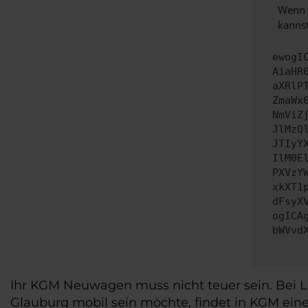
Wenn d
kannst
ewogI
AiaHR
aXRlP
ZmaWx
NmViZ
JlMzQ
JTIyY
IlM0E
PXVzY
xkXT1
dFsyX
ogICA
bWVvd
Ihr KGM Neuwagen muss nicht teuer sein. Bei 
Glauburg mobil sein möchte, findet in KGM ein