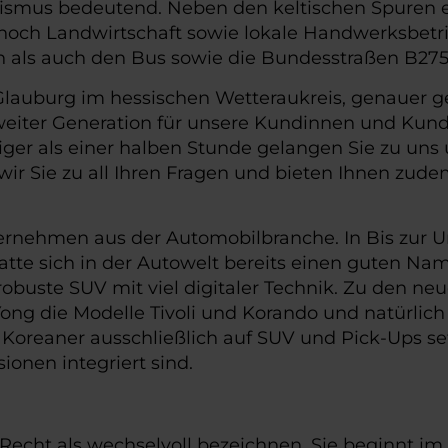
Tourismus bedeutend. Neben den keltischen Spuren
h noch Landwirtschaft sowie lokale Handwerksbet
 als auch den Bus sowie die Bundesstraßen B275
lauburg im hessischen Wetteraukreis, genauer ges
iter Generation für unsere Kundinnen und Kunde
ger als einer halben Stunde gelangen Sie zu uns 
wir Sie zu all Ihren Fragen und bieten Ihnen zude
unternehmen aus der Automobilbranche. In Bis zu
e sich in der Autowelt bereits einen guten Namen 
obuste SUV mit viel digitaler Technik. Zu den neu
ng die Modelle Tivoli und Korando und natürlich
 Koreaner ausschließlich auf SUV und Pick-Ups setz
ionen integriert sind.
echt als wechselvoll bezeichnen. Sie beginnt im 