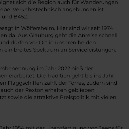
 eignet sich die Region auch für Wanderungen
riebe. Verkehrstechnisch angebunden ist
 und B452.
agt in Wölfersheim. Hier sind wir seit 1974
n da. Aus Glauburg geht die Anreise schnell
und dürfen vor Ort in unseren beiden
m ein breites Spektrum an Serviceleistungen.
r Umbenennung im Jahr 2022 hieß der
erarbeitet. Die Tradition geht bis ins Jahr
en Flaggschiffen zählt der Torres, zudem sind
 auch der Rexton erhalten geblieben.
t sowie die attraktive Preispolitik mit vielen
Jahr 1954 mit der Lizenzfertigung von Jeeps für