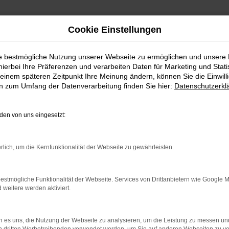
Cookie Einstellungen
ie bestmögliche Nutzung unserer Webseite zu ermöglichen und unsere
hierbei Ihre Präferenzen und verarbeiten Daten für Marketing und Stati
t für Glauburg und Umgebung geeignet
einem späteren Zeitpunkt Ihre Meinung ändern, können Sie die Einwillig
en zum Umfang der Datenverarbeitung finden Sie hier:
Datenschutzerkl
fekt für Glauburg 
en von uns eingesetzt:
rlich, um die Kernfunktionalität der Webseite zu gewährleisten.
ondern ein echtes Topmodell. Für Glauburg und U
maßen für den ländlichen Bereich wie den Stadtve
4 und ist seit dieser Zeit fest in der Wetterau un
estmögliche Funktionalität der Webseite. Services von Drittanbietern wie Google 
eitere werden aktiviert.
f sich auf einen exzellenten Service und viel Zeit
erläutern Ihnen gerne, warum das so ist. Kommen
 es uns, die Nutzung der Webseite zu analysieren, um die Leistung zu messen u