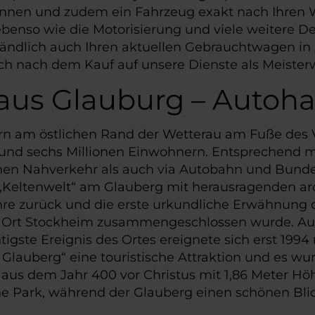
können und zudem ein Fahrzeug exakt nach Ihren 
enso wie die Motorisierung und viele weitere Deta
tändlich auch Ihren aktuellen Gebrauchtwagen in 
nach dem Kauf auf unsere Dienste als Meisterw
aus Glauburg – Autoha
rn am östlichen Rand der Wetterau am Fuße des V
nd sechs Millionen Einwohnern. Entsprechend mi
chen Nahverkehr als auch via Autobahn und Bunde
 „Keltenwelt“ am Glauberg mit herausragenden ar
re zurück und die erste urkundliche Erwähnung da
em Ort Stockheim zusammengeschlossen wurde. Aus 
gste Ereignis des Ortes ereignete sich erst 1994
m Glauberg“ eine touristische Attraktion und es w
en aus dem Jahr 400 vor Christus mit 1,86 Meter
he Park, während der Glauberg einen schönen Blic