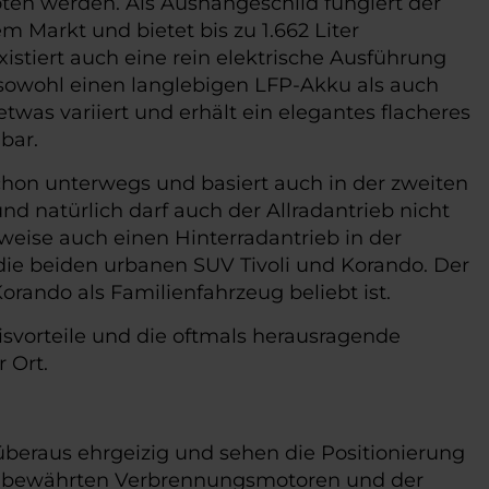
ten werden. Als Aushängeschild fungiert der
m Markt und bietet bis zu 1.662 Liter
stiert auch eine rein elektrische Ausführung
sowohl einen langlebigen LFP-Akku als auch
was variiert und erhält ein elegantes flacheres
bar.
chon unterwegs und basiert auch in der zweiten
d natürlich darf auch der Allradantrieb nicht
weise auch einen Hinterradantrieb in der
ie beiden urbanen SUV Tivoli und Korando. Der
orando als Familienfahrzeug beliebt ist.
isvorteile und die oftmals herausragende
 Ort.
beraus ehrgeizig und sehen die Positionierung
 an bewährten Verbrennungsmotoren und der