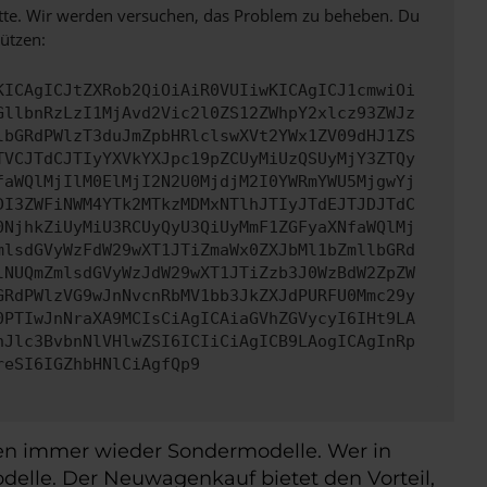
bitte. Wir werden versuchen, das Problem zu beheben. Du
ützen:
KICAgICJtZXRob2QiOiAiR0VUIiwKICAgICJ1cmwiOi
GllbnRzLzI1MjAvd2Vic2l0ZS12ZWhpY2xlcz93ZWJz
lbGRdPWlzT3duJmZpbHRlclswXVt2YWx1ZV09dHJ1ZS
TVCJTdCJTIyYXVkYXJpc19pZCUyMiUzQSUyMjY3ZTQy
faWQlMjIlM0ElMjI2N2U0MjdjM2I0YWRmYWU5MjgwYj
DI3ZWFiNWM4YTk2MTkzMDMxNTlhJTIyJTdEJTJDJTdC
0NjhkZiUyMiU3RCUyQyU3QiUyMmF1ZGFyaXNfaWQlMj
mlsdGVyWzFdW29wXT1JTiZmaWx0ZXJbMl1bZmllbGRd
lNUQmZmlsdGVyWzJdW29wXT1JTiZzb3J0WzBdW2ZpZW
GRdPWlzVG9wJnNvcnRbMV1bb3JkZXJdPURFU0Mmc29y
0PTIwJnNraXA9MCIsCiAgICAiaGVhZGVycyI6IHt9LA
nJlc3BvbnNlVHlwZSI6ICIiCiAgICB9LAogICAgInRp
reSI6IGZhbHNlCiAgfQp9
ten immer wieder Sondermodelle. Wer in
elle. Der Neuwagenkauf bietet den Vorteil,