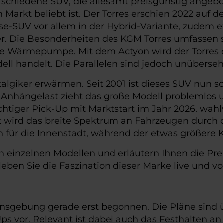
rschiedene SUV, die allesamt preisgünstig angebo
Markt beliebt ist. Der Torres erschien 2022 auf de
-SUV vor allem in der Hybrid-Variante, zudem exi
er. Die Besonderheiten des KGM Torres umfassen 
rte Wärmepumpe. Mit dem Actyon wird der Torres et
ell handelt. Die Parallelen sind jedoch unüberseh
algiker erwärmen. Seit 2001 ist dieses SUV nun s
Anhängelast zieht das große Modell problemlos un
htiger Pick-Up mit Marktstart im Jahr 2026, wahl
 wird das breite Spektrum an Fahrzeugen durch d
 für die Innenstadt, während der etwas größere K
n einzelnen Modellen und erläutern Ihnen die Pre
eben Sie die Faszination dieser Marke live und vor
sgebung gerade erst begonnen. Die Pläne sind ü
-Ups vor. Relevant ist dabei auch das Festhalten