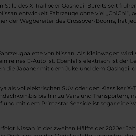
 Stile des X-Trail oder Qashqai. Bereits seit frü
issan entwickelt Fahrzeuge ohne viel „ChiChi“, pe
einer der Wegbereiter des Crossover-Booms, hat j
ie Fahrzeugpalette von Nissan. Als Kleinwagen wird
in reines E-Auto ist. Ebenfalls elektrisch ist der
gen die Japaner mit dem Juke und dem Qashqai, die
ya als vollelektrischen SUV oder den Klassiker X-T
hdachkombis bis hin zu Vans und Transportern, na
mpf und mit dem Primastar Seaside ist sogar eine 
rfolgt Nissan in der zweiten Hälfte der 2020er Ja
die Reduzierung der Modellpalette zugunsten der