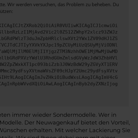
bitte. Wir werden versuchen, das Problem zu beheben. Du
ützen:
KICAgICJtZXRob2QiOiAiR0VUIiwKICAgICJ1cmwiOi
GllbnRzLzI1MjAvd2Vic2l0ZS12ZWhpY2xlcz93ZWJz
lbGRdPWlzT3duJmZpbHRlclswXVt2YWx1ZV09dHJ1ZS
TVCJTdCJTIyYXVkYXJpc19pZCUyMiUzQSUyMjViODNl
faWQlMjIlM0ElMjI1YjgzZTM3NzhhOWE1MjMwMjUwMD
mllbGRdPXVzYWdlU3RhdGUmZmlsdGVyWzJdW3ZhbHVl
dW2ZpZWxkXT1pc093biZzb3J0WzBdW29yZGVyXT1ERV
0Mmc29ydFsyXVtmaWVsZF09cHJpY2Umc29ydFsyXVtv
6IHt9LAogICAgImJvZHkiOiBudWxsLAogICAgImV4cG
CAgInRpbWVvdXQiOiAwLAogICAgInByb2dyZXNzIjog
ieten immer wieder Sondermodelle. Wer in
Modelle. Der Neuwagenkauf bietet den Vorteil,
Wünschen erhalten. Mit welcher Lackierung Sie
ils. Wir sind Ihnen dabei gern mit einer