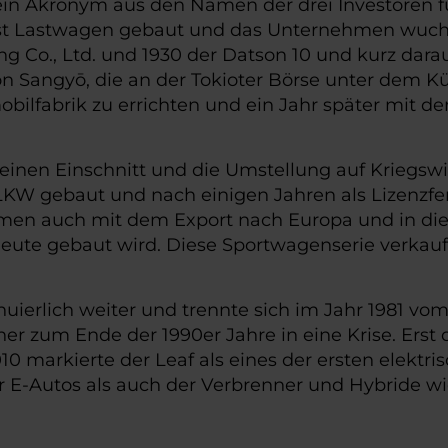
ein Akronym aus den Namen der drei Investoren f
st Lastwagen gebaut und das Unternehmen wuchs 
o., Ltd. und 1930 der Datson 10 und kurz darauf
n Sangyō, die an der Tokioter Börse unter dem Kü
bilfabrik zu errichten und ein Jahr später mit d
inen Einschnitt und die Umstellung auf Kriegswirt
W gebaut und nach einigen Jahren als Lizenzferti
men auch mit dem Export nach Europa und in die
eute gebaut wird. Diese Sportwagenserie verkauft
erlich weiter und trennte sich im Jahr 1981 vom 
er zum Ende der 1990er Jahre in eine Krise. Erst d
 markierte der Leaf als eines der ersten elektris
r E-Autos als auch der Verbrenner und Hybride wie