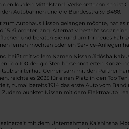
den lokalen Mittelstand. Verkehrstechnisch ist 
den Autobahnen und die Bundesstraße B488.
um Autohaus Lisson gelangen möchte, hat es nic
 15 Kilometer lang. Alternativ besteht sogar ein
flächen und beraten Sie rund um Ihr neues Fahrz
nnen lernen möchten oder ein Service-Anliegen h
 und heißt mit vollem Namen Nissan Jidōsha Kabus
den Top 100 der größten börsennotierten Konzerne
 Mitsubishi teilhat. Gemeinsam mit den Partner ha
n, reichte es 2025 für einen Platz in den Top Ten
t, zumal bereits 1914 das erste Auto vom Band ro
. Zudem punktet Nissan mit dem Elektroauto Leaf,
, seinerzeit mit dem Unternehmen Kaishinsha Mot