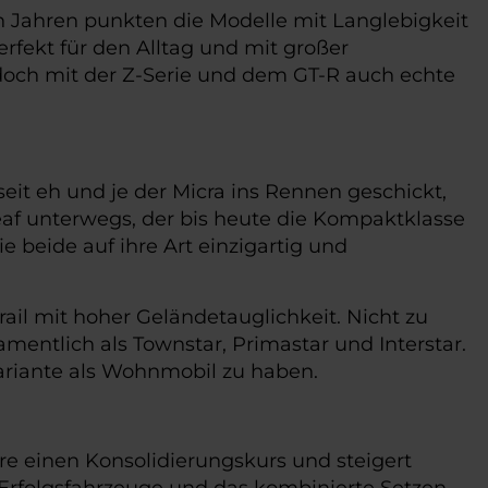
hen Jahren punkten die Modelle mit Langlebigkeit
rfekt für den Alltag und mit großer
edoch mit der Z-Serie und dem GT-R auch echte
 seit eh und je der Micra ins Rennen geschickt,
 Leaf unterwegs, der bis heute die Kompaktklasse
 beide auf ihre Art einzigartig und
rail mit hoher Geländetauglichkeit. Nicht zu
mentlich als Townstar, Primastar und Interstar.
Variante als Wohnmobil zu haben.
hre einen Konsolidierungskurs und steigert
 Erfolgsfahrzeuge und das kombinierte Setzen