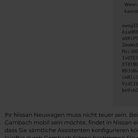
Wenn d
kannst
ewogI
AiaHR
aXRlP
ZmaWx
Mzc3O
IxOTE
XT0lN
NDJnN
cmRlc
VjdCI
bnVsb
Ihr Nissan Neuwagen muss nicht teuer sein. Be
Gambach mobil sein möchte, findet in Nissan e
dass Sie sämtliche Assistenten konfigurieren 
künftig durch Gambach fahren bestimmen Sie ebe