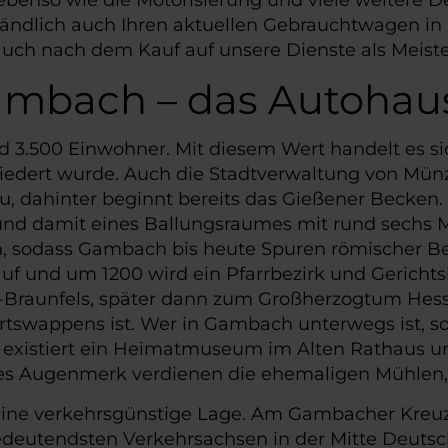
tändlich auch Ihren aktuellen Gebrauchtwagen in 
ch nach dem Kauf auf unsere Dienste als Meiste
ambach – das Autohaus
.500 Einwohner. Mit diesem Wert handelt es sich
liedert wurde. Auch die Stadtverwaltung von Mün
, dahinter beginnt bereits das Gießener Becken. 
 und damit eines Ballungsraumes mit rund sechs 
n, sodass Gambach bis heute Spuren römischer Be
uf und um 1200 wird ein Pfarrbezirk und Gericht
raunfels, später dann zum Großherzogtum Hessen
Ortswappens ist. Wer in Gambach unterwegs ist, 
existiert ein Heimatmuseum im Alten Rathaus un
eres Augenmerk verdienen die ehemaligen Mühlen,
seine verkehrsgünstige Lage. Am Gambacher Kreuz
edeutendsten Verkehrsachsen in der Mitte Deuts