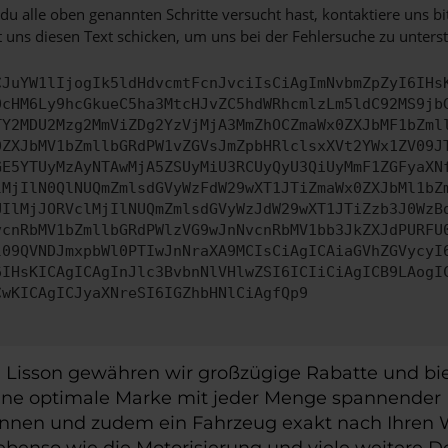
u alle oben genannten Schritte versucht hast, kontaktiere uns 
 uns diesen Text schicken, um uns bei der Fehlersuche zu unterst
CJuYW1lIjogIk5ldHdvcmtFcnJvciIsCiAgImNvbmZpZyI6IHs
0cHM6Ly9hcGkueC5ha3MtcHJvZC5hdWRhcmlzLm5ldC92MS9jb
TY2MDU2Mzg2MmViZDg2YzVjMjA3MmZhOCZmaWx0ZXJbMF1bZml
0ZXJbMV1bZmllbGRdPW1vZGVsJmZpbHRlclsxXVt2YWx1ZV09J
GE5YTUyMzAyNTAwMjA5ZSUyMiU3RCUyQyU3QiUyMmF1ZGFyaXN
lMjIlN0QlNUQmZmlsdGVyWzFdW29wXT1JTiZmaWx0ZXJbMl1bZ
UIlMjJORVclMjIlNUQmZmlsdGVyWzJdW29wXT1JTiZzb3J0WzB
vcnRbMV1bZmllbGRdPWlzVG9wJnNvcnRbMV1bb3JkZXJdPURFU
l09QVNDJmxpbWl0PTIwJnNraXA9MCIsCiAgICAiaGVhZGVycyI
6IHsKICAgICAgInJlc3BvbnNlVHlwZSI6ICIiCiAgICB9LAogI
CwKICAgICJyaXNreSI6IGZhbHNlCiAgfQp9
i Lisson gewähren wir großzügige Rabatte und b
ine optimale Marke mit jeder Menge spannender 
können und zudem ein Fahrzeug exakt nach Ihren 
nso wie die Motorisierung und viele weitere Deta