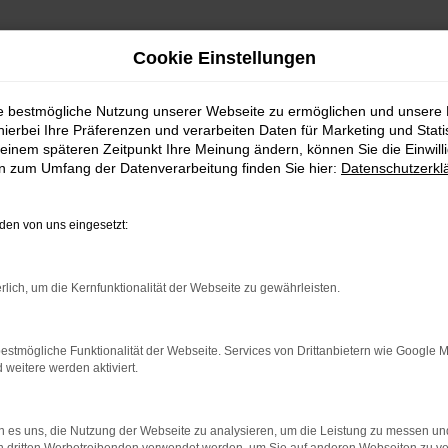
Cookie Einstellungen
ie bestmögliche Nutzung unserer Webseite zu ermöglichen und unsere
hierbei Ihre Präferenzen und verarbeiten Daten für Marketing und Stati
erfekt für Gambach und Umgebung geeignet
einem späteren Zeitpunkt Ihre Meinung ändern, können Sie die Einwillig
en zum Umfang der Datenverarbeitung finden Sie hier:
Datenschutzerkl
perfekt für Gambac
en von uns eingesetzt:
rlich, um die Kernfunktionalität der Webseite zu gewährleisten.
, sondern ein echtes Topmodell. Für Gambach und
maßen für den ländlichen Bereich wie den Stadtve
4 und ist seit dieser Zeit fest in der Wetterau un
estmögliche Funktionalität der Webseite. Services von Drittanbietern wie Google 
eitere werden aktiviert.
f sich auf einen exzellenten Service und viel Zeit
nd erläutern Ihnen gerne, warum das so ist. Komm
 es uns, die Nutzung der Webseite zu analysieren, um die Leistung zu messen u