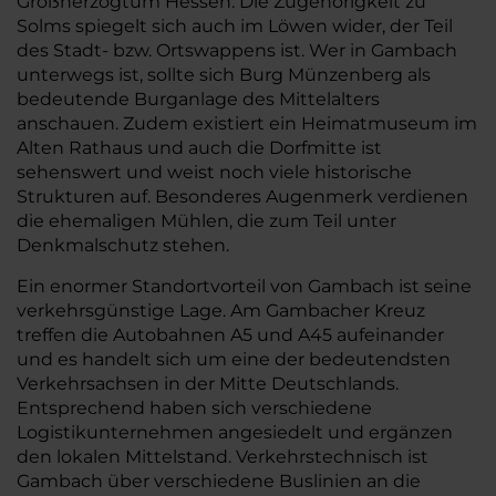
Großherzogtum Hessen. Die Zugehörigkeit zu
Solms spiegelt sich auch im Löwen wider, der Teil
des Stadt- bzw. Ortswappens ist. Wer in Gambach
unterwegs ist, sollte sich Burg Münzenberg als
bedeutende Burganlage des Mittelalters
anschauen. Zudem existiert ein Heimatmuseum im
Alten Rathaus und auch die Dorfmitte ist
sehenswert und weist noch viele historische
Strukturen auf. Besonderes Augenmerk verdienen
die ehemaligen Mühlen, die zum Teil unter
Denkmalschutz stehen.
Ein enormer Standortvorteil von Gambach ist seine
verkehrsgünstige Lage. Am Gambacher Kreuz
treffen die Autobahnen A5 und A45 aufeinander
und es handelt sich um eine der bedeutendsten
Verkehrsachsen in der Mitte Deutschlands.
Entsprechend haben sich verschiedene
Logistikunternehmen angesiedelt und ergänzen
den lokalen Mittelstand. Verkehrstechnisch ist
Gambach über verschiedene Buslinien an die