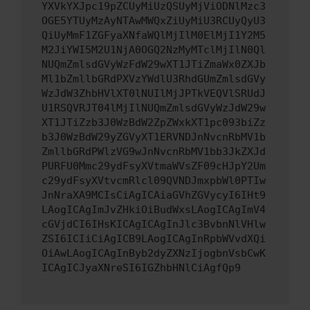
YXVkYXJpc19pZCUyMiUzQSUyMjViODNlMzc3
OGE5YTUyMzAyNTAwMWQxZiUyMiU3RCUyQyU3
QiUyMmF1ZGFyaXNfaWQlMjIlM0ElMjI1Y2M5
M2JiYWI5M2U1NjA0OGQ2NzMyMTclMjIlN0Ql
NUQmZmlsdGVyWzFdW29wXT1JTiZmaWx0ZXJb
Ml1bZmllbGRdPXVzYWdlU3RhdGUmZmlsdGVy
WzJdW3ZhbHVlXT0lNUIlMjJPTkVEQVlSRUdJ
U1RSQVRJT04lMjIlNUQmZmlsdGVyWzJdW29w
XT1JTiZzb3J0WzBdW2ZpZWxkXT1pc093biZz
b3J0WzBdW29yZGVyXT1ERVNDJnNvcnRbMV1b
ZmllbGRdPWlzVG9wJnNvcnRbMV1bb3JkZXJd
PURFU0Mmc29ydFsyXVtmaWVsZF09cHJpY2Um
c29ydFsyXVtvcmRlcl09QVNDJmxpbWl0PTIw
JnNraXA9MCIsCiAgICAiaGVhZGVycyI6IHt9
LAogICAgImJvZHkiOiBudWxsLAogICAgImV4
cGVjdCI6IHsKICAgICAgInJlc3BvbnNlVHlw
ZSI6ICIiCiAgICB9LAogICAgInRpbWVvdXQi
OiAwLAogICAgInByb2dyZXNzIjogbnVsbCwK
ICAgICJyaXNreSI6IGZhbHNlCiAgfQp9