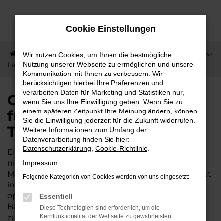
Zum
Hauptinhalt
Cookie Einstellungen
springen
Startseite
Gambach
Mitsubishi
Optimale Preis-
Wir nutzen Cookies, um Ihnen die bestmögliche
Leistung für Gambach - Mitsubishi Tageszulassung
Nutzung unserer Webseite zu ermöglichen und unsere
Kommunikation mit Ihnen zu verbessern. Wir
berücksichtigen hierbei Ihre Präferenzen und
verarbeiten Daten für Marketing und Statistiken nur,
Optimale Preis-Leistung
wenn Sie uns Ihre Einwilligung geben. Wenn Sie zu
für Gambach - Mitsubishi
einem späteren Zeitpunkt Ihre Meinung ändern, können
Sie die Einwilligung jederzeit für die Zukunft widerrufen.
Tageszulassung
Weitere Informationen zum Umfang der
Datenverarbeitung finden Sie hier:
Datenschutzerklärung
,
Cookie-Richtlinie
.
Ein Autokauf muss nicht teuer sein – selbst dann
nicht, wenn es sich um einen Neuwagen handelt.
Impressum
Mit der Mitsubishi Tageszulassung sparen Sie meist
Folgende Kategorien von Cookies werden von uns eingesetzt:
im zweistelligen prozentualen Bereich und
optimieren Ihre Mobilität in Gambach. Die
Essentiell
Besonderheit liegt darin, dass hier ein Neuwagen
Diese Technologien sind erforderlich, um die
zum Preis eines Gebrauchten auf die Straßen von
Kernfunktionalität der Webseite zu gewährleisten.