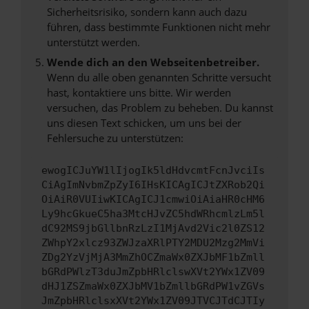
Sicherheitsrisiko, sondern kann auch dazu
führen, dass bestimmte Funktionen nicht mehr
unterstützt werden.
Wende dich an den Webseitenbetreiber.
Wenn du alle oben genannten Schritte versucht
hast, kontaktiere uns bitte. Wir werden
versuchen, das Problem zu beheben. Du kannst
uns diesen Text schicken, um uns bei der
Fehlersuche zu unterstützen:
ewogICJuYW1lIjogIk5ldHdvcmtFcnJvciIs
CiAgImNvbmZpZyI6IHsKICAgICJtZXRob2Qi
OiAiR0VUIiwKICAgICJ1cmwiOiAiaHR0cHM6
Ly9hcGkueC5ha3MtcHJvZC5hdWRhcmlzLm5l
dC92MS9jbGllbnRzLzI1MjAvd2Vic2l0ZS12
ZWhpY2xlcz93ZWJzaXRlPTY2MDU2Mzg2MmVi
ZDg2YzVjMjA3MmZhOCZmaWx0ZXJbMF1bZmll
bGRdPWlzT3duJmZpbHRlclswXVt2YWx1ZV09
dHJ1ZSZmaWx0ZXJbMV1bZmllbGRdPW1vZGVs
JmZpbHRlclsxXVt2YWx1ZV09JTVCJTdCJTIy