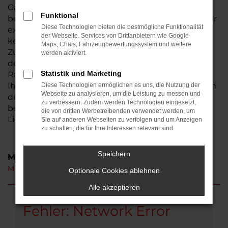
Gambach und Umgebung gelangt. Wie der Name
Funktional
bereits sagt, wird die Mitsubishi Tageszulassung für
Diese Technologien bieten die bestmögliche Funktionalität
exakt einen Tag zugelassen und in der Regel
der Webseite. Services von Drittanbietern wie Google
keinen einzigen Kilometer gefahren. Durch die
Maps, Chats, Fahrzeugbewertungssystem und weitere
Zulassung entfällt die Preisbindung gegenüber
werden aktiviert.
dem Hersteller und es lassen sich erstklassige
Statistik und Marketing
Rabatte gewährten. Hinzu kommt, dass Sie mit
Ihrer Mitsubishi Tageszulassung direkt in Gambach
Diese Technologien ermöglichen es uns, die Nutzung der
Webseite zu analysieren, um die Leistung zu messen und
durchstarten können, denn die Fahrzeuge sind
zu verbessern. Zudem werden Technologien eingesetzt,
bereits konfiguriert und gelangen mit kürzesten
die von dritten Werbetreibenden verwendet werden, um
Lieferzeiten zu Ihnen.
Sie auf anderen Webseiten zu verfolgen und um Anzeigen
zu schalten, die für Ihre Interessen relevant sind.
Speichern
Modelle
Mitsubishi Eclipse Cross Tageszulassung Gambach
Optionale Cookies ablehnen
Alle akzeptieren
Fehler: Network Error