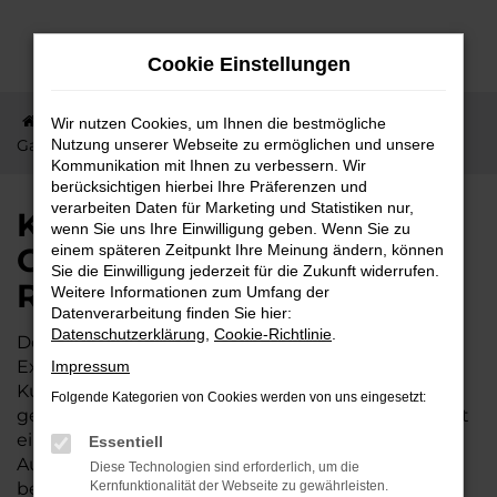
Zum
Hauptinhalt
Cookie Einstellungen
springen
Startseite
Gambach
KGM
Kurze Wege nach
Wir nutzen Cookies, um Ihnen die bestmögliche
Gambach – jetzt KGM Rexton günstig kaufen
Nutzung unserer Webseite zu ermöglichen und unsere
Kommunikation mit Ihnen zu verbessern. Wir
berücksichtigen hierbei Ihre Präferenzen und
verarbeiten Daten für Marketing und Statistiken nur,
Kurze Wege nach
wenn Sie uns Ihre Einwilligung geben. Wenn Sie zu
Gambach – jetzt KGM
einem späteren Zeitpunkt Ihre Meinung ändern, können
Sie die Einwilligung jederzeit für die Zukunft widerrufen.
Rexton günstig kaufen
Weitere Informationen zum Umfang der
Datenverarbeitung finden Sie hier:
Datenschutzerklärung
,
Cookie-Richtlinie
.
Der KGM Rexton wird gleichermaßen von
Expertinnen und Experten wie von unserer
Impressum
Kundschaft aus Gambach und Umgebung
Folgende Kategorien von Cookies werden von uns eingesetzt:
geschätzt. Dieses Fahrzeug ist vielseitig und bietet
ein exzellentes Preis-Leistungs-Verhältnis. Wer im
Essentiell
Autohaus Lisson kauft, darf sich zudem auf einige
Diese Technologien sind erforderlich, um die
besondere Vorteile freuen. Unser Familienbetrieb
Kernfunktionalität der Webseite zu gewährleisten.