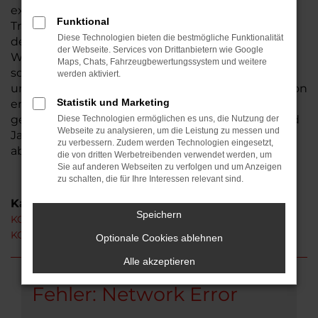
existiert seit 1974, somit sind wir ein
Funktional
Traditionsunternehmen und seit der Gründung in
Diese Technologien bieten die bestmögliche Funktionalität
der Wetterau beheimatet. Aus Gambach ist der
der Webseite. Services von Drittanbietern wie Google
Weg zu uns nicht weit. Bestimmt haben auch Sie
Maps, Chats, Fahrzeugbewertungssystem und weitere
schon von uns gehört – wir laden Sie herzlich ein,
werden aktiviert.
uns persönlich kennen zu lernen. Ihren KGM Rexton
Statistik und Marketing
erhalten Sie auf Wunsch als Neuwagen oder auch
gebraucht. Hinzu kommen Tageszulassungen und
Diese Technologien ermöglichen es uns, die Nutzung der
Webseite zu analysieren, um die Leistung zu messen und
Jahreswagen, die unser breites Sortiment
zu verbessern. Zudem werden Technologien eingesetzt,
abrunden.
die von dritten Werbetreibenden verwendet werden, um
Sie auf anderen Webseiten zu verfolgen und um Anzeigen
zu schalten, die für Ihre Interessen relevant sind.
Kategorie
Speichern
KGM Rexton Gambach
KGM Rexton Neuwagen Gambach
Optionale Cookies ablehnen
Alle akzeptieren
Fehler: Network Error