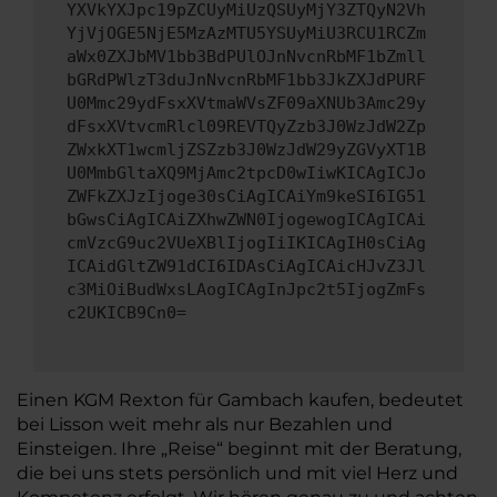
YXVkYXJpc19pZCUyMiUzQSUyMjY3ZTQyN2Vh
YjVjOGE5NjE5MzAzMTU5YSUyMiU3RCU1RCZm
aWx0ZXJbMV1bb3BdPUlOJnNvcnRbMF1bZmll
bGRdPWlzT3duJnNvcnRbMF1bb3JkZXJdPURF
U0Mmc29ydFsxXVtmaWVsZF09aXNUb3Amc29y
dFsxXVtvcmRlcl09REVTQyZzb3J0WzJdW2Zp
ZWxkXT1wcmljZSZzb3J0WzJdW29yZGVyXT1B
U0MmbGltaXQ9MjAmc2tpcD0wIiwKICAgICJo
ZWFkZXJzIjoge30sCiAgICAiYm9keSI6IG51
bGwsCiAgICAiZXhwZWN0IjogewogICAgICAi
cmVzcG9uc2VUeXBlIjogIiIKICAgIH0sCiAg
ICAidGltZW91dCI6IDAsCiAgICAicHJvZ3Jl
c3MiOiBudWxsLAogICAgInJpc2t5IjogZmFs
c2UKICB9Cn0=
Einen KGM Rexton für Gambach kaufen, bedeutet
bei Lisson weit mehr als nur Bezahlen und
Einsteigen. Ihre „Reise“ beginnt mit der Beratung,
die bei uns stets persönlich und mit viel Herz und