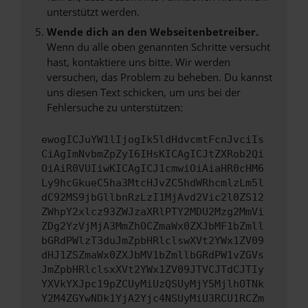
unterstützt werden.
Wende dich an den Webseitenbetreiber.
Wenn du alle oben genannten Schritte versucht
hast, kontaktiere uns bitte. Wir werden
versuchen, das Problem zu beheben. Du kannst
uns diesen Text schicken, um uns bei der
Fehlersuche zu unterstützen:
ewogICJuYW1lIjogIk5ldHdvcmtFcnJvciIs
CiAgImNvbmZpZyI6IHsKICAgICJtZXRob2Qi
OiAiR0VUIiwKICAgICJ1cmwiOiAiaHR0cHM6
Ly9hcGkueC5ha3MtcHJvZC5hdWRhcmlzLm5l
dC92MS9jbGllbnRzLzI1MjAvd2Vic2l0ZS12
ZWhpY2xlcz93ZWJzaXRlPTY2MDU2Mzg2MmVi
ZDg2YzVjMjA3MmZhOCZmaWx0ZXJbMF1bZmll
bGRdPWlzT3duJmZpbHRlclswXVt2YWx1ZV09
dHJ1ZSZmaWx0ZXJbMV1bZmllbGRdPW1vZGVs
JmZpbHRlclsxXVt2YWx1ZV09JTVCJTdCJTIy
YXVkYXJpc19pZCUyMiUzQSUyMjY5MjlhOTNk
Y2M4ZGYwNDk1YjA2Yjc4NSUyMiU3RCU1RCZm