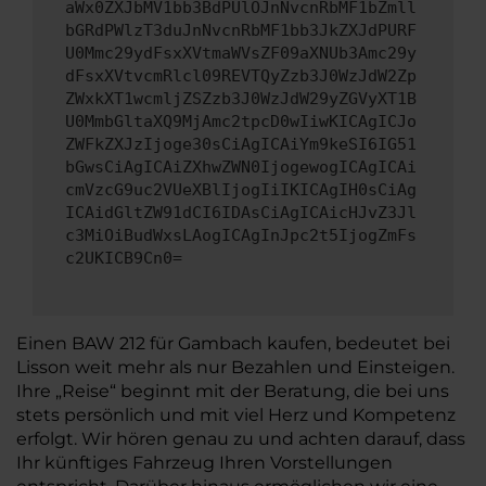
aWx0ZXJbMV1bb3BdPUlOJnNvcnRbMF1bZmll
bGRdPWlzT3duJnNvcnRbMF1bb3JkZXJdPURF
U0Mmc29ydFsxXVtmaWVsZF09aXNUb3Amc29y
dFsxXVtvcmRlcl09REVTQyZzb3J0WzJdW2Zp
ZWxkXT1wcmljZSZzb3J0WzJdW29yZGVyXT1B
U0MmbGltaXQ9MjAmc2tpcD0wIiwKICAgICJo
ZWFkZXJzIjoge30sCiAgICAiYm9keSI6IG51
bGwsCiAgICAiZXhwZWN0IjogewogICAgICAi
cmVzcG9uc2VUeXBlIjogIiIKICAgIH0sCiAg
ICAidGltZW91dCI6IDAsCiAgICAicHJvZ3Jl
c3MiOiBudWxsLAogICAgInJpc2t5IjogZmFs
c2UKICB9Cn0=
Einen BAW 212 für Gambach kaufen, bedeutet bei
Lisson weit mehr als nur Bezahlen und Einsteigen.
Ihre „Reise“ beginnt mit der Beratung, die bei uns
stets persönlich und mit viel Herz und Kompetenz
erfolgt. Wir hören genau zu und achten darauf, dass
Ihr künftiges Fahrzeug Ihren Vorstellungen