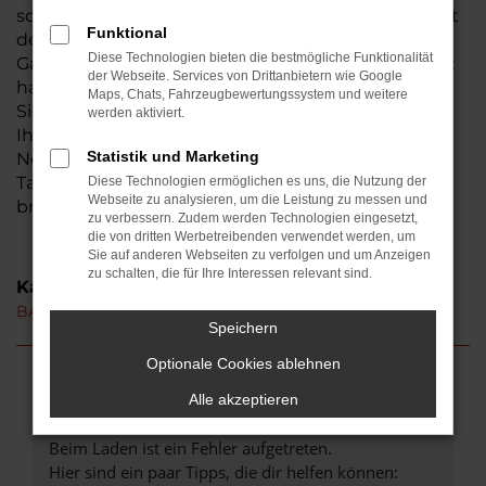
somit sind wir ein Traditionsunternehmen und seit
Funktional
der Gründung in der Wetterau beheimatet. Aus
Diese Technologien bieten die bestmögliche Funktionalität
Gambach ist der Weg zu uns nicht weit. Bestimmt
der Webseite. Services von Drittanbietern wie Google
haben auch Sie schon von uns gehört – wir laden
Maps, Chats, Fahrzeugbewertungssystem und weitere
Sie herzlich ein, uns persönlich kennen zu lernen.
werden aktiviert.
Ihren BAW 212 erhalten Sie auf Wunsch als
Statistik und Marketing
Neuwagen oder auch gebraucht. Hinzu kommen
Tageszulassungen und Jahreswagen, die unser
Diese Technologien ermöglichen es uns, die Nutzung der
Webseite zu analysieren, um die Leistung zu messen und
breites Sortiment abrunden.
zu verbessern. Zudem werden Technologien eingesetzt,
die von dritten Werbetreibenden verwendet werden, um
Sie auf anderen Webseiten zu verfolgen und um Anzeigen
zu schalten, die für Ihre Interessen relevant sind.
Kategorie
BAW 212 Neuwagen Gambach
Speichern
Optionale Cookies ablehnen
Fehler: Network Error
Alle akzeptieren
Beim Laden ist ein Fehler aufgetreten.
Hier sind ein paar Tipps, die dir helfen können: