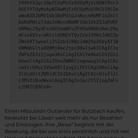
YXVkYXJpc19pZCUyMiUzQSUyMjViODNlMzc3
OGE5YTUyMzAyNTAwMjEzOCUyMiU3RCU1RCZm
aWx0ZXJbMV1bb3BdPUlOJnNvcnRbMF1bZmll
bGRdPWlzT3duJnNvcnRbMF1bb3JkZXJdPURF
U0Mmc29ydFsxXVtmaWVsZF09aXNUb3Amc29y
dFsxXVtvcmRlcl09REVTQyZzb3J0WzJdW2Zp
ZWxkXT1wcmljZSZzb3J0WzJdW29yZGVyXT1B
U0MmbGltaXQ9MjAmc2tpcD0wIiwKICAgICJo
ZWFkZXJzIjoge30sCiAgICAiYm9keSI6IG51
bGwsCiAgICAiZXhwZWN0IjogewogICAgICAi
cmVzcG9uc2VUeXBlIjogIiIKICAgIH0sCiAg
ICAidGltZW91dCI6IDAsCiAgICAicHJvZ3Jl
c3MiOiBudWxsLAogICAgInJpc2t5IjogZmFs
c2UKICB9Cn0=
Einen Mitsubishi Outlander für Butzbach kaufen,
bedeutet bei Lisson weit mehr als nur Bezahlen
und Einsteigen. Ihre „Reise“ beginnt mit der
Beratung, die bei uns stets persönlich und mit viel