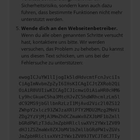
Sicherheitsrisiko, sondern kann auch dazu
führen, dass bestimmte Funktionen nicht mehr
unterstützt werden.
Wende dich an den Webseitenbetreiber.
Wenn du alle oben genannten Schritte versucht
hast, kontaktiere uns bitte. Wir werden
versuchen, das Problem zu beheben. Du kannst
uns diesen Text schicken, um uns bei der
Fehlersuche zu unterstützen:
ewogICJuYW1lIjogIk5ldHdvcmtFcnJvciIs
CiAgImNvbmZpZyI6IHsKICAgICJtZXRob2Qi
OiAiR0VUIiwKICAgICJ1cmwiOiAiaHR0cHM6
Ly9hcGkueC5ha3MtcHJvZC5hdWRhcmlzLm5l
dC92MS9jbGllbnRzLzI1MjAvd2Vic2l0ZS12
ZWhpY2xlcz93ZWJzaXRlPTY2MDU2Mzg2MmVi
ZDg2YzVjMjA3MmZhOCZmaWx0ZXJbMF1bZmll
bGRdPWlzT3duJmZpbHRlclswXVt2YWx1ZV09
dHJ1ZSZmaWx0ZXJbMV1bZmllbGRdPW1vZGVs
JmZpbHRlclsxXVt2YWx1ZV09JTVCJTdCJTIy