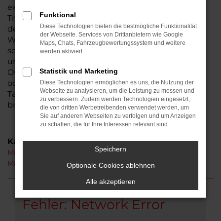
existiert seit 1974, somit sind wir ein
Funktional
Traditionsunternehmen und seit der Gründung in
Diese Technologien bieten die bestmögliche Funktionalität
der Wetterau beheimatet. Aus Butzbach ist der
der Webseite. Services von Drittanbietern wie Google
Weg zu uns nicht weit. Bestimmt haben auch Sie
Maps, Chats, Fahrzeugbewertungssystem und weitere
schon von uns gehört – wir laden Sie herzlich ein,
werden aktiviert.
uns persönlich kennen zu lernen. Ihren Mitsubishi
Statistik und Marketing
Outlander erhalten Sie auf Wunsch als Neuwagen
oder auch gebraucht. Hinzu kommen
Diese Technologien ermöglichen es uns, die Nutzung der
Webseite zu analysieren, um die Leistung zu messen und
Tageszulassungen und Jahreswagen, die unser
zu verbessern. Zudem werden Technologien eingesetzt,
breites Sortiment abrunden.
die von dritten Werbetreibenden verwendet werden, um
Sie auf anderen Webseiten zu verfolgen und um Anzeigen
zu schalten, die für Ihre Interessen relevant sind.
Kategorie
Speichern
Mitsubishi Outlander Neuwagen Butzbach
Mitsubishi Outlander Butzbach
Optionale Cookies ablehnen
Alle akzeptieren
Fehler: Network Error