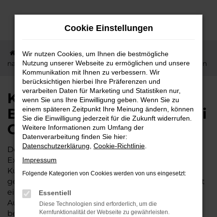
Zum
Hauptinhalt
Cookie Einstellungen
springen
Startseite
Butzbach
Mitsubishi
Kurze Wege
Wir nutzen Cookies, um Ihnen die bestmögliche
nach Butzbach – jetzt Mitsubishi Outlander günstig kaufen
Nutzung unserer Webseite zu ermöglichen und unsere
Kommunikation mit Ihnen zu verbessern. Wir
berücksichtigen hierbei Ihre Präferenzen und
verarbeiten Daten für Marketing und Statistiken nur,
Kurze Wege nach
wenn Sie uns Ihre Einwilligung geben. Wenn Sie zu
Butzbach – jetzt Mitsubishi
einem späteren Zeitpunkt Ihre Meinung ändern, können
Sie die Einwilligung jederzeit für die Zukunft widerrufen.
Outlander günstig kaufen
Weitere Informationen zum Umfang der
Datenverarbeitung finden Sie hier:
Datenschutzerklärung
,
Cookie-Richtlinie
.
Der Mitsubishi Outlander wird gleichermaßen von
Expertinnen und Experten wie von unserer
Impressum
Kundschaft aus Butzbach und Umgebung
Folgende Kategorien von Cookies werden von uns eingesetzt:
geschätzt. Dieses Fahrzeug ist vielseitig und bietet
ein exzellentes Preis-Leistungs-Verhältnis. Wer im
Essentiell
Autohaus Lisson kauft, darf sich zudem auf einige
Diese Technologien sind erforderlich, um die
besondere Vorteile freuen. Unser Familienbetrieb
Kernfunktionalität der Webseite zu gewährleisten.