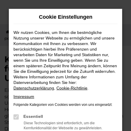
Zum
Hauptinhalt
Cookie Einstellungen
springen
Startseite
Butzbach
KGM
KGM Neuwagen –
Wir nutzen Cookies, um Ihnen die bestmögliche
perfekt für Butzbach und Umgebung geeignet
Nutzung unserer Webseite zu ermöglichen und unsere
Kommunikation mit Ihnen zu verbessern. Wir
berücksichtigen hierbei Ihre Präferenzen und
verarbeiten Daten für Marketing und Statistiken nur,
KGM Neuwagen – perfekt
wenn Sie uns Ihre Einwilligung geben. Wenn Sie zu
für Butzbach und
einem späteren Zeitpunkt Ihre Meinung ändern, können
Sie die Einwilligung jederzeit für die Zukunft widerrufen.
Umgebung geeignet
Weitere Informationen zum Umfang der
Datenverarbeitung finden Sie hier:
Datenschutzerklärung
,
Cookie-Richtlinie
.
Ein KGM Neuwagen ist nicht irgendein Auto,
sondern ein echtes Topmodell. Für Butzbach und
Impressum
Umgebung eignen sich die Fahrzeuge dieses
Folgende Kategorien von Cookies werden von uns eingesetzt:
Herstellers geradezu optimal und sind
gleichermaßen für den ländlichen Bereich wie den
Essentiell
Stadtverkehr, für die Langstrecke wie kurze
Diese Technologien sind erforderlich, um die
Distanzen geeignet. Das Autohaus Lisson existiert
Kernfunktionalität der Webseite zu gewährleisten.