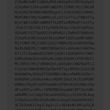
ZjMxNGJmNTIzNDAyMGFmNSUyMiU3RCUyQyU3
QiUyMmF1ZGFyaXNfaWQlMjIlM0ElMjI2N2U0
MjdjM2I0YWRmYWU5MjgwYjJlMzQlMjIlN0Ql
MkMlN0IlMjJhdWRhcmlzX2lkJTIyJTNBJTIy
NjdlNDI3ZWFiNWM4YTk2MTkzMDMxNTlhJTIy
JTdEJTJDJTdCJTIyYXVkYXJpc19pZCUyMiUz
QSUyMjY3ZTQyODI3YmRkNjFjZmMzOTA0Njhk
ZiUyMiU3RCUyQyU3QiUyMmF1ZGFyaXNfaWQl
MjIlM0ElMjI2ODI2ZGJlMDMxZDlhYWY0OTAw
NmZkZWQlMjIlN0QlNUQmZmlsdGVyWzFdW29w
XT1JTiZmaWx0ZXJbMl1bZmllbGRdPXVzYWdl
U3RhdGUmZmlsdGVyWzJdW3ZhbHVlXT0lNUIl
MjJORVclMjIlNUQmZmlsdGVyWzJdW29wXT1J
TiZzb3J0WzBdW2ZpZWxkXT1pc093biZzb3J0
WzBdW29yZGVyXT1ERVNDJnNvcnRbMV1bZmll
bGRdPWlzVG9wJnNvcnRbMV1bb3JkZXJdPURF
U0Mmc29ydFsyXVtmaWVsZF09cHJpY2Umc29y
dFsyXVtvcmRlcl09QVNDJmxpbWl0PTIwJnNr
aXA9MCIsCiAgICAiaGVhZGVycyI6IHt9LAog
ICAgImJvZHkiOiBudWxsLAogICAgImV4cGVj
dCI6IHsKICAgICAgInJlc3BvbnNlVHlwZSI6