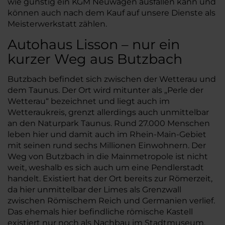
wie günstig ein KGM Neuwagen ausfallen kann und
können auch nach dem Kauf auf unsere Dienste als
Meisterwerkstatt zählen.
Autohaus Lisson – nur ein
kurzer Weg aus Butzbach
Butzbach befindet sich zwischen der Wetterau und
dem Taunus. Der Ort wird mitunter als „Perle der
Wetterau“ bezeichnet und liegt auch im
Wetteraukreis, grenzt allerdings auch unmittelbar
an den Naturpark Taunus. Rund 27.000 Menschen
leben hier und damit auch im Rhein-Main-Gebiet
mit seinen rund sechs Millionen Einwohnern. Der
Weg von Butzbach in die Mainmetropole ist nicht
weit, weshalb es sich auch um eine Pendlerstadt
handelt. Existiert hat der Ort bereits zur Römerzeit,
da hier unmittelbar der Limes als Grenzwall
zwischen Römischem Reich und Germanien verlief.
Das ehemals hier befindliche römische Kastell
existiert nur noch als Nachbau im Stadtmuseum,