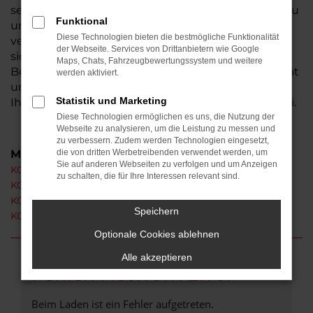
seit 1974 und ist seit dieser Zeit fest in der Wetterau
Funktional
und der Region nördlich von Frankfurt am Main
Diese Technologien bieten die bestmögliche Funktionalität
verwurzelt. Wer aus Butzbach zu uns gelangt, darf
der Webseite. Services von Drittanbietern wie Google
sich auf einen exzellenten Service und viel Zeit für
Maps, Chats, Fahrzeugbewertungssystem und weitere
Beratung freuen. Natürlich sind wir von der Qualität
werden aktiviert.
unserer KGM Neuwagen begeistert und erläutern
Statistik und Marketing
Ihnen gerne, warum das so ist. Kommen Sie vorbei.
Diese Technologien ermöglichen es uns, die Nutzung der
Webseite zu analysieren, um die Leistung zu messen und
zu verbessern. Zudem werden Technologien eingesetzt,
Modelle
die von dritten Werbetreibenden verwendet werden, um
Sie auf anderen Webseiten zu verfolgen und um Anzeigen
KGM Actyon Neuwagen Butzbach
zu schalten, die für Ihre Interessen relevant sind.
KGM Korando Neuwagen Butzbach
KGM Rexton Neuwagen Butzbach
Speichern
KGM Torres Neuwagen Butzbach
Optionale Cookies ablehnen
Alle akzeptieren
Fehler: Network Error
Beim Laden ist ein Fehler aufgetreten.