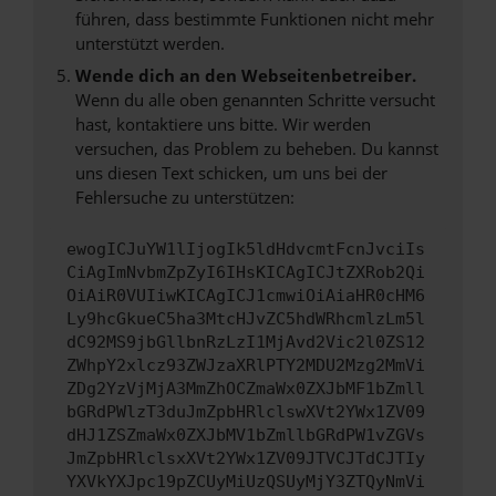
führen, dass bestimmte Funktionen nicht mehr
unterstützt werden.
Wende dich an den Webseitenbetreiber.
Wenn du alle oben genannten Schritte versucht
hast, kontaktiere uns bitte. Wir werden
versuchen, das Problem zu beheben. Du kannst
uns diesen Text schicken, um uns bei der
Fehlersuche zu unterstützen:
ewogICJuYW1lIjogIk5ldHdvcmtFcnJvciIs
CiAgImNvbmZpZyI6IHsKICAgICJtZXRob2Qi
OiAiR0VUIiwKICAgICJ1cmwiOiAiaHR0cHM6
Ly9hcGkueC5ha3MtcHJvZC5hdWRhcmlzLm5l
dC92MS9jbGllbnRzLzI1MjAvd2Vic2l0ZS12
ZWhpY2xlcz93ZWJzaXRlPTY2MDU2Mzg2MmVi
ZDg2YzVjMjA3MmZhOCZmaWx0ZXJbMF1bZmll
bGRdPWlzT3duJmZpbHRlclswXVt2YWx1ZV09
dHJ1ZSZmaWx0ZXJbMV1bZmllbGRdPW1vZGVs
JmZpbHRlclsxXVt2YWx1ZV09JTVCJTdCJTIy
YXVkYXJpc19pZCUyMiUzQSUyMjY3ZTQyNmVi