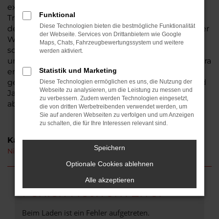
existiert seit 1974, somit sind wir ein
Funktional
Traditionsunternehmen und seit der Gründung in
Diese Technologien bieten die bestmögliche Funktionalität
der Wetterau beheimatet. Aus Bad Nauheim ist der
der Webseite. Services von Drittanbietern wie Google
Weg zu uns nicht weit. Bestimmt haben auch Sie
Maps, Chats, Fahrzeugbewertungssystem und weitere
schon von uns gehört – wir laden Sie herzlich ein,
werden aktiviert.
uns persönlich kennen zu lernen. Ihren Nissan Micra
Statistik und Marketing
erhalten Sie auf Wunsch als Neuwagen oder auch
gebraucht. Hinzu kommen Tageszulassungen und
Diese Technologien ermöglichen es uns, die Nutzung der
Webseite zu analysieren, um die Leistung zu messen und
Jahreswagen, die unser breites Sortiment
zu verbessern. Zudem werden Technologien eingesetzt,
abrunden.
die von dritten Werbetreibenden verwendet werden, um
Sie auf anderen Webseiten zu verfolgen und um Anzeigen
zu schalten, die für Ihre Interessen relevant sind.
Kategorie
Speichern
Nissan Micra Neuwagen Bad Nauheim
Optionale Cookies ablehnen
Alle akzeptieren
Fehler: Network Error
Beim Laden ist ein Fehler aufgetreten.