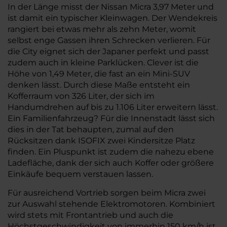
In der Länge misst der Nissan Micra 3,97 Meter und
ist damit ein typischer Kleinwagen. Der Wendekreis
rangiert bei etwas mehr als zehn Meter, womit
selbst enge Gassen ihren Schrecken verlieren. Für
die City eignet sich der Japaner perfekt und passt
zudem auch in kleine Parklücken. Clever ist die
Höhe von 1,49 Meter, die fast an ein Mini-SUV
denken lässt. Durch diese Maße entsteht ein
Kofferraum von 326 Liter, der sich im
Handumdrehen auf bis zu 1.106 Liter erweitern lässt.
Ein Familienfahrzeug? Für die Innenstadt lässt sich
dies in der Tat behaupten, zumal auf den
Rücksitzen dank ISOFIX zwei Kindersitze Platz
finden. Ein Pluspunkt ist zudem die nahezu ebene
Ladefläche, dank der sich auch Koffer oder größere
Einkäufe bequem verstauen lassen.
Für ausreichend Vortrieb sorgen beim Micra zwei
zur Auswahl stehende Elektromotoren. Kombiniert
wird stets mit Frontantrieb und auch die
Höchstgeschwindigkeit von immerhin 150 km/h ist