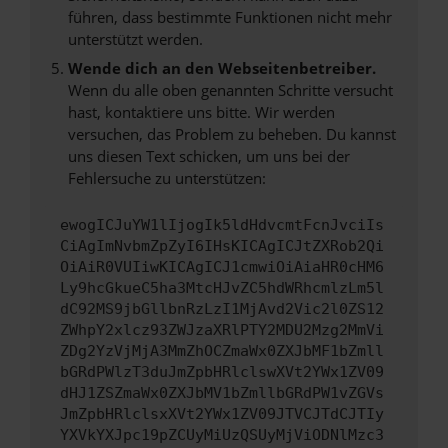
führen, dass bestimmte Funktionen nicht mehr
unterstützt werden.
Wende dich an den Webseitenbetreiber.
Wenn du alle oben genannten Schritte versucht
hast, kontaktiere uns bitte. Wir werden
versuchen, das Problem zu beheben. Du kannst
uns diesen Text schicken, um uns bei der
Fehlersuche zu unterstützen:
ewogICJuYW1lIjogIk5ldHdvcmtFcnJvciIs
CiAgImNvbmZpZyI6IHsKICAgICJtZXRob2Qi
OiAiR0VUIiwKICAgICJ1cmwiOiAiaHR0cHM6
Ly9hcGkueC5ha3MtcHJvZC5hdWRhcmlzLm5l
dC92MS9jbGllbnRzLzI1MjAvd2Vic2l0ZS12
ZWhpY2xlcz93ZWJzaXRlPTY2MDU2Mzg2MmVi
ZDg2YzVjMjA3MmZhOCZmaWx0ZXJbMF1bZmll
bGRdPWlzT3duJmZpbHRlclswXVt2YWx1ZV09
dHJ1ZSZmaWx0ZXJbMV1bZmllbGRdPW1vZGVs
JmZpbHRlclsxXVt2YWx1ZV09JTVCJTdCJTIy
YXVkYXJpc19pZCUyMiUzQSUyMjViODNlMzc3