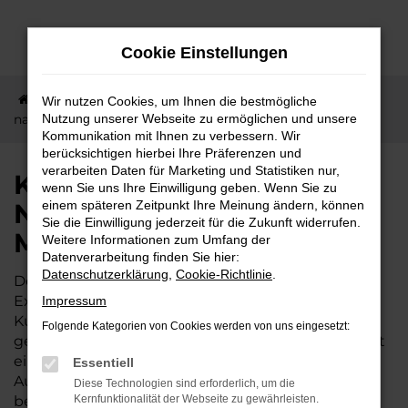
Zum
Hauptinhalt
Cookie Einstellungen
springen
Startseite
Bad Nauheim
Nissan
Kurze Wege
Wir nutzen Cookies, um Ihnen die bestmögliche
nach Bad Nauheim – jetzt Nissan Micra günstig kaufen
Nutzung unserer Webseite zu ermöglichen und unsere
Kommunikation mit Ihnen zu verbessern. Wir
berücksichtigen hierbei Ihre Präferenzen und
verarbeiten Daten für Marketing und Statistiken nur,
Kurze Wege nach Bad
wenn Sie uns Ihre Einwilligung geben. Wenn Sie zu
Nauheim – jetzt Nissan
einem späteren Zeitpunkt Ihre Meinung ändern, können
Sie die Einwilligung jederzeit für die Zukunft widerrufen.
Micra günstig kaufen
Weitere Informationen zum Umfang der
Datenverarbeitung finden Sie hier:
Datenschutzerklärung
,
Cookie-Richtlinie
.
Der Nissan Micra wird gleichermaßen von
Expertinnen und Experten wie von unserer
Impressum
Kundschaft aus Bad Nauheim und Umgebung
Folgende Kategorien von Cookies werden von uns eingesetzt:
geschätzt. Dieses Fahrzeug ist vielseitig und bietet
ein exzellentes Preis-Leistungs-Verhältnis. Wer im
Essentiell
Autohaus Lisson kauft, darf sich zudem auf einige
Diese Technologien sind erforderlich, um die
besondere Vorteile freuen. Unser Familienbetrieb
Kernfunktionalität der Webseite zu gewährleisten.