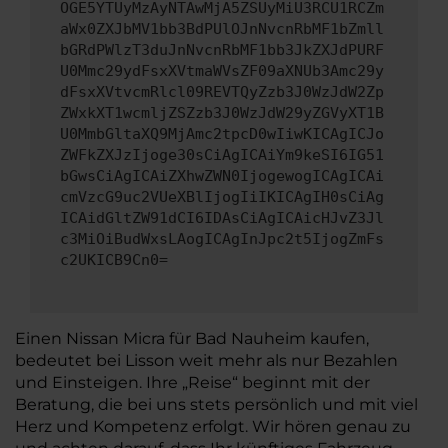
OGE5YTUyMzAyNTAwMjA5ZSUyMiU3RCU1RCZm
aWx0ZXJbMV1bb3BdPUlOJnNvcnRbMF1bZmll
bGRdPWlzT3duJnNvcnRbMF1bb3JkZXJdPURF
U0Mmc29ydFsxXVtmaWVsZF09aXNUb3Amc29y
dFsxXVtvcmRlcl09REVTQyZzb3J0WzJdW2Zp
ZWxkXT1wcmljZSZzb3J0WzJdW29yZGVyXT1B
U0MmbGltaXQ9MjAmc2tpcD0wIiwKICAgICJo
ZWFkZXJzIjoge30sCiAgICAiYm9keSI6IG51
bGwsCiAgICAiZXhwZWN0IjogewogICAgICAi
cmVzcG9uc2VUeXBlIjogIiIKICAgIH0sCiAg
ICAidGltZW91dCI6IDAsCiAgICAicHJvZ3Jl
c3MiOiBudWxsLAogICAgInJpc2t5IjogZmFs
c2UKICB9Cn0=
Einen Nissan Micra für Bad Nauheim kaufen,
bedeutet bei Lisson weit mehr als nur Bezahlen
und Einsteigen. Ihre „Reise“ beginnt mit der
Beratung, die bei uns stets persönlich und mit viel
Herz und Kompetenz erfolgt. Wir hören genau zu