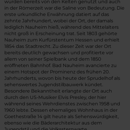
wurden bereits von den Kelten genutzt und auch
in der Römerzeit war die Saline von Bedeutung. Die
erste urkundliche Erwähnung datiert auf das
zehnte Jahrhundert, wobei der Ort, der damals
lediglich Nauheim hieß, während des Mittelalters
nicht groß in Erscheinung trat. Seit 1803 gehörte
Nauheim zum Kurfürstentum Hessen und erhielt
1854 das Stadtrecht. Zu dieser Zeit war der Ort
bereits deutlich gewachsen und profitierte vor
allem von seiner Spielbank und dem 1850
eröffneten Bahnhof. Bad Nauheim avancierte zu
einem Hotspot der Prominenz des frühen 20.
Jahrhunderts, wovon bis heute der Sprudelhof als
sehenswertes Jugendstilbauwerk kündet.
Besondere Bekanntheit erlangte der Ort auch
durch den US-Musiker Elvis Presley, der hier
während seines Wehrdienstes zwischen 1958 und
1960 lebte. Dessen ehemaliges Wohnhaus in der
Goethestraße 14 gilt heute als Sehenswürdigkeit,
ebenso wie die Bäderarchitektur aus dem
Jugendstil und die Volkssternwarte.