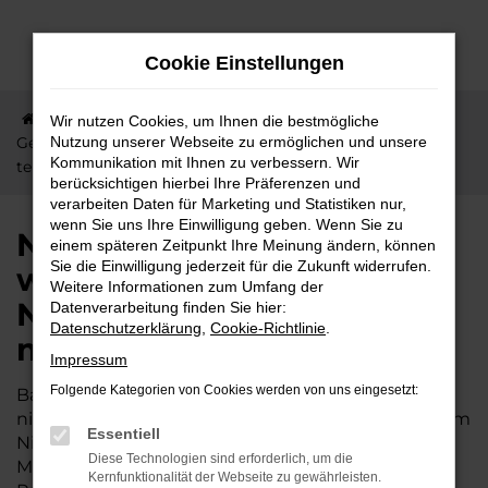
Zum
Hauptinhalt
Cookie Einstellungen
springen
Startseite
Bad Nauheim
Nissan
Nissan
Wir nutzen Cookies, um Ihnen die bestmögliche
Gebrauchtwagen – weil Mobilität in Bad Nauheim nicht
Nutzung unserer Webseite zu ermöglichen und unsere
Kommunikation mit Ihnen zu verbessern. Wir
teuer sein muss
berücksichtigen hierbei Ihre Präferenzen und
verarbeiten Daten für Marketing und Statistiken nur,
wenn Sie uns Ihre Einwilligung geben. Wenn Sie zu
Nissan Gebrauchtwagen –
einem späteren Zeitpunkt Ihre Meinung ändern, können
Sie die Einwilligung jederzeit für die Zukunft widerrufen.
weil Mobilität in Bad
Weitere Informationen zum Umfang der
Nauheim nicht teuer sein
Datenverarbeitung finden Sie hier:
Datenschutzerklärung
,
Cookie-Richtlinie
.
muss
Impressum
Folgende Kategorien von Cookies werden von uns eingesetzt:
Bad Nauheim ist ein perfekter Ort zum Leben und
nicht weit vom Autohaus Lisson entfernt. Mit einem
Essentiell
Nissan Gebrauchtwagen gestalten Sie zudem Ihre
Diese Technologien sind erforderlich, um die
Mobilität und müssen nicht allzu tief ins
Kernfunktionalität der Webseite zu gewährleisten.