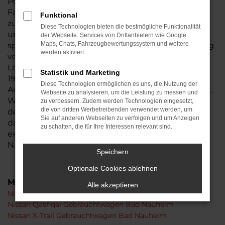
Portemonnaie greifen. Wir raten ausdrücklich zu
Fahrzeugen dieses Hersteller, weil wir wissen, wie
Funktional
zuverlässig Nissan Gebrauchtwagen sind. Ob lokal
Diese Technologien bieten die bestmögliche Funktionalität
und regional in Bad Nauheim oder auf
der Webseite. Services von Drittanbietern wie Google
Maps, Chats, Fahrzeugbewertungssystem und weitere
sprichwörtlich „großer Fahrt“ – mit einem Fahrzeug
werden aktiviert.
von uns setzen Sie auf Zuverlässigkeit und
Langlebigkeit. Unser Familienbetrieb existiert seit
Statistik und Marketing
1974. Seit dieser Zeit dreht sich bei alles alles ums
Diese Technologien ermöglichen es uns, die Nutzung der
Auto, was auch einen Meisterwerkstatt einschließt.
Webseite zu analysieren, um die Leistung zu messen und
Wir checken jeden Nissan Gebrauchtwagen vor
zu verbessern. Zudem werden Technologien eingesetzt,
die von dritten Werbetreibenden verwendet werden, um
dem Verkauf genau durch und stellen so sicher,
Sie auf anderen Webseiten zu verfolgen und um Anzeigen
dass keinerlei sichtbare oder versteckte Mängel
zu schalten, die für Ihre Interessen relevant sind.
existieren. Dafür stehen wir mit unserem guten
Namen.
Speichern
Optionale Cookies ablehnen
Modelle
Alle akzeptieren
Nissan Juke Gebrauchtwagen Bad Nauheim
Nissan Qashqai Gebrauchtwagen Bad Nauheim
Nissan X-Trail Gebrauchtwagen Bad Nauheim