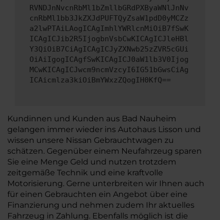
RVNDJnNvcnRbMl1bZmllbGRdPXByaWNlJnNv
cnRbMl1bb3JkZXJdPUFTQyZsaW1pdD0yMCZz
a2lwPTAiLAogICAgImhlYWRlcnMiOiB7fSwK
ICAgICJib2R5IjogbnVsbCwKICAgICJleHBl
Y3QiOiB7CiAgICAgICJyZXNwb25zZVR5cGUi
OiAiIgogICAgfSwKICAgICJ0aW1lb3V0Ijog
MCwKICAgICJwcm9ncmVzcyI6IG51bGwsCiAg
ICAicmlza3kiOiBmYWxzZQogIH0KfQ==
Kundinnen und Kunden aus Bad Nauheim
gelangen immer wieder ins Autohaus Lisson und
wissen unsere Nissan Gebrauchtwagen zu
schätzen. Gegenüber einem Neufahrzeug sparen
Sie eine Menge Geld und nutzen trotzdem
zeitgemäße Technik und eine kraftvolle
Motorisierung. Gerne unterbreiten wir Ihnen auch
für einen Gebrauchten ein Angebot über eine
Finanzierung und nehmen zudem Ihr aktuelles
Fahrzeug in Zahlung. Ebenfalls möglich ist die