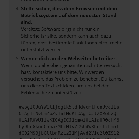
Stelle sicher, dass dein Browser und dein
Betriebssystem auf dem neuesten Stand
sind.
Veraltete Software birgt nicht nur ein
Sicherheitsrisiko, sondern kann auch dazu
führen, dass bestimmte Funktionen nicht mehr
unterstützt werden.
Wende dich an den Webseitenbetreiber.
Wenn du alle oben genannten Schritte versucht
hast, kontaktiere uns bitte. Wir werden
versuchen, das Problem zu beheben. Du kannst
uns diesen Text schicken, um uns bei der
Fehlersuche zu unterstützen:
ewogICJuYW1lIjogIk5ldHdvcmtFcnJvciIs
CiAgImNvbmZpZyI6IHsKICAgICJtZXRob2Qi
OiAiR0VUIiwKICAgICJ1cmwiOiAiaHR0cHM6
Ly9hcGkueC5ha3MtcHJvZC5hdWRhcmlzLm5l
dC92MS9jbGllbnRzLzI1MjAvd2Vic2l0ZS12