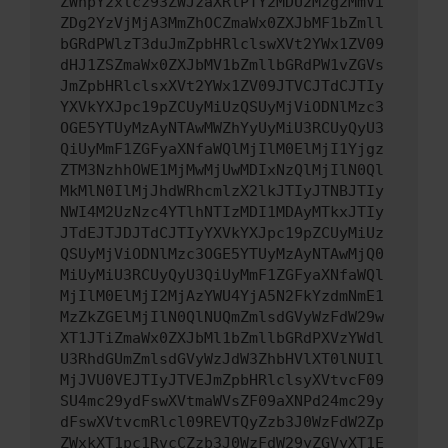
ZWhpY2xlcz93ZWJzaXRlPTY2MDU2Mzg2MmVi
ZDg2YzVjMjA3MmZhOCZmaWx0ZXJbMF1bZmll
bGRdPWlzT3duJmZpbHRlclswXVt2YWx1ZV09
dHJ1ZSZmaWx0ZXJbMV1bZmllbGRdPW1vZGVs
JmZpbHRlclsxXVt2YWx1ZV09JTVCJTdCJTIy
YXVkYXJpc19pZCUyMiUzQSUyMjViODNlMzc3
OGE5YTUyMzAyNTAwMWZhYyUyMiU3RCUyQyU3
QiUyMmF1ZGFyaXNfaWQlMjIlM0ElMjI1Yjgz
ZTM3NzhhOWE1MjMwMjUwMDIxNzQlMjIlN0Ql
MkMlN0IlMjJhdWRhcmlzX2lkJTIyJTNBJTIy
NWI4M2UzNzc4YTlhNTIzMDI1MDAyMTkxJTIy
JTdEJTJDJTdCJTIyYXVkYXJpc19pZCUyMiUz
QSUyMjViODNlMzc3OGE5YTUyMzAyNTAwMjQ0
MiUyMiU3RCUyQyU3QiUyMmF1ZGFyaXNfaWQl
MjIlM0ElMjI2MjAzYWU4YjA5N2FkYzdmNmE1
MzZkZGElMjIlN0QlNUQmZmlsdGVyWzFdW29w
XT1JTiZmaWx0ZXJbMl1bZmllbGRdPXVzYWdl
U3RhdGUmZmlsdGVyWzJdW3ZhbHVlXT0lNUIl
MjJVU0VEJTIyJTVEJmZpbHRlclsyXVtvcF09
SU4mc29ydFswXVtmaWVsZF09aXNPd24mc29y
dFswXVtvcmRlcl09REVTQyZzb3J0WzFdW2Zp
ZWxkXT1pc1RvcCZzb3J0WzFdW29yZGVyXT1E