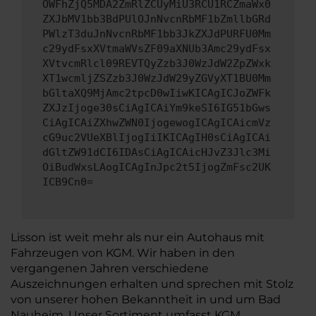
OWFhZjQ5MDA2ZmRlZCUyMiU3RCU1RCZmaWx0
ZXJbMV1bb3BdPUlOJnNvcnRbMF1bZmllbGRd
PWlzT3duJnNvcnRbMF1bb3JkZXJdPURFU0Mm
c29ydFsxXVtmaWVsZF09aXNUb3Amc29ydFsx
XVtvcmRlcl09REVTQyZzb3J0WzJdW2ZpZWxk
XT1wcmljZSZzb3J0WzJdW29yZGVyXT1BU0Mm
bGltaXQ9MjAmc2tpcD0wIiwKICAgICJoZWFk
ZXJzIjoge30sCiAgICAiYm9keSI6IG51bGws
CiAgICAiZXhwZWN0IjogewogICAgICAicmVz
cG9uc2VUeXBlIjogIiIKICAgIH0sCiAgICAi
dGltZW91dCI6IDAsCiAgICAicHJvZ3Jlc3Mi
OiBudWxsLAogICAgInJpc2t5IjogZmFsc2UK
ICB9Cn0=
Lisson ist weit mehr als nur ein Autohaus mit
Fahrzeugen von KGM. Wir haben in den
vergangenen Jahren verschiedene
Auszeichnungen erhalten und sprechen mit Stolz
von unserer hohen Bekanntheit in und um Bad
Nauheim. Unser Sortiment umfasst KGM