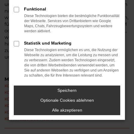
unweit der Autobahnen A45 und A5 und ist zudem
Funktional
nicht weit von Frankfurt am Main entfernt. Wenn
Diese Technologien bieten die bestmögliche Funktionalität
wir über Tradition und regionale Bindung sprechen,
der Webseite. Services von Drittanbietern wie Google
füllen wir diese Aspekte mit Leben. Wer einen KGM
Maps, Chats, Fahrzeugbewertungssystem und weitere
oder ein Fahrzeug eines anderen Herstellers sucht,
werden aktiviert.
wird umfangreich und kompetent beraten. Wir
Statistik und Marketing
hören genau zu und sorgen dafür, dass Sie
zufrieden mit einem KGM in Bad Nauheim
Diese Technologien ermöglichen es uns, die Nutzung der
Webseite zu analysieren, um die Leistung zu messen und
unterwegs sind.
zu verbessern. Zudem werden Technologien eingesetzt,
die von dritten Werbetreibenden verwendet werden, um
Sie auf anderen Webseiten zu verfolgen und um Anzeigen
zu schalten, die für Ihre Interessen relevant sind.
Modelle
KGM Actyon Bad Nauheim
Speichern
KGM Korando Bad Nauheim
KGM Rexton Bad Nauheim
Optionale Cookies ablehnen
KGM Tivoli Bad Nauheim
Alle akzeptieren
KGM Torres Bad Nauheim
KGM Musso Bad Nauheim