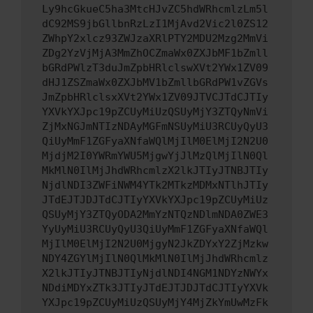
Ly9hcGkueC5ha3MtcHJvZC5hdWRhcmlzLm5l
dC92MS9jbGllbnRzLzI1MjAvd2Vic2l0ZS12
ZWhpY2xlcz93ZWJzaXRlPTY2MDU2Mzg2MmVi
ZDg2YzVjMjA3MmZhOCZmaWx0ZXJbMF1bZmll
bGRdPWlzT3duJmZpbHRlclswXVt2YWx1ZV09
dHJ1ZSZmaWx0ZXJbMV1bZmllbGRdPW1vZGVs
JmZpbHRlclsxXVt2YWx1ZV09JTVCJTdCJTIy
YXVkYXJpc19pZCUyMiUzQSUyMjY3ZTQyNmVi
ZjMxNGJmNTIzNDAyMGFmNSUyMiU3RCUyQyU3
QiUyMmF1ZGFyaXNfaWQlMjIlM0ElMjI2N2U0
MjdjM2I0YWRmYWU5MjgwYjJlMzQlMjIlN0Ql
MkMlN0IlMjJhdWRhcmlzX2lkJTIyJTNBJTIy
NjdlNDI3ZWFiNWM4YTk2MTkzMDMxNTlhJTIy
JTdEJTJDJTdCJTIyYXVkYXJpc19pZCUyMiUz
QSUyMjY3ZTQyODA2MmYzNTQzNDlmNDA0ZWE3
YyUyMiU3RCUyQyU3QiUyMmF1ZGFyaXNfaWQl
MjIlM0ElMjI2N2U0MjgyN2JkZDYxY2ZjMzkw
NDY4ZGYlMjIlN0QlMkMlN0IlMjJhdWRhcmlz
X2lkJTIyJTNBJTIyNjdlNDI4NGM1NDYzNWYx
NDdiMDYxZTk3JTIyJTdEJTJDJTdCJTIyYXVk
YXJpc19pZCUyMiUzQSUyMjY4MjZkYmUwMzFk