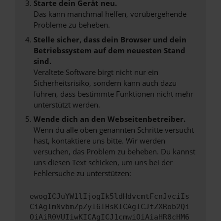
Starte dein Gerät neu.
Das kann manchmal helfen, vorübergehende
Probleme zu beheben.
Stelle sicher, dass dein Browser und dein
Betriebssystem auf dem neuesten Stand
sind.
Veraltete Software birgt nicht nur ein
Sicherheitsrisiko, sondern kann auch dazu
führen, dass bestimmte Funktionen nicht mehr
unterstützt werden.
Wende dich an den Webseitenbetreiber.
Wenn du alle oben genannten Schritte versucht
hast, kontaktiere uns bitte. Wir werden
versuchen, das Problem zu beheben. Du kannst
uns diesen Text schicken, um uns bei der
Fehlersuche zu unterstützen:
ewogICJuYW1lIjogIk5ldHdvcmtFcnJvciIs
CiAgImNvbmZpZyI6IHsKICAgICJtZXRob2Qi
OiAiR0VUIiwKICAgICJ1cmwiOiAiaHR0cHM6