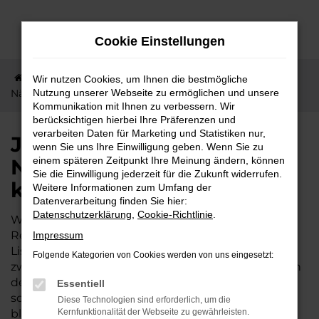
Zum
Hauptinhalt
Cookie Einstellungen
springen
Startseite
Bad Nauheim
Jetzt Ihren KGM in der
Wir nutzen Cookies, um Ihnen die bestmögliche
Nähe von Bad Nauheim kaufen
Nutzung unserer Webseite zu ermöglichen und unsere
Kommunikation mit Ihnen zu verbessern. Wir
berücksichtigen hierbei Ihre Präferenzen und
verarbeiten Daten für Marketing und Statistiken nur,
Jetzt Ihren KGM in der
wenn Sie uns Ihre Einwilligung geben. Wenn Sie zu
Nähe von Bad Nauheim
einem späteren Zeitpunkt Ihre Meinung ändern, können
Sie die Einwilligung jederzeit für die Zukunft widerrufen.
kaufen
Weitere Informationen zum Umfang der
Datenverarbeitung finden Sie hier:
Datenschutzerklärung
,
Cookie-Richtlinie
.
Wer sich für einen KGM interessiert, hat in der
Region Bad Nauheim gute Karten. Das Autohaus
Impressum
Lisson existiert bereits seit 1974 und wird in der
Folgende Kategorien von Cookies werden von uns eingesetzt:
zweiten Generation familiengeführt. Wir sind tief in
der Umgebung von Bad Nauheim verwurzelt und
Essentiell
sorgen dafür, dass die schöne Wetterau mobil
Diese Technologien sind erforderlich, um die
bleibt. Unser Unternehmen liegt verkehrsgünstig
Kernfunktionalität der Webseite zu gewährleisten.