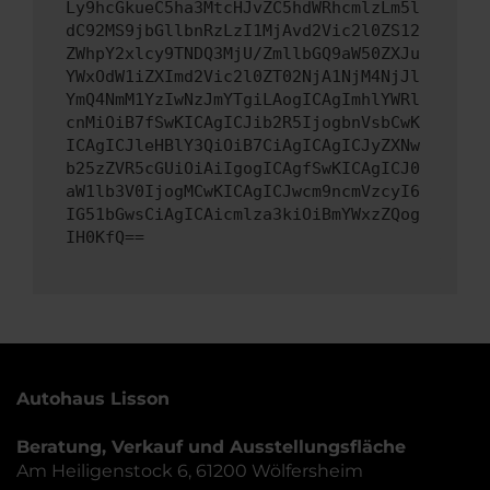
Ly9hcGkueC5ha3MtcHJvZC5hdWRhcmlzLm5l
dC92MS9jbGllbnRzLzI1MjAvd2Vic2l0ZS12
ZWhpY2xlcy9TNDQ3MjU/ZmllbGQ9aW50ZXJu
YWxOdW1iZXImd2Vic2l0ZT02NjA1NjM4NjJl
YmQ4NmM1YzIwNzJmYTgiLAogICAgImhlYWRl
cnMiOiB7fSwKICAgICJib2R5IjogbnVsbCwK
ICAgICJleHBlY3QiOiB7CiAgICAgICJyZXNw
b25zZVR5cGUiOiAiIgogICAgfSwKICAgICJ0
aW1lb3V0IjogMCwKICAgICJwcm9ncmVzcyI6
IG51bGwsCiAgICAicmlza3kiOiBmYWxzZQog
IH0KfQ==
Autohaus Lisson
Beratung, Verkauf und Ausstellungsfläche
Am Heiligenstock 6, 61200 Wölfersheim