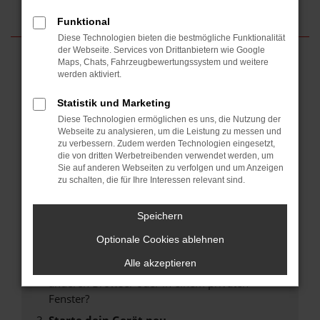
Funktional
Diese Technologien bieten die bestmögliche Funktionalität
der Webseite. Services von Drittanbietern wie Google
Maps, Chats, Fahrzeugbewertungssystem und weitere
werden aktiviert.
Fehler: Network Error
Statistik und Marketing
Beim Laden ist ein Fehler aufgetreten.
Diese Technologien ermöglichen es uns, die Nutzung der
Hier sind ein paar Tipps, die dir helfen können:
Webseite zu analysieren, um die Leistung zu messen und
zu verbessern. Zudem werden Technologien eingesetzt,
Überprüfe deine Firewall und deine
die von dritten Werbetreibenden verwendet werden, um
Internetverbindung.
Sie auf anderen Webseiten zu verfolgen und um Anzeigen
zu schalten, die für Ihre Interessen relevant sind.
Laden andere Webseiten, zum Beispiel deine
Suchmaschine?
Speichern
Prüfe deine Browsererweiterungen.
Manche Erweiterungen, wie Werbeblocker,
Optionale Cookies ablehnen
können das Laden bestimmter Seiten
Alle akzeptieren
verhindern. Funktioniert die Seite in einem
anderen Browser oder in einem privaten
Fenster?
Starte dein Gerät neu.