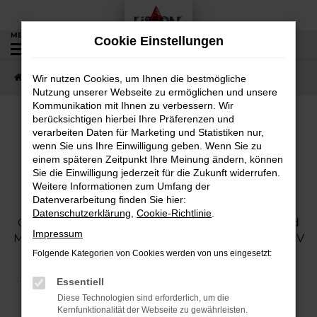
Zum
Hauptinhalt
MENÜ
Cookie Einstellungen
0
springen
Startseite
Fahrzeugangebote
Fahrzeugbestand
Wir nutzen Cookies, um Ihnen die bestmögliche
Nutzung unserer Webseite zu ermöglichen und unsere
Kommunikation mit Ihnen zu verbessern. Wir
berücksichtigen hierbei Ihre Präferenzen und
verarbeiten Daten für Marketing und Statistiken nur,
Unser Fahrzeugbestand
wenn Sie uns Ihre Einwilligung geben. Wenn Sie zu
einem späteren Zeitpunkt Ihre Meinung ändern, können
Sie die Einwilligung jederzeit für die Zukunft widerrufen.
Weitere Informationen zum Umfang der
Unser Fahrzeugbestand bietet Ihnen eine
Datenverarbeitung finden Sie hier:
vielfältige Auswahl an Neuwagen und
Datenschutzerklärung
,
Cookie-Richtlinie
.
Gebrauchtfahrzeugen verschiedener Marken und
Impressum
Modelle. Egal ob Familienauto, Limousine oder SUV
– bei uns findet jeder das passende Fahrzeug.
Folgende Kategorien von Cookies werden von uns eingesetzt:
Entdecken Sie attraktive Angebote, aktuelle
Essentiell
Verfügbarkeiten und finden Sie Ihr Traumauto in
Diese Technologien sind erforderlich, um die
unserem Autohaus.
Kernfunktionalität der Webseite zu gewährleisten.